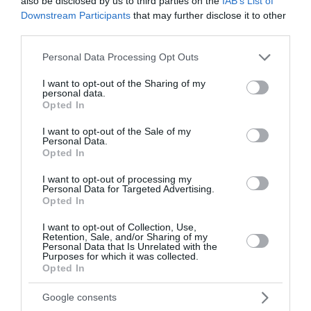
also be disclosed by us to third parties on the
IAB’s List of
αυτ...
Downstream Participants
that may further disclose it to other
20 Απριλίου 2026
third parties.
Please note that this website/app uses one or more Google
Personal Data Processing Opt Outs
services and may gather and store information including but
not limited to your visit or usage behaviour. You may click to
I want to opt-out of the Sharing of my
personal data.
grant or deny consent to Google and its third-party tags to
Opted In
use your data for below specified purposes in below Google
consent section.
I want to opt-out of the Sale of my
Personal Data.
Opted In
I want to opt-out of processing my
Personal Data for Targeted Advertising.
Opted In
I want to opt-out of Collection, Use,
Retention, Sale, and/or Sharing of my
Personal Data that Is Unrelated with the
Purposes for which it was collected.
Opted In
Κηφισιά: Συνελήφθη μοτοσικλετιστής που
έτρεχε με 187χλμ/ώρα στην εθνική οδό
Google consents