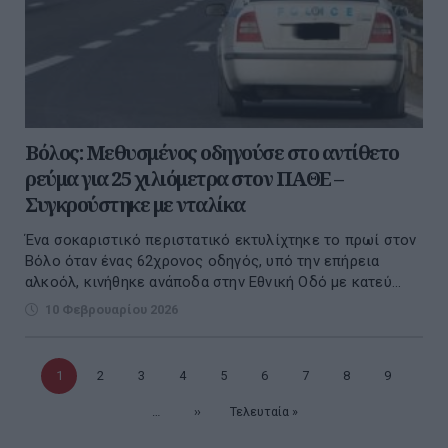
Βόλος: Μεθυσμένος οδηγούσε στο αντίθετο
ρεύμα για 25 χιλιόμετρα στον ΠΑΘΕ –
Συγκρούστηκε με νταλίκα
Ένα σοκαριστικό περιστατικό εκτυλίχτηκε το πρωί στον
Βόλο όταν ένας 62χρονος οδηγός, υπό την επήρεια
αλκοόλ, κινήθηκε ανάποδα στην Εθνική Οδό με κατεύ...
10 Φεβρουαρίου 2026
Τρέχουσα
1
Σελίδα
2
Σελίδα
3
Σελίδα
4
Σελίδα
5
Σελίδα
6
Σελίδα
7
Σελίδα
8
Σελίδα
9
σελίδα
…
Επόμενη
››
Τελευταία
Τελευταία »
σελίδα
σελίδα