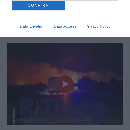
Ένας 26χρονος μοτοσικλετιστής έτρεχε με 187χλμ/ώρα
CONFIRM
τα ξημερώματα της Παρασκευής στην εθνική οδό
Αθηνών-Λαμίας, στην Κηφισιά. Στη σύλληψή του
προχώρησα...
Data Deletion
Data Access
Privacy Policy
03 Απριλίου 2026