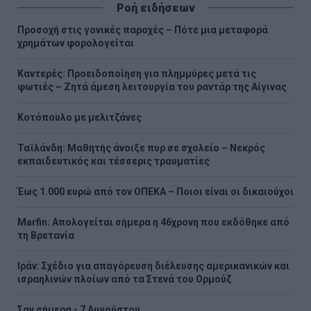
Ροή ειδήσεων
Προσοχή στις γονικές παροχές – Πότε μια μεταφορά
χρημάτων φορολογείται
Καντερές: Προειδοποίηση για πλημμύρες μετά τις
φωτιές – Ζητά άμεση λειτουργία του ραντάρ της Αίγινας
Κοτόπουλο με μελιτζάνες
Ταϊλάνδη: Μαθητής άνοιξε πυρ σε σχολείο – Νεκρός
εκπαιδευτικός και τέσσερις τραυματίες
Έως 1.000 ευρώ από τον ΟΠΕΚΑ – Ποιοι είναι οι δικαιούχοι
Marfin: Απολογείται σήμερα η 46χρονη που εκδόθηκε από
τη Βρετανία
Ιράν: Σχέδιο για απαγόρευση διέλευσης αμερικανικών και
ισραηλινών πλοίων από τα Στενά του Ορμούζ
Σαν σήμερα - 7 Αυγούστου