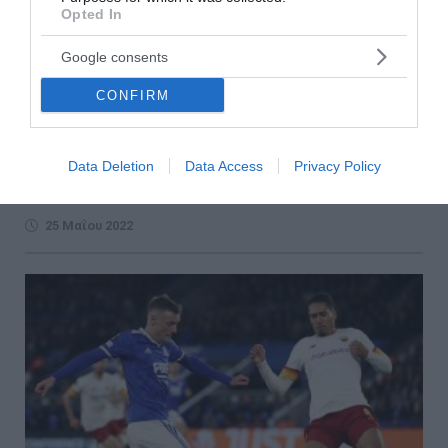
Opted In
Google consents
Οι αθλητικές μεταδόσεις της ημέρας (25-05-
2022)
CONFIRM
Ο τελικός του Europa Conference League ανάμεσα στη
Ρόμα και τη Φέγενορντ, η αναμέτρηση της Μαρίας
Data Deletion
Data Access
Privacy Policy
Σάκκαρη με αντίπαλο την Καρολίνα Μούχοβα στο Ρολάν
Γ...
25 Μαΐου 2022