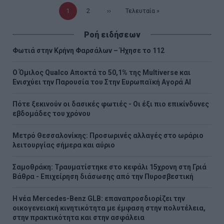
Τρέχουσα
1
Σελίδα
2
Επόμενη
››
Τελευταία
Τελευταία »
σελίδα
σελίδα
σελίδα
Ροή ειδήσεων
Φωτιά στην Κρήνη Φαρσάλων – Ήχησε το 112
Ο Όμιλος Qualco Αποκτά το 50,1% της Multiverse και
Ενισχύει την Παρουσία του Στην Ευρωπαϊκή Αγορά ΑΙ
Πότε ξεκινούν οι δασικές φωτιές - Oι έξι πιο επικίνδυνες
εβδομάδες του χρόνου
Μετρό Θεσσαλονίκης: Προσωρινές αλλαγές στο ωράριο
λειτουργίας σήμερα και αύριο
Σαμοθράκη: Τραυματίστηκε στο κεφάλι 15χρονη στη Γριά
Βάθρα - Επιχείρηση διάσωσης από την Πυροσβεστική
Η νέα Mercedes-Benz GLB: επαναπροσδιορίζει την
οικογενειακή κινητικότητα με έμφαση στην πολυτέλεια,
στην πρακτικότητα και στην ασφάλεια