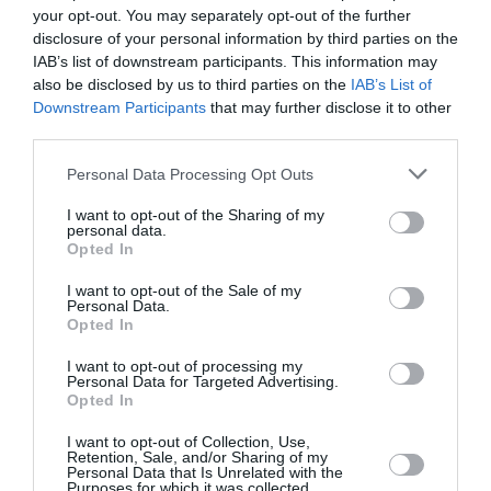
your opt-out. You may separately opt-out of the further
Οι αθλητικές μεταδόσεις της ημέρας (21-07-
disclosure of your personal information by third parties on the
2022)
IAB’s list of downstream participants. This information may
also be disclosed by us to third parties on the
IAB’s List of
Τα πρώτα παιχνίδια του ΠΑΟΚ και του Άρη απέναντι σε
Downstream Participants
that may further disclose it to other
Λέφσκι Σόφιας και Γκόμελ, αντίστοιχα, για τον δεύτερο
third parties.
προκριματικό γύρο του Europa Conference Leag...
Please note that this website/app uses one or more Google
Personal Data Processing Opt Outs
21 Ιουλίου 2022
services and may gather and store information including but
not limited to your visit or usage behaviour. You may click to
I want to opt-out of the Sharing of my
personal data.
grant or deny consent to Google and its third-party tags to
Opted In
use your data for below specified purposes in below Google
consent section.
I want to opt-out of the Sale of my
Personal Data.
Opted In
I want to opt-out of processing my
Personal Data for Targeted Advertising.
Opted In
I want to opt-out of Collection, Use,
Retention, Sale, and/or Sharing of my
Personal Data that Is Unrelated with the
Purposes for which it was collected.