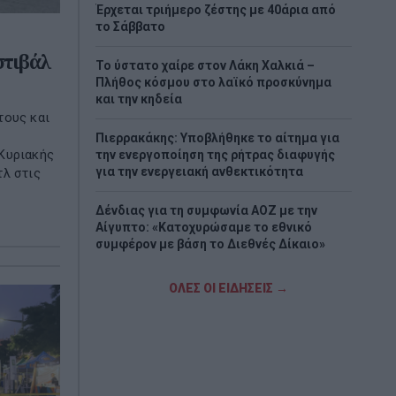
Έρχεται τριήμερο ζέστης με 40άρια από
το Σάββατο
στιβάλ
Το ύστατο χαίρε στον Λάκη Χαλκιά –
Πλήθος κόσμου στο λαϊκό προσκύνημα
και την κηδεία
τους και
Πιερρακάκης: Υποβλήθηκε το αίτημα για
Κυριακής
την ενεργοποίηση της ρήτρας διαφυγής
για την ενεργειακή ανθεκτικότητα
τλ στις
Δένδιας για τη συμφωνία ΑΟΖ με την
Αίγυπτο: «Κατοχυρώσαμε το εθνικό
συμφέρον με βάση το Διεθνές Δίκαιο»
Γρήγορες αποζημιώσεις στους πληγέντες
ΟΛΕΣ ΟΙ ΕΙΔΗΣΕΙΣ →
παραγωγούς από τις πυρκαγιές
προαναγγέλλει ο Ανδριανός
Νίκος Χαρδαλιάς: «Μηδενική ανοχή και σε
νομικό επίπεδο για τους υπαίτιους της
πυρκαγιάς στη Δυτική Αττική»