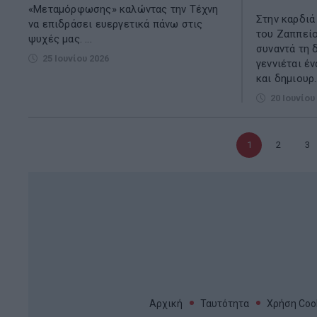
«Μεταμόρφωσης» καλώντας την Τέχνη
Στην καρδιά
να επιδράσει ευεργετικά πάνω στις
του Ζαππείο
ψυχές μας. ...
συναντά τη 
25 Ιουνίου 2026
γεννιέται έ
και δημιουρ..
20 Ιουνίου
Τρέχουσα
1
Σελίδα
2
Σε
3
σελίδα
Αρχική
Ταυτότητα
Χρήση Cook