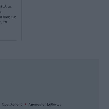
ιβάλ με
α
υ έως τις
ς, το
Όροι Χρήσης
Αποποίηση Ευθυνών