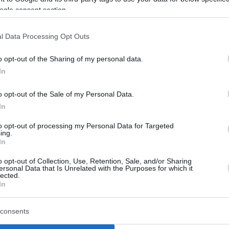
ogle consent section.
l Data Processing Opt Outs
o opt-out of the Sharing of my personal data.
In
o opt-out of the Sale of my Personal Data.
In
to opt-out of processing my Personal Data for Targeted
 χρώμα στο Διεθνές
O Πάνος Βλάχος στην
ing.
In
λ Κινηματογράφου
Άμφισσα για το Φεστ
ovy Vary χάρη στην
Δελφών «Το Λάλον Ύ
o opt-out of Collection, Use, Retention, Sale, and/or Sharing
ersonal Data that Is Unrelated with the Purposes for which it
 Ο Χρήστος Νίκου
lected.
Κυριακή 12 Ιουλίου, ώρα 21:30
In
ει ως μέντορας στο
Άμφισσα - Πλατεία Κεχαγιά / 
Frames
Ελεύθερη
consents
08 Ιουλίου 2026
της Τσεχίας, η πόλη Karlovy