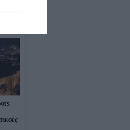
oots
τικούς