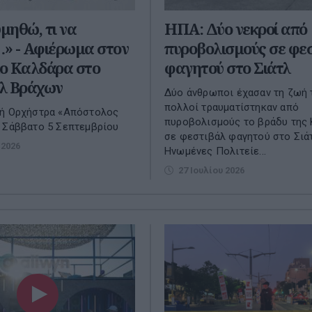
υμηθώ, τι να
ΗΠΑ: Δύο νεκροί από
» - Αφιέρωμα στον
πυροβολισμούς σε φε
ο Καλδάρα στο
φαγητού στο Σιάτλ
λ Βράχων
Δύο άνθρωποι έχασαν τη ζωή 
πολλοί τραυματίστηκαν από
κή Ορχήστρα «Απόστολος
πυροβολισμούς το βράδυ της 
 Σάββατο 5 Σεπτεμβρίου
σε φεστιβάλ φαγητού στο Σιά
 2026
Ηνωμένες Πολιτείε...
27 Ιουλίου 2026