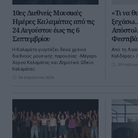
10ες Διεθνείς Μουσικές
«Τι να θ
Ημέρες Καλαμάτας από τις
ξεχάσω…
24 Αυγούστου έως τις 6
Απόστολ
Σεπτεμβρίου
Φεστιβά
Η Καλαμάτα γιορτάζει δέκα χρόνια
Από τη Λαϊ
διεθνούς μουσικής παρουσίας -Μέγαρο
Καλδάρας» /
Χορού Καλαμάτας και Δημοτικό Ωδείο
29 Ιουλίου
Καλαμάτας
06 Αυγούστου 2026