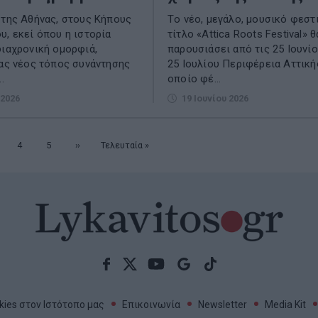
 της Αθήνας, στους Κήπους
Tο νέο, μεγάλο, μουσικό φεστ
υ, εκεί όπου η ιστορία
τίτλο «Attica Roots Festival» θ
διαχρονική ομορφιά,
παρουσιάσει από τις 25 Ιουνίο
νας νέος τόπος συνάντησης
25 Ιουλίου Περιφέρεια Αττική
.
οποίο φέ...
 2026
19 Ιουνίου 2026
λίδα
Σελίδα
4
Σελίδα
5
Επόμενη
››
Τελευταία
Τελευταία »
σελίδα
σελίδα
ies στον Ιστότοπο μας
Επικοινωνία
Newsletter
Media Kit