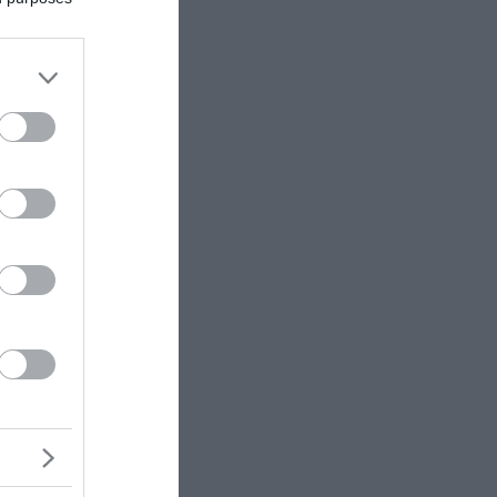
ιβάλ
δωρ»
 /
Είσοδος