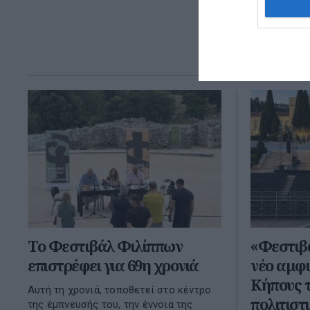
Vary φιλοξε
φημισμένο Ka
Film Festival
08 Ιουλίου
Το Φεστιβάλ Φιλίππων
«Φεστιβ
επιστρέφει για 69η χρονιά
νέο αμφι
Κήπους τ
Αυτή τη χρονιά, τοποθετεί στο κέντρο
πολιτιστ
της έμπνευσής του, την έννοια της