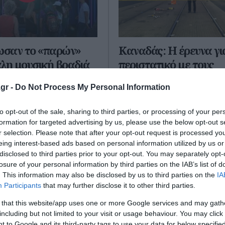
ωσαν το «παρών»
Καναδάς: Η έρευνα γι
λη μουσική βραδιά
περιστατικό με τους
, Garbage και Pale
πυροβολισμούς στο Τ
gr -
Do Not Process My Personal Information
s στο Release
συνεχίζεται – Το φεστ
stival; (vid.) – Οι
ματαιώθηκε
to opt-out of the sale, sharing to third parties, or processing of your per
 παρουσίες που
formation for targeted advertising by us, please use the below opt-out s
Η αστυνομία του Τορόντο, στο
 ο φακός
r selection. Please note that after your opt-out request is processed y
συνεχίζει σήμερα να αναζητεί 
eing interest-based ads based on personal information utilized by us or
τους υπόπτους που εμπλέκοντ
 live των Moby, Garbage και
disclosed to third parties prior to your opt-out. You may separately opt-
φονικούς πυροβολισμούς που
yes στο Release Athens
losure of your personal information by third parties on the IAB’s list of
σημειώθηκαν χθ...
26 προσέλκυσε χιλιάδες
. This information may also be disclosed by us to third parties on the
IA
12 Ιουλίου 2026
 Πλατεία Νερού και
Participants
that may further disclose it to other third parties.
...
 that this website/app uses one or more Google services and may gath
 2026
including but not limited to your visit or usage behaviour. You may click 
 to Google and its third-party tags to use your data for below specifi