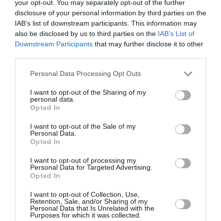
μόνιμες θέσεις γιατρών στα νοσοκομεία
your opt-out. You may separately opt-out of the further
disclosure of your personal information by third parties on the
Την επόμενη εβδομάδα θα εκδοθεί η προκήρυξη για 1.000
IAB’s list of downstream participants. This information may
μόνιμες θέσεις γιατρών στα νοσοκομεία της Αττικής και
also be disclosed by us to third parties on the
IAB’s List of
της Περιφέρειας, όπως ανέφερε ο Μάριος Θεμ...
Downstream Participants
that may further disclose it to other
30 Απριλίου 2026
third parties.
Please note that this website/app uses one or more Google
Personal Data Processing Opt Outs
services and may gather and store information including but
not limited to your visit or usage behaviour. You may click to
I want to opt-out of the Sharing of my
personal data.
grant or deny consent to Google and its third-party tags to
Opted In
use your data for below specified purposes in below Google
consent section.
I want to opt-out of the Sale of my
Personal Data.
Opted In
I want to opt-out of processing my
Personal Data for Targeted Advertising.
Opted In
I want to opt-out of Collection, Use,
Retention, Sale, and/or Sharing of my
Personal Data that Is Unrelated with the
Purposes for which it was collected.