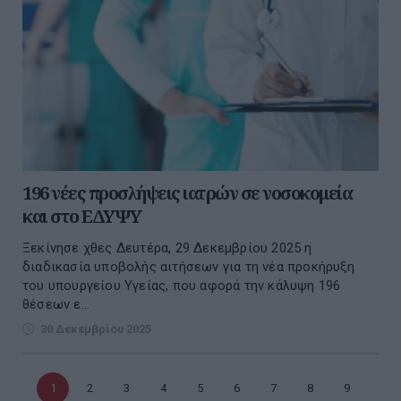
196 νέες προσλήψεις ιατρών σε νοσοκομεία
και στο ΕΔΥΨΥ
Ξεκίνησε χθες Δευτέρα, 29 Δεκεμβρίου 2025 η
διαδικασία υποβολής αιτήσεων για τη νέα προκήρυξη
του υπουργείου Υγείας, που αφορά την κάλυψη 196
θέσεων ε...
30 Δεκεμβρίου 2025
Τρέχουσα
1
Σελίδα
2
Σελίδα
3
Σελίδα
4
Σελίδα
5
Σελίδα
6
Σελίδα
7
Σελίδα
8
Σελίδα
9