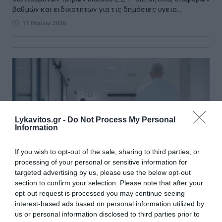
βαθμών και ειδικοτήτων για τις δημόσιες υγειο...
11 Μαΐου 2026
Lykavitos.gr -
Do Not Process My Personal
Information
If you wish to opt-out of the sale, sharing to third parties, or
processing of your personal or sensitive information for
targeted advertising by us, please use the below opt-out
section to confirm your selection. Please note that after your
opt-out request is processed you may continue seeing
interest-based ads based on personal information utilized by
Την επόμενη εβδομάδα η προκήρυξη για 1.000
us or personal information disclosed to third parties prior to