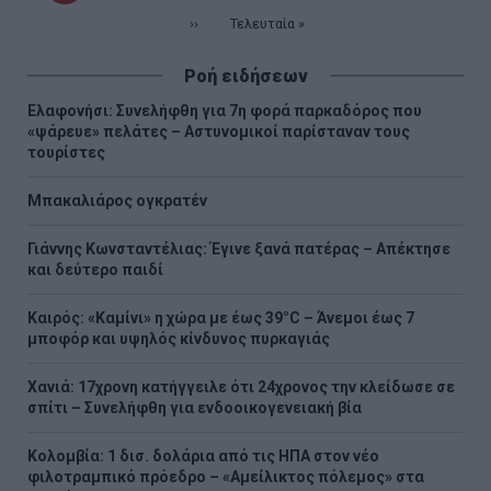
σελίδα
Επόμενη
››
Τελευταία
Τελευταία »
σελίδα
σελίδα
Ροή ειδήσεων
Ελαφονήσι: Συνελήφθη για 7η φορά παρκαδόρος που
«ψάρευε» πελάτες – Αστυνομικοί παρίσταναν τους
τουρίστες
Μπακαλιάρος ογκρατέν
Γιάννης Κωνσταντέλιας: Έγινε ξανά πατέρας – Απέκτησε
και δεύτερο παιδί
Καιρός: «Καμίνι» η χώρα με έως 39°C – Άνεμοι έως 7
μποφόρ και υψηλός κίνδυνος πυρκαγιάς
Χανιά: 17χρονη κατήγγειλε ότι 24χρονος την κλείδωσε σε
σπίτι – Συνελήφθη για ενδοοικογενειακή βία
Κολομβία: 1 δισ. δολάρια από τις ΗΠΑ στον νέο
φιλοτραμπικό πρόεδρο – «Αμείλικτος πόλεμος» στα