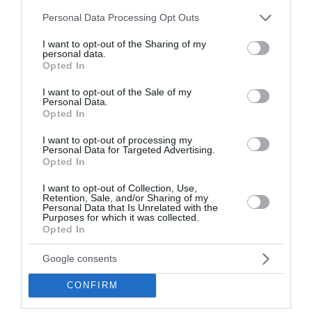
Please note that this website/app uses one or more Google
Θεσσαλονίκη: Διευρυμένο ωράριο για επίσκεψη στον
Personal Data Processing Opt Outs
Λευκό Πύργο
services and may gather and store information including but
not limited to your visit or usage behaviour. You may click to
I want to opt-out of the Sharing of my
personal data.
grant or deny consent to Google and its third-party tags to
Ο Νετανιάχου απορρίπτει το ειρηνευτικό σχέδιο των ΗΠΑ
Opted In
για τη Γάζα και ζητά τον αφοπλισμό της Χαμάς
use your data for below specified purposes in below Google
consent section.
I want to opt-out of the Sale of my
Personal Data.
Χακάν Φιντάν: Η λύση των δύο κρατών αποτελεί την
Opted In
ιδανική επιλογή για την Κύπρο
I want to opt-out of processing my
Φωτιά σε χαμηλή βλάστηση στο Κορωπί Αττικής - Ήχησε
Personal Data for Targeted Advertising.
το 112, επιχειρούν εναέρια μέσα
Opted In
I want to opt-out of Collection, Use,
Κλείνει τα 88 του χρόνια ο Ότο Ρεχάγκελ: Η ανάρτηση και
Retention, Sale, and/or Sharing of my
οι θερμές ευχές από την Εθνική Ελλάδος
Personal Data that Is Unrelated with the
Purposes for which it was collected.
Opted In
Μοτζταμπά Χαμενεΐ: Στη δημοσιότητα το πρώτο βίντεο
που δείχνει ζωντανό τον Ανώτατο Ηγέτη του Ιράν
Google consents
Σκέρτσος: «Στατιστική παγίδα» το ότι 7 στους 10 έχουν
CONFIRM
καταθέσεις κάτω από 1.000 ευρώ