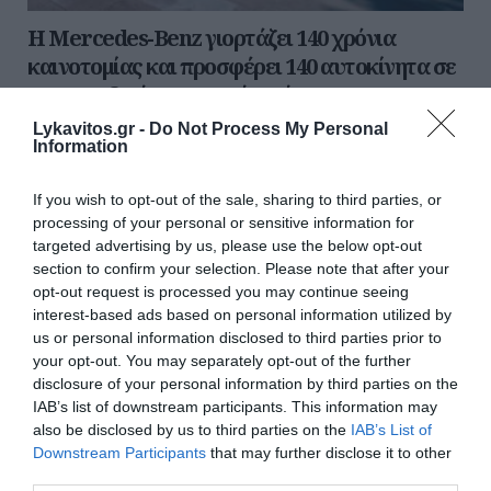
Η Mercedes-Benz γιορτάζει 140 χρόνια
καινοτομίας και προσφέρει 140 αυτοκίνητα σε
μια μοναδική, επετειακή τιμή
Lykavitos.gr -
Do Not Process My Personal
Με αφορμή τη συμπλήρωση 140 ετών από την εφεύρεση
Information
του αυτοκινήτου και την απαρχή μιας ιστορίας γεμάτης
πρωτοπορία, ασφάλεια και πολυτέλεια, η Mercedes...
If you wish to opt-out of the sale, sharing to third parties, or
03 Ιουνίου 2026
processing of your personal or sensitive information for
targeted advertising by us, please use the below opt-out
section to confirm your selection. Please note that after your
Ροή ειδήσεων
opt-out request is processed you may continue seeing
15χρονος κατήγγειλε 17χρονο για κατ' εξακολούθηση
interest-based ads based on personal information utilized by
βιασμό και εκβιασμό με βίντεο - Τι υποστήριξε στις Αρχές
us or personal information disclosed to third parties prior to
your opt-out. You may separately opt-out of the further
Κοντογεώργης: «Η ΔΕΘ θα είναι προεκλογική, αλλά όχι
disclosure of your personal information by third parties on the
παροχολογική» - Τι είπε για τη 13η σύνταξη
IAB’s list of downstream participants. This information may
also be disclosed by us to third parties on the
IAB’s List of
Παρέμβαση της ΥΠΑ για το ελικόπτερο που «πάρκαρε»
Downstream Participants
that may further disclose it to other
στο Σαρακήνικο Μήλου
third parties.