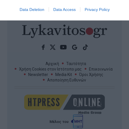
ΟΛΕΣ ΟΙ ΕΙΔΗΣΕΙΣ →
Data Deletion
Data Access
Privacy Policy
Αρχική
Ταυτότητα
Χρήση Cookies στον Ιστότοπο μας
Επικοινωνία
Newsletter
Media Kit
Όροι Χρήσης
Αποποίηση Ευθυνών
Μέλος του