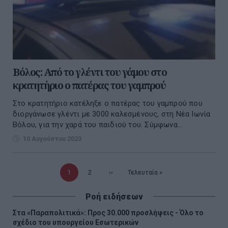
Βόλος: Από το γλέντι του γάμου στο
κρατητήριο ο πατέρας του γαμπρού
Στο κρατητήριο κατέληξε ο πατέρας του γαμπρού που
διοργάνωσε γλέντι με 3000 καλεσμένους, στη Νέα Ιωνία
Βόλου, για την χαρά του παιδιού του. Σύμφωνα...
10 Αυγούστου 2023
Τρέχουσα
1
Σελίδα
2
Επόμενη
››
Τελευταία
Τελευταία »
σελίδα
σελίδα
σελίδα
Ροή ειδήσεων
Στα «Παραπολιτικά»: Προς 30.000 προσλήψεις - Όλο το
σχέδιο του υπουργείου Εσωτερικών