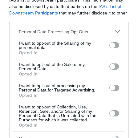
IAB’s list of downstream participants. This information may
στο χωριό Άγιος Πέτρος στην Αρκαδία. Όλα ξεκί...
also be disclosed by us to third parties on the
IAB’s List of
22 Ιουλίου 2024
Downstream Participants
that may further disclose it to other
third parties.
Please note that this website/app uses one or more Google
Personal Data Processing Opt Outs
services and may gather and store information including but
not limited to your visit or usage behaviour. You may click to
I want to opt-out of the Sharing of my
personal data.
grant or deny consent to Google and its third-party tags to
Opted In
use your data for below specified purposes in below Google
consent section.
I want to opt-out of the Sale of my
Personal Data.
Opted In
I want to opt-out of processing my
Personal Data for Targeted Advertising.
Opted In
I want to opt-out of Collection, Use,
Retention, Sale, and/or Sharing of my
Personal Data that Is Unrelated with the
Αμετανόητοι παρά τις τραγωδίες: Άνω-κάτω
Purposes for which it was collected.
κρητικό γλέντι - Πυροβολούσαν μέσα στον
Opted In
κόσμο!