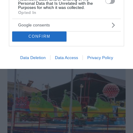
Personal Data that Is Unrelated with the
Φωτιά σε ξενοδοχείο στην Καλαμπάκα: Τι
Purposes for which it was collected.
Opted In
έδειξε η ιατροδικαστική εξέταση για τον
θάνατο του ιδιοκτήτη
Google consents
Θρήνος στην κηδεία του 55χρονου ιδιοκτήτη του
CONFIRM
ξενοδοχείου που ξέσπασε η πυρκαγιά.
31 Δεκεμβρίου 2024
Data Deletion
Data Access
Privacy Policy