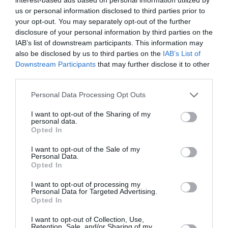
λαβή Χάιμλιχ τουρίστρια που πνιγόταν
us or personal information disclosed to third parties prior to
your opt-out. You may separately opt-out of the further
Δυο φορές μέσα σε διάστημα 21 μηνών, ο ιδιοκτήτης
disclosure of your personal information by third parties on the
μιας ταβέρνας στην Ζάκυνθο έχει σώσει πελάτη του που
IAB’s list of downstream participants. This information may
πνιγόταν, με τη λαβή Χάιμλιχ. Την Τρίτη του...
also be disclosed by us to third parties on the
IAB’s List of
15 Μαΐου 2025
Downstream Participants
that may further disclose it to other
third parties.
Please note that this website/app uses one or more Google
Personal Data Processing Opt Outs
services and may gather and store information including but
not limited to your visit or usage behaviour. You may click to
I want to opt-out of the Sharing of my
personal data.
grant or deny consent to Google and its third-party tags to
Opted In
use your data for below specified purposes in below Google
consent section.
I want to opt-out of the Sale of my
Personal Data.
Opted In
I want to opt-out of processing my
Personal Data for Targeted Advertising.
Opted In
I want to opt-out of Collection, Use,
Retention, Sale, and/or Sharing of my