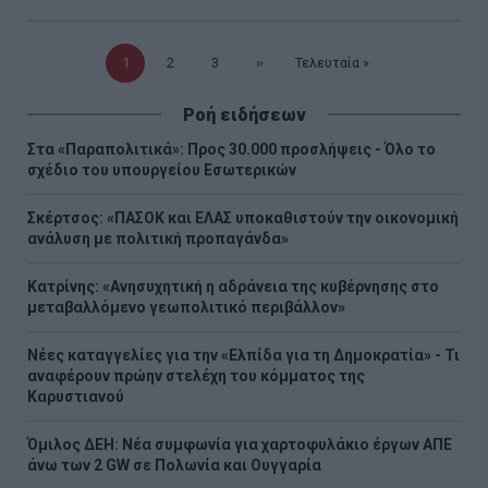
Τρέχουσα
1
Σελίδα
2
Σελίδα
3
Επόμενη
››
Τελευταία
Τελευταία »
σελίδα
σελίδα
σελίδα
Ροή ειδήσεων
Στα «Παραπολιτικά»: Προς 30.000 προσλήψεις - Όλο το
σχέδιο του υπουργείου Εσωτερικών
Σκέρτσος: «ΠΑΣΟΚ και ΕΛΑΣ υποκαθιστούν την οικονομική
ανάλυση με πολιτική προπαγάνδα»
Κατρίνης: «Ανησυχητική η αδράνεια της κυβέρνησης στο
μεταβαλλόμενο γεωπολιτικό περιβάλλον»
Νέες καταγγελίες για την «Ελπίδα για τη Δημοκρατία» - Τι
αναφέρουν πρώην στελέχη του κόμματος της
Καρυστιανού
Όμιλος ΔΕΗ: Νέα συμφωνία για χαρτοφυλάκιο έργων ΑΠΕ
άνω των 2 GW σε Πολωνία και Ουγγαρία