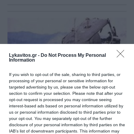
Lykavitos.gr -
Do Not Process My Personal
Information
If you wish to opt-out of the sale, sharing to third parties, or
processing of your personal or sensitive information for
targeted advertising by us, please use the below opt-out
section to confirm your selection. Please note that after your
opt-out request is processed you may continue seeing
interest-based ads based on personal information utilized by
Να ανοίξει ξανά ο φάκελος για τα Ίμια - Τι
us or personal information disclosed to third parties prior to
συνέβη τη μοιραία νύχτα, το κράνος του ήρωα
your opt-out. You may separately opt-out of the further
Βλαχάκου και τα «χαμένα» μέρη του
disclosure of your personal information by third parties on the
IAB’s list of downstream participants. This information may
ελικοπτέρου