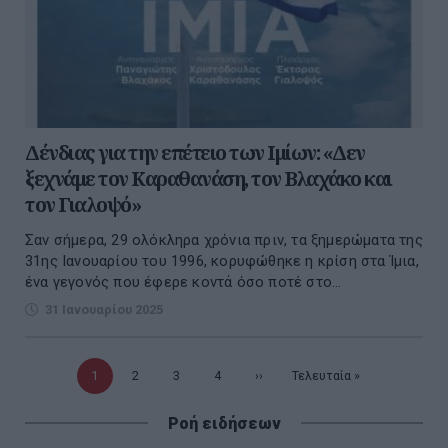
Δένδιας για την επέτειο των Ιμίων: «Δεν
ξεχνάμε τον Καραθανάση, τον Βλαχάκο και
τον Γιαλοψό»
Σαν σήμερα, 29 ολόκληρα χρόνια πριν, τα ξημερώματα της
31ης Ιανουαρίου του 1996, κορυφώθηκε η κρίση στα Ίμια,
ένα γεγονός που έφερε κοντά όσο ποτέ στο...
31 Ιανουαρίου 2025
Τρέχουσα
1
Σελίδα
2
Σελίδα
3
Σελίδα
4
Επόμενη
››
Τελευταία
Τελευταία »
σελίδα
σελίδα
σελίδα
Ροή ειδήσεων