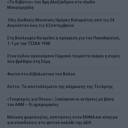
«Το Κιβώτιο» του Άρη Αλεξάνδρου στο studio
Μαυρομιχάλη
10ες Διεθνείς Μουσικές Ημέρες Καλαμάτας από τις 24
Αυγούστου έως τις 6 Σεπτεμβρίου
Στη Βουλγαρία θα κριθεί η πρόκριση για τον Παναθηναϊκό,
1-1 με την ΤΣΣΚΑ 1948
Στον όγδοο αγνοούμενο Γερμανό τουρίστα ανήκει η σορός
που βρέθηκε στη Σύμη
Φωτιά στα Αϊβαλιώτικα του Βόλου
Λόττο: Τα αποτελέσματα της κλήρωσης της Τετάρτης
«Τουρισμός για Όλους»: Ξεκίνησαν οι αιτήσεις με βάση
τον ΑΦΜ – Οι ημερομηνίες
Μείωση φορολογίας, εκπτώσεις στον ΕΝΦΙΑ και κίνητρα
για επενδύσεις στο φετινό καλάθι της ΔΕΘ