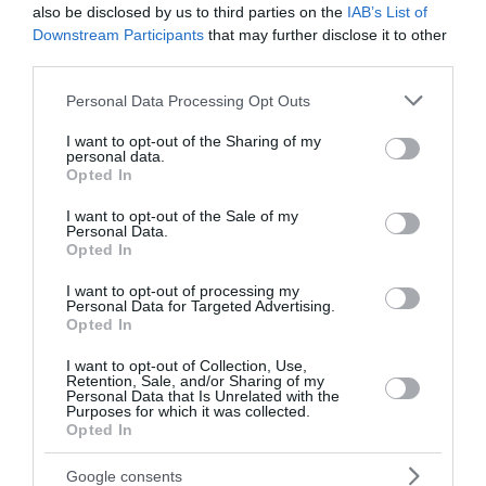
also be disclosed by us to third parties on the
IAB’s List of
Ο Νίκος Βλαχάκος, αδερφός του ήρωα πιλότου των
Downstream Participants
that may further disclose it to other
Ιμίων, Παναγιώτη Βλαχάκου και βουλευτής της Νέας
third parties.
Δημοκρατίας, 30 χρόνια μετά την τραγωδία υποστηρίζει
Please note that this website/app uses one or more Google
Personal Data Processing Opt Outs
π...
services and may gather and store information including but
28 Ιανουαρίου 2026
not limited to your visit or usage behaviour. You may click to
I want to opt-out of the Sharing of my
personal data.
grant or deny consent to Google and its third-party tags to
Opted In
use your data for below specified purposes in below Google
consent section.
I want to opt-out of the Sale of my
Personal Data.
Opted In
I want to opt-out of processing my
Personal Data for Targeted Advertising.
Opted In
I want to opt-out of Collection, Use,
Retention, Sale, and/or Sharing of my
Personal Data that Is Unrelated with the
Purposes for which it was collected.
Opted In
Google consents