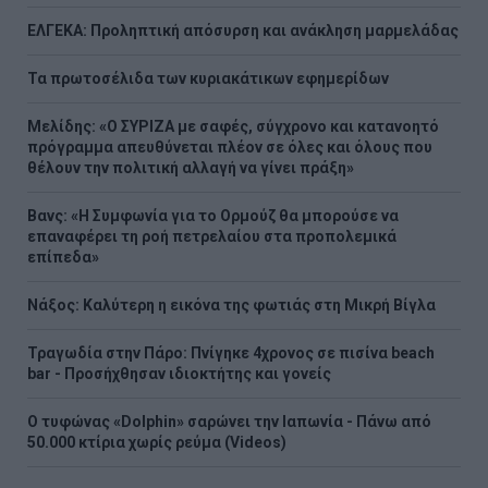
ΕΛΓΕΚΑ: Προληπτική απόσυρση και ανάκληση μαρμελάδας
Τα πρωτοσέλιδα των κυριακάτικων εφημερίδων
Μελίδης: «Ο ΣΥΡΙΖΑ με σαφές, σύγχρονο και κατανοητό
πρόγραμμα απευθύνεται πλέον σε όλες και όλους που
θέλουν την πολιτική αλλαγή να γίνει πράξη»
Βανς: «Η Συμφωνία για το Ορμούζ θα μπορούσε να
επαναφέρει τη ροή πετρελαίου στα προπολεμικά
επίπεδα»
Νάξος: Καλύτερη η εικόνα της φωτιάς στη Μικρή Βίγλα
Τραγωδία στην Πάρο: Πνίγηκε 4χρονος σε πισίνα beach
bar - Προσήχθησαν ιδιοκτήτης και γονείς
Ο τυφώνας «Dolphin» σαρώνει την Ιαπωνία - Πάνω από
50.000 κτίρια χωρίς ρεύμα (Videos)