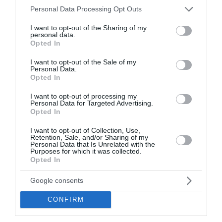
Please note that this website/app uses one or more Google
Personal Data Processing Opt Outs
services and may gather and store information including but
not limited to your visit or usage behaviour. You may click to
I want to opt-out of the Sharing of my
personal data.
grant or deny consent to Google and its third-party tags to
Opted In
use your data for below specified purposes in below Google
consent section.
I want to opt-out of the Sale of my
Personal Data.
Opted In
I want to opt-out of processing my
Personal Data for Targeted Advertising.
Opted In
I want to opt-out of Collection, Use,
Retention, Sale, and/or Sharing of my
Personal Data that Is Unrelated with the
Purposes for which it was collected.
Opted In
H INTRACOM DEFENSE στην Διεθνή Έκθεση
DSEI 2025
Google consents
Σημαντική η παρουσία της INTRACOM DEFENSE (IDE) στη
CONFIRM
διεθνή έκθεση για την Άμυνα &amp; Ασφάλεια "DSEI
2025", η οποία πραγματοποιήθηκε στο Λονδίνο, μετα...