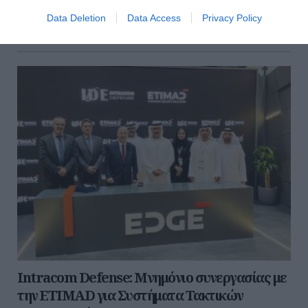
Data Deletion
Data Access
Privacy Policy
22 Σεπτεμβρίου 2025
Intracom Defense: Μνημόνιο συνεργασίας με
την ETIMAD για Συστήματα Τακτικών