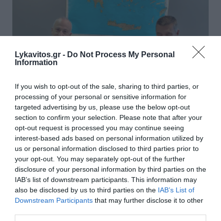
Lykavitos.gr -
Do Not Process My Personal
Information
If you wish to opt-out of the sale, sharing to third parties, or
processing of your personal or sensitive information for
targeted advertising by us, please use the below opt-out
section to confirm your selection. Please note that after your
INTRACOM DEFENSE: Προηγμένα
opt-out request is processed you may continue seeing
συστήματα επικοινωνιών ελληνικής
interest-based ads based on personal information utilized by
us or personal information disclosed to third parties prior to
τεχνολογίας για το Πολεμικό Ναυτικό
your opt-out. You may separately opt-out of the further
disclosure of your personal information by third parties on the
Η INTRACOM DEFENSE (IDE) ανακοινώνει ότι την Πέμπτη
IAB’s list of downstream participants. This information may
5 Μαρτίου 2026, υπεγράφη σύμβαση με τη Γενική
also be disclosed by us to third parties on the
IAB’s List of
Διεύθυνση Αμυντικών Εξοπλισμών &amp; Επενδύσεων
Downstream Participants
that may further disclose it to other
(ΓΔΑ...
third parties.
09 Μαρτίου 2026