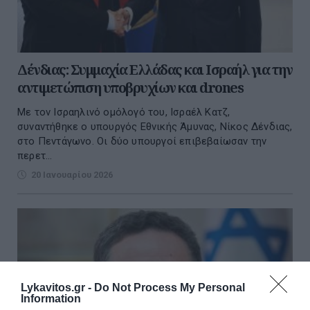
Δένδιας: Συμμαχία Ελλάδας και Ισραήλ για την
αντιμετώπιση υποβρυχίων και drones
Με τον Ισραηλινό ομόλογό του, Ισραέλ Κατζ,
συναντήθηκε ο υπουργός Εθνικής Άμυνας, Νίκος Δένδιας,
στο Πεντάγωνο. Οι δύο υπουργοί επιβεβαίωσαν την
περετ...
20 Ιανουαρίου 2026
Lykavitos.gr -
Do Not Process My Personal
Information