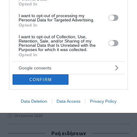
Opted In
I want to opt-out of processing my
Personal Data for Targeted Advertising.
Opted In
I want to opt-out of Collection, Use,
Retention, Sale, and/or Sharing of my
Personal Data that Is Unrelated with the
Purposes for which it was collected.
Opted In
Πυρά Κατζ σε Χαμενεΐ: Δειλός δικτάτορας,
Google consents
κρύβεται στο καταφύγιό του και πυροβολεί
CONFIRM
νοσοκομεία και σπίτια
Εντολή στις στρατιωτικές δυνάμεις του Ισραήλ να
αυξήσουν τις επιθέσεις σε κυβερνητικούς στόχους στην
Data Deletion
Data Access
Privacy Policy
Τεχεράνη για να αποδυναμώσουν περισσότερο το ιραν...
19 Ιουνίου 2025
Ροή ειδήσεων