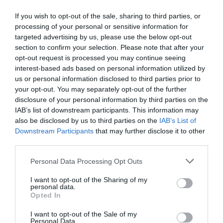
If you wish to opt-out of the sale, sharing to third parties, or
processing of your personal or sensitive information for
targeted advertising by us, please use the below opt-out
section to confirm your selection. Please note that after your
opt-out request is processed you may continue seeing
interest-based ads based on personal information utilized by
Ισραέλ Κατζ για Χαμενεΐ: Είναι ο σύγχρονος
us or personal information disclosed to third parties prior to
your opt-out. You may separately opt-out of the further
Χίτλερ – Δεν μπορεί να συνεχίσει να υπάρχει
disclosure of your personal information by third parties on the
Επισκεπτόμενος το σημείο της σημερινής πυραυλικής
IAB’s list of downstream participants. This information may
επίθεσης στη Χολόν, ένα από τα πολλά σημεία που
also be disclosed by us to third parties on the
IAB’s List of
επλήγησαν από το Ιράν, ο υπουργός Άμυνας του Ισραήλ,...
Downstream Participants
that may further disclose it to other
third parties.
19 Ιουνίου 2025
Please note that this website/app uses one or more Google
Personal Data Processing Opt Outs
services and may gather and store information including but
not limited to your visit or usage behaviour. You may click to
I want to opt-out of the Sharing of my
personal data.
grant or deny consent to Google and its third-party tags to
Opted In
use your data for below specified purposes in below Google
consent section.
I want to opt-out of the Sale of my
Personal Data.