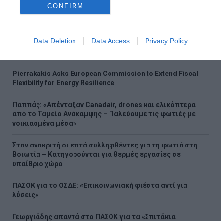
CONFIRM
Η Βελμάρ προσφέρει τo νέο Fiat 500 Hybrid με τιμή από
€18.990 € και 8 χρόνια εργοστασιακή εγγύηση.
Data Deletion
Data Access
Privacy Policy
Aegean: Νέο ρεκόρ με πάνω από 2 εκατ. επιβάτες τον
Ιούλιο
Pierrakakis Asks European Commission to Extend Fiscal
Flexibility for Energy Resilience
Παππάς: «Απένταξαν Canadair, drones και ελικόπτερα
από το Ταμείο Ανάκαμψης – Παλεύουμε τις φωτιές με
νοικιασμένα μέσα»
Στον ανακριτή οι επτά συλληφθέντες για τη φωτιά στη
Βοιωτία – Κατηγορούνται για θερμές εργασίες σε
υπαίθριο χώρο
ΠΑΣΟΚ για το ΟΣΔΕ: «Επικοινωνιακή φιέστα αντί για
λύσεις»
Γεωργιάδης απαντά στο ΠΑΣΟΚ για τα «Σπιτάκια