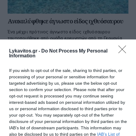
Ανακαλύφθηκε άγνωστο είδος ιχθυόσαυρου
Ένα μέχρι πρότινος άγνωστο είδος ιχθυόσαυρου
ταυτοποιήθηκε από ομάδα ερευνητών από τη Γερμανία
και την Ελβετία. Η ανακάλυψη βασίζεται σε απολιθώματα
π...
Lykavitos.gr -
Do Not Process My Personal
Information
03 Οκτωβρίου 2025
If you wish to opt-out of the sale, sharing to third parties, or
processing of your personal or sensitive information for
targeted advertising by us, please use the below opt-out
section to confirm your selection. Please note that after your
opt-out request is processed you may continue seeing
interest-based ads based on personal information utilized by
us or personal information disclosed to third parties prior to
your opt-out. You may separately opt-out of the further
disclosure of your personal information by third parties on the
IAB’s list of downstream participants. This information may
also be disclosed by us to third parties on the
IAB’s List of