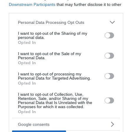
Downstream Participants
that may further disclose it to other
third parties.
Please note that this website/app uses one or more Google
Personal Data Processing Opt Outs
services and may gather and store information including but
Στις… Άλπεις ζούσε ο βασιλιάς των
not limited to your visit or usage behaviour. You may click to
I want to opt-out of the Sharing of my
ιχθυόσαυρων (εικόνα)
personal data.
grant or deny consent to Google and its third-party tags to
Opted In
use your data for below specified purposes in below Google
Οι ιχθυόσαυροι ήταν μεγάλα θαλάσσια ερπετά τα οποία
consent section.
I want to opt-out of the Sale of my
έκαναν την εμφάνιση τους πριν από περίπου 250
Personal Data.
εκατομμύρια έτη πριν την εμφάνιση των δεινοσαύρων.
Opted In
Ο...
I want to opt-out of processing my
30 Απριλίου 2022
Personal Data for Targeted Advertising.
Opted In
Ροή ειδήσεων
I want to opt-out of Collection, Use,
Retention, Sale, and/or Sharing of my
Το νέο όφελος του καφέ που αποκαλύπτει διεθνής
Personal Data that Is Unrelated with the
Purposes for which it was collected.
μελέτη
Opted In
Νέα εποχή στην πυρόσβεση: Το Canadair 515 με την
Google consents
ελληνική σημαία κατασκευάζεται στον Καναδά