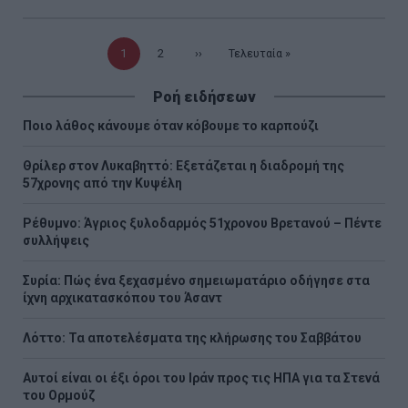
Τρέχουσα
1
Σελίδα
2
Επόμενη
››
Τελευταία
Τελευταία »
σελίδα
σελίδα
σελίδα
Ροή ειδήσεων
Ποιο λάθος κάνουμε όταν κόβουμε το καρπούζι
Θρίλερ στον Λυκαβηττό: Εξετάζεται η διαδρομή της
57χρονης από την Κυψέλη
Ρέθυμνο: Άγριος ξυλοδαρμός 51χρονου Βρετανού – Πέντε
συλλήψεις
Συρία: Πώς ένα ξεχασμένο σημειωματάριο οδήγησε στα
ίχνη αρχικατασκόπου του Άσαντ
Λόττο: Τα αποτελέσματα της κλήρωσης του Σαββάτου
Αυτοί είναι οι έξι όροι του Ιράν προς τις ΗΠΑ για τα Στενά
του Ορμούζ