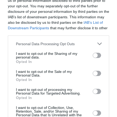
us or personal information disclosed to third parties prior to
your opt-out. You may separately opt-out of the further
«Απολύτως καταδικαστέα» χαρακτηρίζει ο ΣΥΡΙΖΑ την
disclosure of your personal information by third parties on the
επίθεση του Κυριάκου Βελόπουλου στον Δημήτρη
IAB’s list of downstream participants. This information may
Καιρίδη στη Βουλή. Στην ανακοίνωση του ΣΥΡΙΖΑ
also be disclosed by us to third parties on the
IAB’s List of
αναφέρ...
Downstream Participants
that may further disclose it to other
18 Οκτωβρίου 2025
third parties.
Please note that this website/app uses one or more Google
Personal Data Processing Opt Outs
services and may gather and store information including but
not limited to your visit or usage behaviour. You may click to
I want to opt-out of the Sharing of my
personal data.
grant or deny consent to Google and its third-party tags to
Opted In
use your data for below specified purposes in below Google
consent section.
I want to opt-out of the Sale of my
Personal Data.
Opted In
I want to opt-out of processing my
Personal Data for Targeted Advertising.
Opted In
I want to opt-out of Collection, Use,
Retention, Sale, and/or Sharing of my
Personal Data that Is Unrelated with the