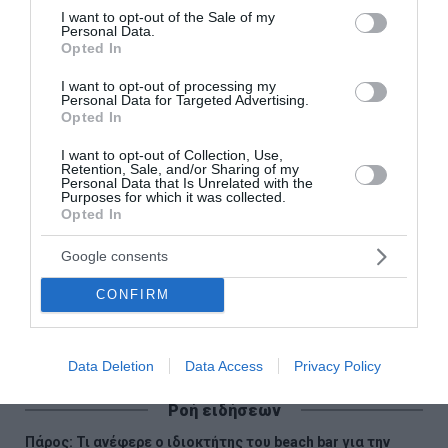
consent section.
I want to opt-out of the Sale of my
Personal Data.
Opted In
I want to opt-out of processing my
Personal Data for Targeted Advertising.
Opted In
I want to opt-out of Collection, Use,
Retention, Sale, and/or Sharing of my
Personal Data that Is Unrelated with the
Purposes for which it was collected.
Opted In
Καλάθι Άη Βασίλη: Κάνει πρεμιέρα την
Παρασκευή – Τι θα περιλαμβάνει
Google consents
Από αύριο, Παρασκευή, 15 Δεκεμβρίου θα τεθεί σε
CONFIRM
εφαρμογή το «Καλάθι του Άη Βασίλη». Υπενθυμίζεται
πως θα ισχύσει έως τις 10 Ιανουαρίου 2024 και στο κα...
14 Δεκεμβρίου 2023
Data Deletion
Data Access
Privacy Policy
Ροή ειδήσεων
Πάρος: Τι ανέφερε ο ιδιοκτήτης του beach bar για την