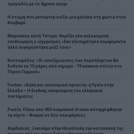
τραγωδία με το 4χρονο αγόρι
Η στιγμή που ρεπόρτερ σώζει μια χελώνα στη φωτιά στον
Κουβαρά
Μαρινάκης κατά Τσίπρα: Θυμίζει νέα καλοκαιρινή
επιθεώρηση ο ισχυρισμός «δεν εξυπηρέτησα συμφέροντα
αλλά συγκρούστηκα μαζί τους»
Kατσαφάδος: «Οι αποζημιώσεις των πυρόπληκτων θα
δοθούν σε 10 μέρες από σήμερα - 79 κόκκινα σπίτια στο
Πόρτο Γερμενό»
Forbes: «Καλή και οικονομικά προσιτή» η Υγεία στην
Ελλάδα – Η διεθνής αναγνώριση του ελληνικού
συστήματος
Ρωσία: Πάνω από 450 ουκρανικά drones καταρρίφθηκαν
τη νύχτα – Νεκροί σε δύο περιφέρειες
Χαρδαλιάς: Ξεκινάμε στην Ηλιούπολη την κατασκευή της