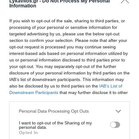
Lykavitos.gr -
Do Not Process My Personal
Information
If you wish to opt-out of the sale, sharing to third parties, or
processing of your personal or sensitive information for
targeted advertising by us, please use the below opt-out
section to confirm your selection. Please note that after your
opt-out request is processed you may continue seeing
Αυτά τα προϊόντα θα είναι στα καλάθια των
interest-based ads based on personal information utilized by
Χριστουγέννων και του Άη Βασίλη
us or personal information disclosed to third parties prior to
your opt-out. You may separately opt-out of the further
Σε λίγες ημέρες θα ανακοινωθεί το τι θα περιλαμβάνουν
disclosure of your personal information by third parties on the
το «Καλάθι των Χριστουγέννων» και το «Καλάθι του Άη
IAB’s list of downstream participants. This information may
Βασίλη». Τα παραπάνω έκανε γνωστά ο Γενικ...
also be disclosed by us to third parties on the
IAB’s List of
03 Δεκεμβρίου 2024
Downstream Participants
that may further disclose it to other
third parties.
Please note that this website/app uses one or more Google
Personal Data Processing Opt Outs
services and may gather and store information including but
not limited to your visit or usage behaviour. You may click to
I want to opt-out of the Sharing of my
personal data.
grant or deny consent to Google and its third-party tags to
Opted In
use your data for below specified purposes in below Google