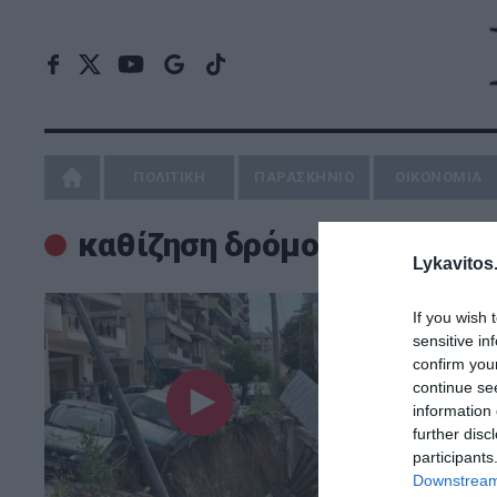
ΠΟΛΙΤΙΚΗ
ΠΑΡΑΣΚΗΝΙΟ
ΟΙΚΟΝΟΜΙΑ
καθίζηση δρόμου
Lykavitos.
If you wish 
sensitive in
confirm you
continue se
information 
further disc
participants
Downstream 