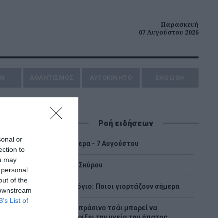
Παρασκευή
07 Αυγούστου 2026
ΗΝ
ΑΘΛΗΤΙΣΜΟΣ
AYTOKINHTO
ENGLISH
Ροή ειδήσεων
sonal or
Σαν σήμερα - 7 Αυγούστου
ection to
ou may
Η Χώρα Σκύρου
 personal
out of the
Εορτολόγιο: Ποιοι γιορτάζουν σήμερα
 downstream
B’s List of
Πώς το πράσινο τσάι μπορεί να
υποστηρίξει την υγεία του ήπατος