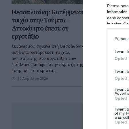
Please note
Θεσσαλονίκη: Κατέρρευσε
information 
deny consent
τοιχίο στην Τούμπα –
in below Go
Αυτοκίνητο έπεσε σε
εργοτάξιο
Persona
Συναγερμός σήμανε στη Θεσσαλονίκη,
I want t
μετά από κατάρρευση τοιχίου
αντιστήριξης στο εργοτάξιο των
Opted 
Στάβλων Παπάφη, στην περιοχή της
Τούμπας. Το περιστατ...
I want t
Opted 
20 Απριλίου 2026
I want 
Advertis
Opted 
I want t
of my P
was col
Opted 