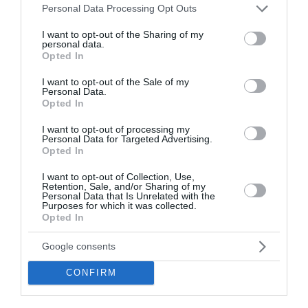
Please note that this website/app uses one or more Google
Personal Data Processing Opt Outs
για τη Γάζα και ζητά τον αφοπλισμό της Χαμάς
services and may gather and store information including but
not limited to your visit or usage behaviour. You may click to
I want to opt-out of the Sharing of my
Χακάν Φιντάν: Η λύση των δύο κρατών αποτελεί την
personal data.
grant or deny consent to Google and its third-party tags to
ιδανική επιλογή για την Κύπρο
Opted In
use your data for below specified purposes in below Google
consent section.
I want to opt-out of the Sale of my
Φωτιά σε χαμηλή βλάστηση στο Κορωπί Αττικής - Ήχησε
Personal Data.
το 112, επιχειρούν εναέρια μέσα
Opted In
Κλείνει τα 88 του χρόνια ο Ότο Ρεχάγκελ: Η ανάρτηση και
I want to opt-out of processing my
Personal Data for Targeted Advertising.
οι θερμές ευχές από την Εθνική Ελλάδος
Opted In
Μοτζταμπά Χαμενεΐ: Στη δημοσιότητα το πρώτο βίντεο
I want to opt-out of Collection, Use,
που δείχνει ζωντανό τον Ανώτατο Ηγέτη του Ιράν
Retention, Sale, and/or Sharing of my
Personal Data that Is Unrelated with the
Purposes for which it was collected.
Σκέρτσος: «Στατιστική παγίδα» το ότι 7 στους 10 έχουν
Opted In
καταθέσεις κάτω από 1.000 ευρώ
Google consents
August Holiday Exodus Peaks as More Than 129,000
Passengers Leave Attica Ports
CONFIRM
ΟΛΕΣ ΟΙ ΕΙΔΗΣΕΙΣ →