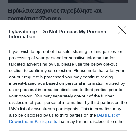
Ηράκλειο: 28χρονος πυροβόλησε και
τραυμάτισε 27χρονo
Αναστάτωση προκλήθηκε στη 1 μετά τα μεσάνυχτα στο
Lykavitos.gr -
Do Not Process My Personal
Ηράκλειο της Κρήτης, όταν ένας 28χρονος πυροβόλησε
Information
και τραυμάτισε έναν 27χρονο στον Κατσαμπά. Ο 2...
03 Δεκεμβρίου 2022
If you wish to opt-out of the sale, sharing to third parties, or
processing of your personal or sensitive information for
targeted advertising by us, please use the below opt-out
Ροή ειδήσεων
section to confirm your selection. Please note that after your
opt-out request is processed you may continue seeing
Κοντογεώργης: «Η ΔΕΘ θα είναι προεκλογική, αλλά όχι
interest-based ads based on personal information utilized by
παροχολογική» - Τι είπε για τη 13η σύνταξη
us or personal information disclosed to third parties prior to
your opt-out. You may separately opt-out of the further
Παρέμβαση της ΥΠΑ για το ελικόπτερο που «πάρκαρε»
disclosure of your personal information by third parties on the
στο Σαρακήνικο Μήλου
IAB’s list of downstream participants. This information may
also be disclosed by us to third parties on the
IAB’s List of
Θεσσαλονίκη: Διευρυμένο ωράριο για επίσκεψη στον
Downstream Participants
that may further disclose it to other
Λευκό Πύργο
third parties.
Ο Νετανιάχου απορρίπτει το ειρηνευτικό σχέδιο των ΗΠΑ