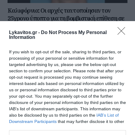
Καλιφόρνια: Οι αρχές ταυτοποίησαν τον
25χρονο ύποπτο για τη βομβιστική επίθεση σε
κλινική γονιμότητας
Lykavitos.gr -
Do Not Process My Personal
Το FBI ταυτοποίησε έναν 25χρονο άνδρα από την
Information
Καλιφόρνια ως τον υπεύθυνο για την έκρηξη σε κλινική
γονιμότητας στο Παλμ Σπρινγκς. Οι αρχές λένε ότι...
If you wish to opt-out of the sale, sharing to third parties, or
18 Μαΐου 2025
processing of your personal or sensitive information for
targeted advertising by us, please use the below opt-out
section to confirm your selection. Please note that after your
Ροή ειδήσεων
opt-out request is processed you may continue seeing
interest-based ads based on personal information utilized by
Γιατί δεν υπήρχαν μικροσκοπικοί δεινόσαυροι;
us or personal information disclosed to third parties prior to
your opt-out. You may separately opt-out of the further
Λατινοπούλου: «Η τρομακτική εισβολή στη Θέουτα
disclosure of your personal information by third parties on the
αναδεικνύει και την ανυπαρξία της Ε.Ε.»
IAB’s list of downstream participants. This information may
also be disclosed by us to third parties on the
IAB’s List of
Voucher για smartphones: Το ποσό, οι συσκευές, οι
Downstream Participants
that may further disclose it to other
δικαιούχοι και η διαδικασία
third parties.