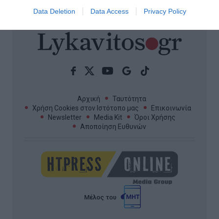
ΟΛΕΣ ΟΙ ΕΙΔΗΣΕΙΣ →
Data Deletion
Data Access
Privacy Policy
Αρχική
Ταυτότητα
Χρήση Cookies στον Ιστότοπο μας
Επικοινωνία
Newsletter
Media Kit
Όροι Χρήσης
Αποποίηση Ευθυνών
Μέλος του