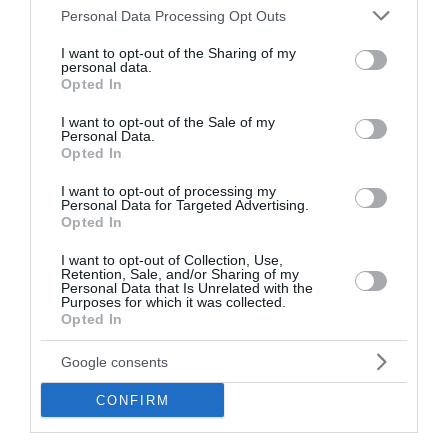
Φωτιά σε Αττική και Βοιωτία: Οι φλόγες απελευθέρωσαν
Please note that this website/app uses one or more Google
Personal Data Processing Opt Outs
ενέργεια ίση με έξι βόμβες Χιροσίμα
services and may gather and store information including but
not limited to your visit or usage behaviour. You may click to
I want to opt-out of the Sharing of my
H εντυπωσιακή συλλογή supercars του Κριστιάνο
personal data.
grant or deny consent to Google and its third-party tags to
Opted In
Ρονάλντο (Video&Photos)
use your data for below specified purposes in below Google
consent section.
I want to opt-out of the Sale of my
Eurojackpot: Τα αποτελέσματα της κλήρωσης της
Personal Data.
Παρασκευής
Opted In
I want to opt-out of processing my
Νέο σχέδιο Πούτιν «βλέπουν» οι ΗΠΑ - Το σενάριο που
Personal Data for Targeted Advertising.
τρομάζει το ΝΑΤΟ
Opted In
Στα «Παραπολιτικά»: Προς 30.000 προσλήψεις - Όλο το
I want to opt-out of Collection, Use,
Retention, Sale, and/or Sharing of my
σχέδιο του υπουργείου Εσωτερικών
Personal Data that Is Unrelated with the
Purposes for which it was collected.
Σκέρτσος: «ΠΑΣΟΚ και ΕΛΑΣ υποκαθιστούν την οικονομική
Opted In
ανάλυση με πολιτική προπαγάνδα»
Google consents
Κατρίνης: «Ανησυχητική η αδράνεια της κυβέρνησης στο
μεταβαλλόμενο γεωπολιτικό περιβάλλον»
CONFIRM