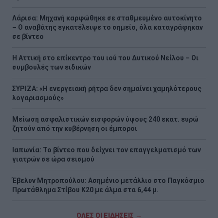
Λάρισα: Μηχανή καρφώθηκε σε σταθμευμένο αυτοκίνητο
– Ο αναβάτης εγκατέλειψε το σημείο, όλα καταγράφηκαν
σε βίντεο
Η Αττική στο επίκεντρο του ιού του Δυτικού Νείλου – Οι
συμβουλές των ειδικών
ΣΥΡΙΖΑ: «Η ενεργειακή ρήτρα δεν σημαίνει χαμηλότερους
λογαριασμούς»
Μείωση ασφαλιστικών εισφορών ύψους 240 εκατ. ευρώ
ζητούν από την κυβέρνηση οι έμποροι
Ιαπωνία: Το βίντεο που δείχνει τον επαγγελματισμό των
γιατρών σε ώρα σεισμού
Έβελυν Μητροπούλου: Ασημένιο μετάλλιο στο Παγκόσμιο
Πρωτάθλημα Στίβου Κ20 με άλμα στα 6,44 μ.
ΟΛΕΣ ΟΙ ΕΙΔΗΣΕΙΣ →