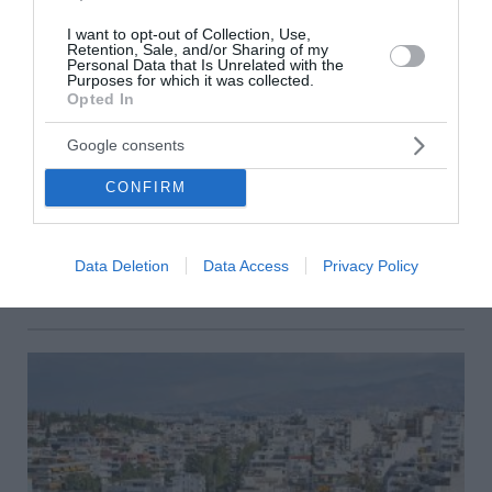
I want to opt-out of Collection, Use,
Retention, Sale, and/or Sharing of my
Personal Data that Is Unrelated with the
Purposes for which it was collected.
Opted In
Τι αλλάζει στο Κληρονομικό Δίκαιο: Πώς θα
Google consents
ρυθμίζονται τα χρέη
CONFIRM
Αλλαγές έρχονται στο Κληρονομικό Δίκαιο. Τα νέα
κεφάλαια για τα χρέη των κληρονομιών και τις
κληρονομικές συμβάσεις «γράφουν» τα μέλη της ομάδας
Data Deletion
Data Access
Privacy Policy
εργασ...
23 Σεπτεμβρίου 2025