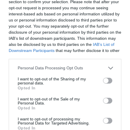
section to confirm your selection. Please note that after your
opt-out request is processed you may continue seeing
interest-based ads based on personal information utilized by
us or personal information disclosed to third parties prior to
Τέλος στα χρέη των κληρονόμων - Τι αλλάζει
your opt-out. You may separately opt-out of the further
στο νομικό πλαίσιο με το νέο έτος
disclosure of your personal information by third parties on the
IAB’s list of downstream participants. This information may
Το υπουργείο Δικαιοσύνης προχωρά σε μία από τις πιο
also be disclosed by us to third parties on the
IAB’s List of
ουσιαστικές μεταρρυθμίσεις των τελευταίων ετών: την
Downstream Participants
that may further disclose it to other
πλήρη αναμόρφωση του Κληρονομικού Δικαίου.Το ν...
third parties.
06 Οκτωβρίου 2025
Please note that this website/app uses one or more Google
Personal Data Processing Opt Outs
services and may gather and store information including but
not limited to your visit or usage behaviour. You may click to
I want to opt-out of the Sharing of my
personal data.
grant or deny consent to Google and its third-party tags to
Opted In
use your data for below specified purposes in below Google
consent section.
I want to opt-out of the Sale of my
Personal Data.
Opted In
I want to opt-out of processing my
Personal Data for Targeted Advertising.
Opted In