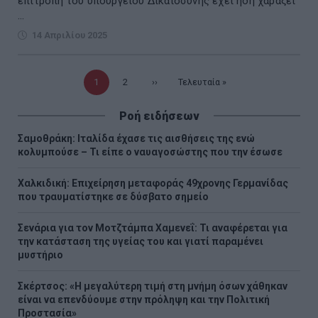
επιτροπή του υπουργείου Δικαιοσύνης έχει ήδη χαράξει
...
14 Απριλίου 2025
Τρέχουσα
1
Σελίδα
2
Επόμενη
››
Τελευταία
Τελευταία »
σελίδα
σελίδα
σελίδα
Ροή ειδήσεων
Σαμοθράκη: Ιταλίδα έχασε τις αισθήσεις της ενώ
κολυμπούσε – Τι είπε ο ναυαγοσώστης που την έσωσε
Χαλκιδική: Επιχείρηση μεταφοράς 49χρονης Γερμανίδας
που τραυματίστηκε σε δύσβατο σημείο
Σενάρια για τον Μοτζτάμπα Χαμενεΐ: Τι αναφέρεται για
την κατάσταση της υγείας του και γιατί παραμένει
μυστήριο
Σκέρτσος: «Η μεγαλύτερη τιμή στη μνήμη όσων χάθηκαν
είναι να επενδύουμε στην πρόληψη και την Πολιτική
Προστασία»