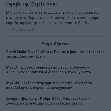
έκρηξη της 21ης Ιουνίου
Μία γυναίκα που είχε τραυματιστεί από την κατάρρευση
κτιρίου στο Παρίσι στις 21 Ιουνίου έπειτα από ισχυρή
έκρηξη, άφησε την τελευταία της πνοή το βράδ...
07 Ιουλίου 2023
Ροή ειδήσεων
Greek Mafia: Συνελήφθη στη Γερμανία βασικός εκτελεστής
της ομάδας του «Έντικ»
Μεγάλη έξοδος τουριστών από τους Ευζώνους –
Αυξήθηκαν σημαντικά οι διελεύσεις τον Αύγουστο
myAGRO: Η νέα πλατφόρμα που αλλάζει τον τρόπο
καταβολής των αγροτικών ενισχύσεων
Σενάριο «βόμβα» με Ρόδρι: Θέλει Μπαρτσελόνα –
Συνεχίζονται οι διαπραγματεύσεις με τη Σίτι