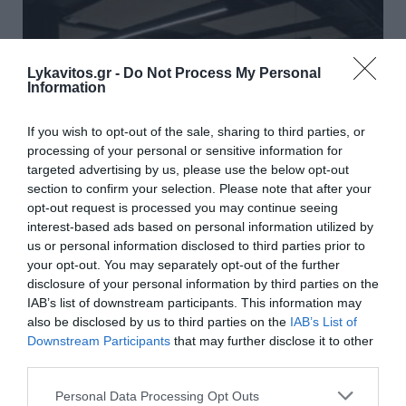
Lykavitos.gr -
Do Not Process My Personal
Information
If you wish to opt-out of the sale, sharing to third parties, or
processing of your personal or sensitive information for
targeted advertising by us, please use the below opt-out
section to confirm your selection. Please note that after your
opt-out request is processed you may continue seeing
interest-based ads based on personal information utilized by
us or personal information disclosed to third parties prior to
Υπουργείο Ανάπτυξης: Παρατείνεται ξανά το
your opt-out. You may separately opt-out of the further
πλαφόν 3% για την αναπροσαρμογή των
disclosure of your personal information by third parties on the
IAB’s list of downstream participants. This information may
εμπορικών μισθωμάτων
also be disclosed by us to third parties on the
IAB’s List of
Downstream Participants
that may further disclose it to other
Παρατείνεται ξανά το πλαφόν 3% για την αναπροσαρμογή
third parties.
των εμπορικών μισθωμάτων. Συγκεκριμένα, με
τροπολογία στο σχέδιο νόμου του υπουργείου
Please note that this website/app uses one or more Google
Personal Data Processing Opt Outs
Ανάπτυξης μ...