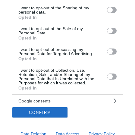
services and may gather and store information including but
27 Νοεμβρίου 2025
not limited to your visit or usage behaviour. You may click to
I want to opt-out of the Sharing of my
personal data.
grant or deny consent to Google and its third-party tags to
Opted In
use your data for below specified purposes in below Google
consent section.
I want to opt-out of the Sale of my
Personal Data.
Opted In
I want to opt-out of processing my
Personal Data for Targeted Advertising.
Opted In
I want to opt-out of Collection, Use,
Retention, Sale, and/or Sharing of my
Personal Data that Is Unrelated with the
Purposes for which it was collected.
Opted In
Google consents
Δήμος Αθηναίων: Ξεκίνησε η κατεδάφιση 70
CONFIRM
ετοιμόρροπων κτηρίων σε 21 περιοχές
Την κατεδάφιση επικίνδυνων κτισμάτων σε 21 περιοχές
Data Deletion
Data Access
Privacy Policy