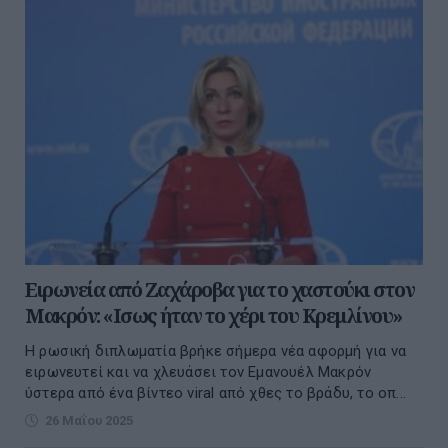
Ειρωνεία από Ζαχάροβα για το χαστούκι στον
Μακρόν: «Ισως ήταν το χέρι του Κρεμλίνου»
Η ρωσική διπλωματία βρήκε σήμερα νέα αφορμή για να
ειρωνευτεί και να χλευάσει τον Εμανουέλ Μακρόν
ύστερα από ένα βίντεο viral από χθες το βράδυ, το οπ...
26 Μαΐου 2025