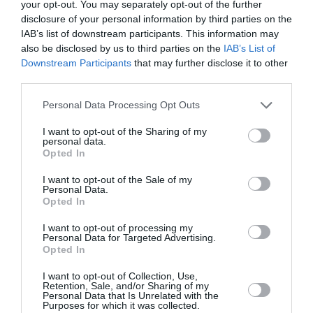
your opt-out. You may separately opt-out of the further
Ζαχάροβα: Εάν η Ιταλία συνεχίσει να
disclosure of your personal information by third parties on the
υποστηρίζει την Ουκρανία θα καταρρεύσει
IAB’s list of downstream participants. This information may
ολοκληρωτικά
also be disclosed by us to third parties on the
IAB’s List of
Downstream Participants
that may further disclose it to other
Η Ιταλία θα καταρρεύσει «από την οικονομία της μέχρι
third parties.
τους πύργους της», σχολίασε καυστικά η εκπρόσωπος
του ρωσικού υπουργείου Εξωτερικών, Μαρία Ζαχάρο...
Please note that this website/app uses one or more Google
Personal Data Processing Opt Outs
services and may gather and store information including but
03 Νοεμβρίου 2025
not limited to your visit or usage behaviour. You may click to
I want to opt-out of the Sharing of my
personal data.
grant or deny consent to Google and its third-party tags to
Opted In
use your data for below specified purposes in below Google
consent section.
I want to opt-out of the Sale of my
Personal Data.
Opted In
I want to opt-out of processing my
Personal Data for Targeted Advertising.
Opted In
I want to opt-out of Collection, Use,
Retention, Sale, and/or Sharing of my
Personal Data that Is Unrelated with the
Purposes for which it was collected.