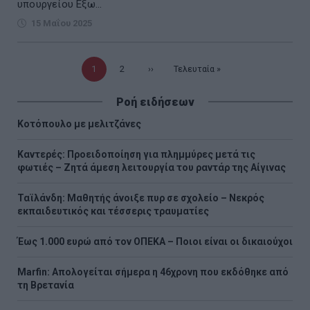
υπουργείου Εξω...
15 Μαΐου 2025
Τρέχουσα
1
Σελίδα
2
Επόμενη
››
Τελευταία
Τελευταία »
σελίδα
σελίδα
σελίδα
Ροή ειδήσεων
Κοτόπουλο με μελιτζάνες
Καντερές: Προειδοποίηση για πλημμύρες μετά τις
φωτιές – Ζητά άμεση λειτουργία του ραντάρ της Αίγινας
Ταϊλάνδη: Μαθητής άνοιξε πυρ σε σχολείο – Νεκρός
εκπαιδευτικός και τέσσερις τραυματίες
Έως 1.000 ευρώ από τον ΟΠΕΚΑ – Ποιοι είναι οι δικαιούχοι
Marfin: Απολογείται σήμερα η 46χρονη που εκδόθηκε από
τη Βρετανία