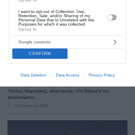
I want to opt-out of Collection, Use,
Retention, Sale, and/or Sharing of my
Personal Data that Is Unrelated with the
Purposes for which it was collected.
Opted In
Google consents
Μαρινάκης κατά ΠΑΣΟΚ: Η κυβέρνηση έχει
CONFIRM
μειώσει ή καταργήσει 72 φόρους, η χώρα έχει
πληρώσει τους μαθητευόμενους μάγους
Data Deletion
Data Access
Privacy Policy
Τρία ερωτήματα προς το ΠΑΣΟΚ έθεσε ο υφυπουργός
παρά τω πρωθυπουργώ και κυβερνητικός εκπρόσωπος
Παύλος Μαρινάκης, απαντώντας στη δήλωση του
εκπροσώπου...
24 Αυγούστου 2025