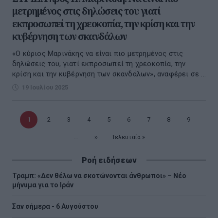
μετρημένος στις δηλώσεις του γιατί
εκπροσωπεί τη χρεοκοπία, την κρίση και την
κυβέρνηση των σκανδάλων
«Ο κύριος Μαρινάκης να είναι πιο μετρημένος στις
δηλώσεις του, γιατί εκπροσωπεί τη χρεοκοπία, την
κρίση και την κυβέρνηση των σκανδάλων», αναφέρει σε ...
19 Ιουλίου 2025
Τρέχουσα
1
Σελίδα
2
Σελίδα
3
Σελίδα
4
Σελίδα
5
Σελίδα
6
Σελίδα
7
Σελίδα
8
Σελίδα
9
σελίδα
…
Επόμενη
››
Τελευταία
Τελευταία »
σελίδα
σελίδα
Ροή ειδήσεων
Τραμπ: «Δεν θέλω να σκοτώνονται άνθρωποι» – Νέο
μήνυμα για το Ιράν
Σαν σήμερα - 6 Αυγούστου