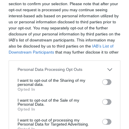
section to confirm your selection. Please note that after your
opt-out request is processed you may continue seeing
Π. Μαρινάκης σε Ν. Ανδρουλάκη: Η χώρα
interest-based ads based on personal information utilized by
us or personal information disclosed to third parties prior to
πλήρωσε ακριβά τα προγράμματα που
your opt-out. You may separately opt-out of the further
γράφτηκαν «στο πόδι» και τους πολιτικούς
disclosure of your personal information by third parties on the
που μιλούσαν στον αέρα
IAB’s list of downstream participants. This information may
also be disclosed by us to third parties on the
IAB’s List of
"Η χώρα πλήρωσε ακριβά τα προγράμματα που
Downstream Participants
that may further disclose it to other
γράφτηκαν «στο πόδι» και πολύ πιο ακριβά τους
third parties.
πολιτικούς που μιλούσαν στον αέρα" τόνισε σε δήλωσή
του ο Υφυπ...
Please note that this website/app uses one or more Google
Personal Data Processing Opt Outs
services and may gather and store information including but
14 Σεπτεμβρίου 2025
not limited to your visit or usage behaviour. You may click to
I want to opt-out of the Sharing of my
personal data.
grant or deny consent to Google and its third-party tags to
Opted In
use your data for below specified purposes in below Google
consent section.
I want to opt-out of the Sale of my
Personal Data.
Opted In
I want to opt-out of processing my
Personal Data for Targeted Advertising.
Opted In