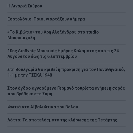
H Λιναριά Σκύρου
Εορτολόγιο: Ποιοι γιορτάζουν σήμερα
«Το Κιβώτιο» του Άρη Αλεξάνδρου στο studio
Μαυρομιχάλη
10ες Διεθνείς Μουσικές Ημέρες Καλαμάτας από τις 24
Αυγούστου έως τις 6 Σεπτεμβρίου
Στη Βουλγαρία θα κριθεί η πρόκριση για τον Παναθηναϊκό,
1-1 με την ΤΣΣΚΑ 1948
Στον όγδοο αγνοούμενο Γερμανό τουρίστα ανήκει η σορός
που βρέθηκε στη Σύμη
Φωτιά στα Αϊβαλιώτικα του Βόλου
Λόττο: Τα αποτελέσματα της κλήρωσης της Τετάρτης