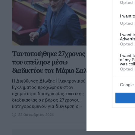
Opted 
I want t
Opted 
I want 
Advertis
Opted 
Ταυτοποιήθηκε 27χρονος
I want t
of my P
που απείλησε μέσω
was col
διαδικτύου τον Μάριο Σαλμά
Opted 
Η Διεύθυνση Δίωξης Ηλεκτρονικού
Google 
Εγκλήματος προχώρησε στον
σχηματισμό δικογραφίας τακτικής
διαδικασίας σε βάρος 27χρονου,
κατηγορούμενου για διέγερση σ...
22 Οκτωβρίου 2024