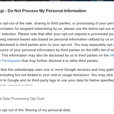
υλίας της Ζωής
Άδωνις Γεωργιάδης: Ω
gr -
Do Not Process My Personal Information
τοπούλου και του
θα καταθέσω μήνυση 
αλμά εισηγείται η
αγωγή στον Μάριο Σ
to opt-out of the sale, sharing to third parties, or processing of your per
formation for targeted advertising by us, please use the below opt-out s
ή Δεοντολογίας
μέσα στη βδομάδα
r selection. Please note that after your opt-out request is processed y
eing interest-based ads based on personal information utilized by us or
Δεοντολογίας της Βουλής
Μήνυση και αγωγή προανήγγειλ
disclosed to third parties prior to your opt-out. You may separately opt-
την άρση ασυλίας της Ζωής
καταθέσει μέσα στη βδομάδα 
losure of your personal information by third parties on the IAB’s list of
ούλου και του Μάριου
Γεωργιάδης, εναντίον του Μάρ
. This information may also be disclosed by us to third parties on the
IA
άρση ασυλίας της προέδρου
Σαλμά, για τα όσα δήλωσε για 
Participants
that may further disclose it to other third parties.
υπουργό Υγεί...
 that this website/app uses one or more Google services and may gath
 2026
20 Απριλίου 2026
including but not limited to your visit or usage behaviour. You may click 
 to Google and its third-party tags to use your data for below specifi
ogle consent section.
l Data Processing Opt Outs
o opt-out of the Sharing of my personal data.