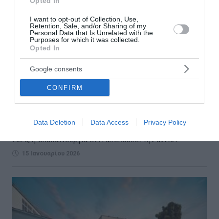
Opted In
I want to opt-out of Collection, Use,
Retention, Sale, and/or Sharing of my
Personal Data that Is Unrelated with the
Purposes for which it was collected.
Opted In
Mercedes-Benz :«Best Performer» στο Euro
Google consents
NCAP: η ολοκαίνουργια ηλεκτρική CLA είναι
το ασφαλέστερο αυτοκίνητο που δοκιμάστηκε
CONFIRM
το 2025
Ως το μοντέλο που κατέγραψε την κορυφαία συνολική
Data Deletion
Data Access
Privacy Policy
βαθμολογία ολόκληρου του κύκλου αξιολόγησης για το
2025, η ολοκαίνουργια CLA ακολουθεί την αντίστ...
15 Ιανουαρίου 2026