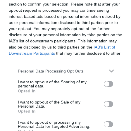
section to confirm your selection. Please note that after your
opt-out request is processed you may continue seeing
interest-based ads based on personal information utilized by
H ολοκαίνουρια Mercedes-Benz CLA ήρθε
us or personal information disclosed to third parties prior to
στην Ελλάδα. Εκθαμβωτική, αβίαστα κομψή,
your opt-out. You may separately opt-out of the further
απόλυτα διαισθητική και απίστευτα ευέλικτη.
disclosure of your personal information by third parties on the
IAB’s list of downstream participants. This information may
Η νέα CLA είναι η πιο αποδοτική, η πιο έξυπνη και
also be disclosed by us to third parties on the
IAB’s List of
διαισθητική Mercedes-Benz που έχει δημιουργηθεί ποτέ
Downstream Participants
that may further disclose it to other
και προσφέρει περισσότερα σε κάθε διάσταση: περ...
third parties.
20 Μαρτίου 2026
Please note that this website/app uses one or more Google
Personal Data Processing Opt Outs
services and may gather and store information including but
not limited to your visit or usage behaviour. You may click to
I want to opt-out of the Sharing of my
personal data.
grant or deny consent to Google and its third-party tags to
Opted In
use your data for below specified purposes in below Google
consent section.
I want to opt-out of the Sale of my
Personal Data.
Opted In
I want to opt-out of processing my
Personal Data for Targeted Advertising.