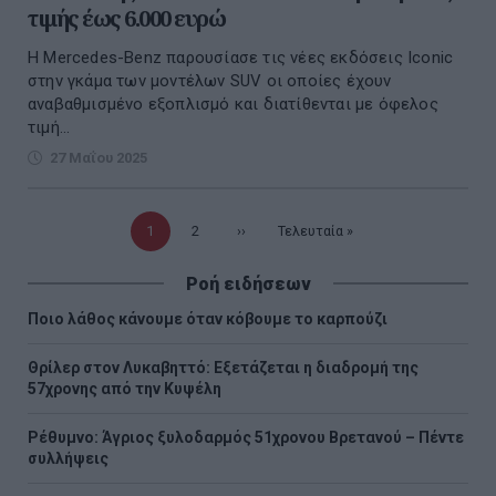
τιμής έως 6.000 ευρώ
Η Mercedes-Benz παρουσίασε τις νέες εκδόσεις Iconic
στην γκάμα των μοντέλων SUV οι οποίες έχουν
αναβαθμισμένο εξοπλισμό και διατίθενται με όφελος
τιμή...
27 Μαΐου 2025
Τρέχουσα
1
Σελίδα
2
Επόμενη
››
Τελευταία
Τελευταία »
σελίδα
σελίδα
σελίδα
Ροή ειδήσεων
Ποιο λάθος κάνουμε όταν κόβουμε το καρπούζι
Θρίλερ στον Λυκαβηττό: Εξετάζεται η διαδρομή της
57χρονης από την Κυψέλη
Ρέθυμνο: Άγριος ξυλοδαρμός 51χρονου Βρετανού – Πέντε
συλλήψεις