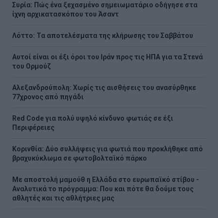
Συρία: Πώς ένα ξεχασμένο σημειωματάριο οδήγησε στα
ίχνη αρχικατασκόπου του Άσαντ
Λόττο: Τα αποτελέσματα της κλήρωσης του Σαββάτου
Αυτοί είναι οι έξι όροι του Ιράν προς τις ΗΠΑ για τα Στενά
του Ορμούζ
Αλεξανδρούπολη: Χωρίς τις αισθήσεις του ανασύρθηκε
77χρονος από πηγάδι
Red Code για πολύ υψηλό κίνδυνο φωτιάς σε έξι
Περιφέρειες
Κορινθία: Δύο συλλήψεις για φωτιά που προκλήθηκε από
βραχυκύκλωμα σε φωτοβολταϊκό πάρκο
Με αποστολή μαμούθ η Ελλάδα στο ευρωπαϊκό στίβου -
Αναλυτικά το πρόγραμμα: Που και πότε θα δούμε τους
αθλητές και τις αθλήτριες μας