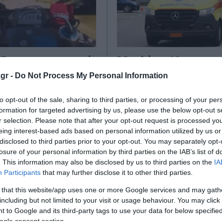
37χρονος με μηχανή
Μυτιλήνη: 16χρονος χ
 με 240 χλμ/ώρα –
δίπλωμα παρέσυρε με
gr -
Do Not Process My Personal Information
ήθηκε από βίντεο
μηχανή 63χρονη -
al media
Τραυματίστηκαν και ο
to opt-out of the sale, sharing to third parties, or processing of your per
formation for targeted advertising by us, please use the below opt-out s
 της Ειδικής Ομάδας
Ατύχημα σημειώθηκε το μεσημ
r selection. Please note that after your opt-out request is processed y
ληροφοριών και
Σαββάτου (18/4) στο λιμάνι τη
eing interest-based ads based on personal information utilized by us or
Δικτύων της Ο.Ε.Π.Τ.Α.
Μυτιλήνης, επί της οδού Κουν
disclosed to third parties prior to your opt-out. You may separately opt-
ν 37χρονο ημεδαπό, ο
Συγκεκριμένα μηχανή με οδηγό
losure of your personal information by third parties on the IAB’s list of
νιζόταν σε βίντεο...
16χρονο π...
. This information may also be disclosed by us to third parties on the
IA
Participants
that may further disclose it to other third parties.
2026
18 Απριλίου 2026
 that this website/app uses one or more Google services and may gath
including but not limited to your visit or usage behaviour. You may click 
 to Google and its third-party tags to use your data for below specifi
ogle consent section.