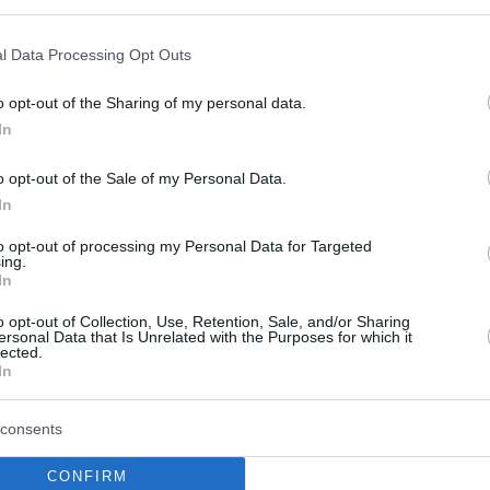
l Data Processing Opt Outs
o opt-out of the Sharing of my personal data.
In
o opt-out of the Sale of my Personal Data.
In
α: Φωτιά σε μηχανή
Βίντεο ντοκουμέντο α
to opt-out of processing my Personal Data for Targeted
ing.
ου (Photos)
φονικό τροχαίο με
In
αστυνομικό στο κέντρ
 προκάλεσε στους
o opt-out of Collection, Use, Retention, Sale, and/or Sharing
Αθήνας – Σοκαριστικ
ersonal Data that Is Unrelated with the Purposes for which it
εωφορείου πυρκαγιά που
lected.
 μηχανή του οχήματος που
μαρτυρία αυτόπτη μά
In
προγραμματισμένο
ια Πάτρα. Το λε...
Βίντεο ντοκουμέντο από το τ
consents
δυστύχημα με πρωταγωνιστή
ου 2026
αστυνομικό της Άμεσης Δράση
CONFIRM
θύμα έναν 63χρονο έξω από τ