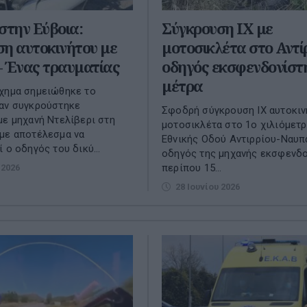
στην Εύβοια:
Σύγκρουση ΙΧ με
η αυτοκινήτου με
μοτοσικλέτα στο Αντίρ
– Ένας τραυματίας
οδηγός εκσφενδονίστ
μέτρα
χημα σημειώθηκε το
αν συγκρούστηκε
Σφοδρή σύγκρουση ΙΧ αυτοκιν
με μηχανή Ντελίβερι στη
μοτοσικλέτα στο 1ο χιλιόμετρ
με αποτέλεσμα να
Εθνικής Οδού Αντιρρίου-Ναυπ
 ο οδηγός του δικύ...
οδηγός της μηχανής εκσφενδ
περίπου 15...
 2026
28 Ιουνίου 2026