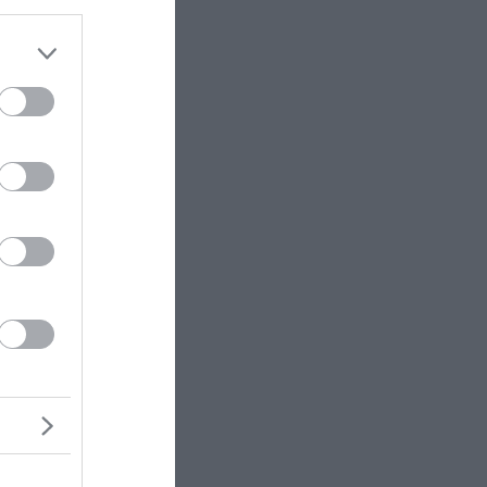
πό το
ο της
ή
ρτυρα
ροχαίο
ς και
η Βουλή