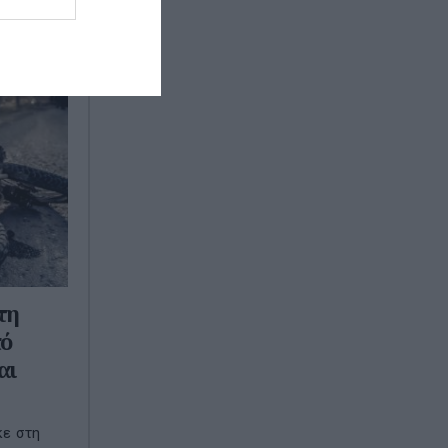
τη
πό
αι
κε στη