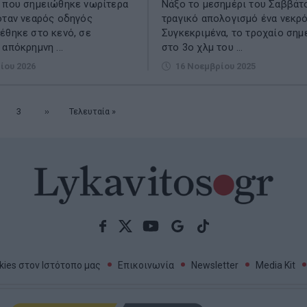
 που σημειώθηκε νωρίτερα
Νάξο το μεσημέρι του Σαββάτ
όταν νεαρός οδηγός
τραγικό απολογισμό ένα νεκρό
έθηκε στο κενό, σε
Συγκεκριμένα, το τροχαίο ση
απόκρημνη ...
στο 3ο χλμ του ...
ίου 2026
16 Νοεμβρίου 2025
λίδα
Σελίδα
3
Επόμενη
››
Τελευταία
Τελευταία »
σελίδα
σελίδα
ies στον Ιστότοπο μας
Επικοινωνία
Newsletter
Media Kit