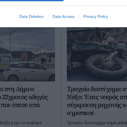
στο κέντρο της Αθήνας ...
15 Μαρτίου 2026
Data Deletion
Data Access
Privacy Policy
α στη Λήμνο:
Τροχαίο δυστύχημα σ
 22χρονος οδηγός
Νάξο: Ένας νεκρός α
που έπεσε από
σύγκρουση μηχανής κ
αγροτικού
άληξη είχε το σοβαρό
Τροχαίο δυστύχημα σημειώθη