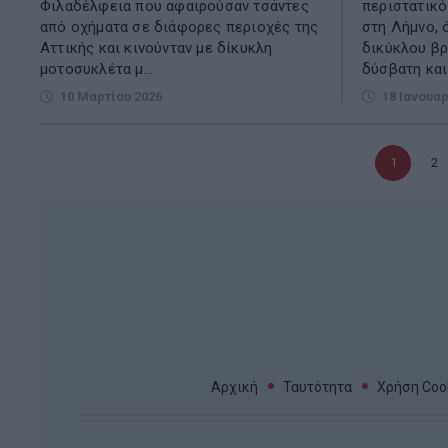
Φιλαδέλφεια που αφαιρούσαν τσάντες
περιστατικό
από οχήματα σε διάφορες περιοχές της
στη Λήμνο, 
Αττικής και κινούνταν με δίκυκλη
δικύκλου βρ
μοτοσυκλέτα μ...
δύσβατη και 
10 Μαρτίου 2026
18 Ιανουαρ
Τρέχουσα
1
Σε
2
σελίδα
Αρχική
Ταυτότητα
Χρήση Cook