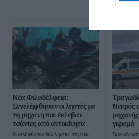
Νέα Φιλαδέλφεια:
Τραγωδί
Συνελήφθησαν οι ληστές με
Νεκρός ο
τη μηχανή που έκλεβαν
μηχανής 
τσάντες από αυτοκίνητα
γκρεμό
Συνελήφθησαν δύο ληστές στη Νέα
Τραγική κατ