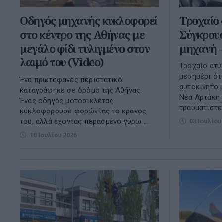
Οδηγός μηχανής κυκλοφορεί
Τροχαίο 
στο κέντρο της Αθήνας με
Σύγκρουσ
μεγάλο φίδι τυλιγμένο στον
μηχανή 
λαιμό του (Video)
Τροχαίο ατύ
μεσημέρι ότ
Ένα πρωτοφανές περιστατικό
αυτοκίνητο 
καταγράφηκε σε δρόμο της Αθήνας.
Νέα Αρτάκη 
Ένας οδηγός μοτοσικλέτας
τραυματιστεί
κυκλοφορούσε φορώντας το κράνος
του, αλλά έχοντας περασμένο γύρω ...
03 Ιουλίου
18 Ιουλίου 2026