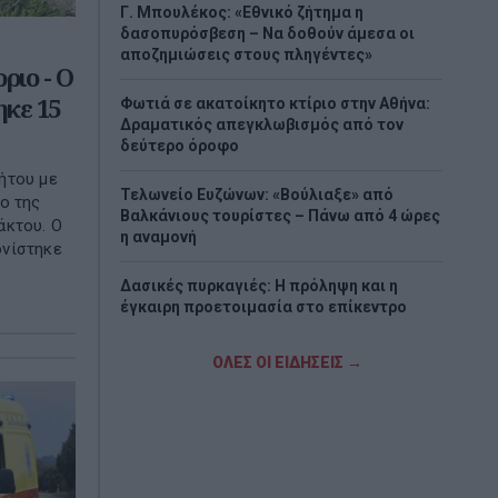
Γ. Μπουλέκος: «Εθνικό ζήτημα η
δασοπυρόσβεση – Να δοθούν άμεσα οι
αποζημιώσεις στους πληγέντες»
ριο - Ο
ηκε 15
Φωτιά σε ακατοίκητο κτίριο στην Αθήνα:
Δραματικός απεγκλωβισμός από τον
δεύτερο όροφο
ήτου με
Τελωνείο Ευζώνων: «Βούλιαξε» από
ο της
Βαλκάνιους τουρίστες – Πάνω από 4 ώρες
άκτου. Ο
η αναμονή
ονίστηκε
Δασικές πυρκαγιές: Η πρόληψη και η
έγκαιρη προετοιμασία στο επίκεντρο
Κατσαφάδος: Από 10 Αυγούστου οι
ΟΛΕΣ ΟΙ ΕΙΔΗΣΕΙΣ →
αιτήσεις αποζημίωσης για τους
πυρόπληκτους – Μέσα Σεπτεμβρίου τα
αντιπλημμυρικά
5G: Ξεπέρασαν τα 3 δισ. οι συνδρομές
παγκοσμίως – Η Ελλάδα περνά στην