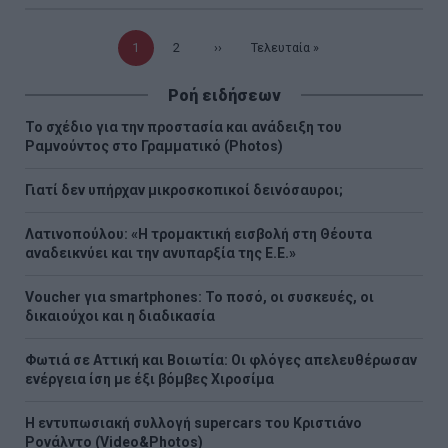
Τρέχουσα
1
Σελίδα
2
Επόμενη
››
Τελευταία
Τελευταία »
σελίδα
σελίδα
σελίδα
Ροή ειδήσεων
Το σχέδιο για την προστασία και ανάδειξη του
Ραμνούντος στο Γραμματικό (Photos)
Γιατί δεν υπήρχαν μικροσκοπικοί δεινόσαυροι;
Λατινοπούλου: «Η τρομακτική εισβολή στη Θέουτα
αναδεικνύει και την ανυπαρξία της Ε.Ε.»
Voucher για smartphones: Το ποσό, οι συσκευές, οι
δικαιούχοι και η διαδικασία
Φωτιά σε Αττική και Βοιωτία: Οι φλόγες απελευθέρωσαν
ενέργεια ίση με έξι βόμβες Χιροσίμα
H εντυπωσιακή συλλογή supercars του Κριστιάνο
Ρονάλντο (Video&Photos)