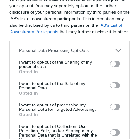
Λίνα Μενδώνη: Το μουσειακό τοπίο στην
your opt-out. You may separately opt-out of the further
πατρίδα μας αλλάζει ριζικά
disclosure of your personal information by third parties on the
IAB’s list of downstream participants. This information may
Με την ευκαιρία της του εορτασμού της διεθνούς ημέρας
also be disclosed by us to third parties on the
IAB’s List of
μουσείων, η υπουργός Πολιτισμού Λίνα Μενδώνη
Downstream Participants
that may further disclose it to other
δήλωσε: «Στον σύγχρονο κόσμο, τα Μουσεία επιτελ...
third parties.
18 Μαΐου 2025
Please note that this website/app uses one or more Google
Personal Data Processing Opt Outs
services and may gather and store information including but
not limited to your visit or usage behaviour. You may click to
I want to opt-out of the Sharing of my
personal data.
grant or deny consent to Google and its third-party tags to
Opted In
use your data for below specified purposes in below Google
consent section.
I want to opt-out of the Sale of my
Personal Data.
Opted In
I want to opt-out of processing my
Personal Data for Targeted Advertising.
Opted In
I want to opt-out of Collection, Use,
Retention, Sale, and/or Sharing of my
Personal Data that Is Unrelated with the