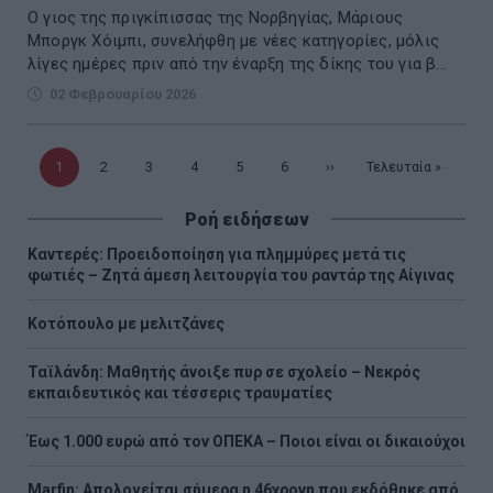
Ο γιος της πριγκίπισσας της Νορβηγίας, Μάριους
Μποργκ Χόιμπι, συνελήφθη με νέες κατηγορίες, μόλις
λίγες ημέρες πριν από την έναρξη της δίκης του για β...
02 Φεβρουαρίου 2026
Τρέχουσα
1
Σελίδα
2
Σελίδα
3
Σελίδα
4
Σελίδα
5
Σελίδα
6
Επόμενη
››
Τελευταία
Τελευταία »
σελίδα
σελίδα
σελίδα
Ροή ειδήσεων
Καντερές: Προειδοποίηση για πλημμύρες μετά τις
φωτιές – Ζητά άμεση λειτουργία του ραντάρ της Αίγινας
Κοτόπουλο με μελιτζάνες
Ταϊλάνδη: Μαθητής άνοιξε πυρ σε σχολείο – Νεκρός
εκπαιδευτικός και τέσσερις τραυματίες
Έως 1.000 ευρώ από τον ΟΠΕΚΑ – Ποιοι είναι οι δικαιούχοι
Marfin: Απολογείται σήμερα η 46χρονη που εκδόθηκε από