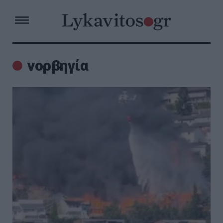
νορβηγία