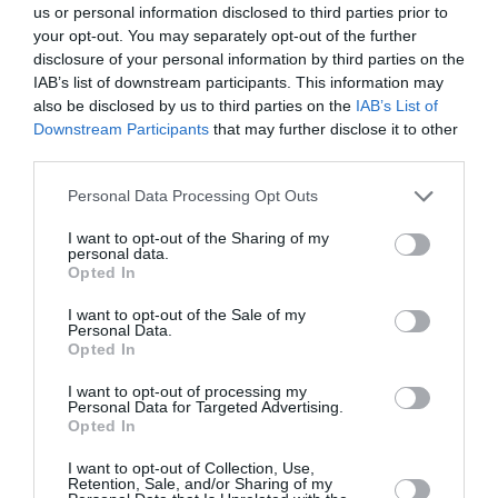
us or personal information disclosed to third parties prior to
your opt-out. You may separately opt-out of the further
Νορβηγία: Ισχυρή έκρηξη έξω από την
disclosure of your personal information by third parties on the
πρεσβεία των ΗΠΑ στο Όσλο
IAB’s list of downstream participants. This information may
also be disclosed by us to third parties on the
IAB’s List of
Ισχυρή έκρηξη σημειώθηκε τις πρώτες πρωινές ώρες
Downstream Participants
that may further disclose it to other
της Κυριακής έξω από την πρεσβεία των ΗΠΑ στο Όσλο,
third parties.
χωρίς να προκληθούν τραυματισμοί, όπως ανακοίνωσε...
08 Μαρτίου 2026
Please note that this website/app uses one or more Google
Personal Data Processing Opt Outs
services and may gather and store information including but
not limited to your visit or usage behaviour. You may click to
I want to opt-out of the Sharing of my
personal data.
grant or deny consent to Google and its third-party tags to
Opted In
use your data for below specified purposes in below Google
consent section.
I want to opt-out of the Sale of my
Personal Data.
Opted In
I want to opt-out of processing my
Personal Data for Targeted Advertising.
Opted In
I want to opt-out of Collection, Use,
Retention, Sale, and/or Sharing of my