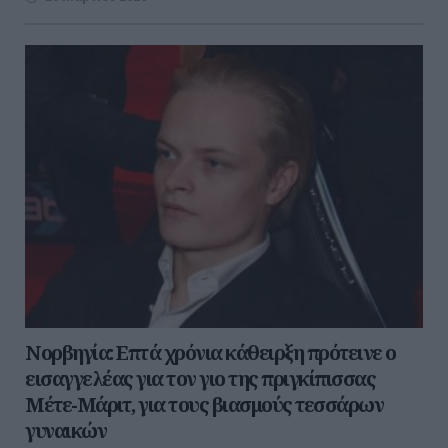
Νορβηγία: Επτά χρόνια κάθειρξη πρότεινε ο
εισαγγελέας για τον γιο της πριγκίπισσας
Μέτε-Μάριτ, για τους βιασμούς τεσσάρων
γυναικών