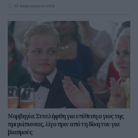
03 Φεβρουαρίου 2026
Νορβηγία: Συνελήφθη για επίθεση ο γιος της
πριγκίπισσας, λίγο πριν από τη δίκη του για
βιασμούς