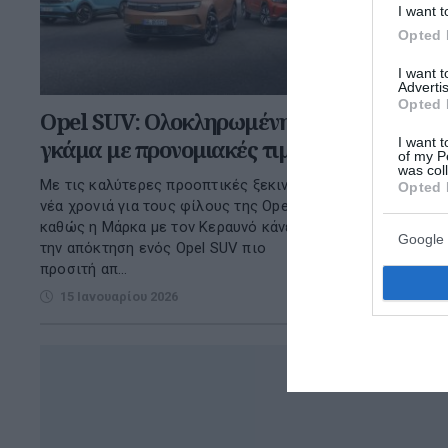
I want t
Opted 
I want 
Advertis
Opted 
Opel SUV: Ολοκληρωμένη
I want t
γκάμα με προνομιακές τιμές
of my P
was col
Με τις καλύτερες προοπτικές ξεκινά η
Opted 
νέα χρονιά για τους φίλους της Opel,
καθώς η Μάρκα με τον Κεραυνό κάνει
Google 
την απόκτηση ενός Opel SUV πιο
προσιτή απ...
15 Ιανουαρίου 2026