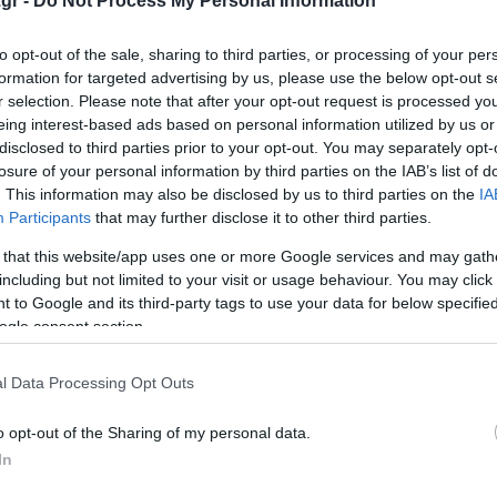
gr -
Do Not Process My Personal Information
 ξεκίνημα για την
Με αιχμή δόρατος το
to opt-out of the sale, sharing to third parties, or processing of your per
2026: Στη 2η θέση
Opel Frontera
formation for targeted advertising by us, please use the below opt-out s
άς επιβατικών
r selection. Please note that after your opt-out request is processed y
Σημαντική βελτίωση των εμπο
eing interest-based ads based on personal information utilized by us or
ων
αποτελεσμάτων της στην ελλη
disclosed to third parties prior to your opt-out. You may separately opt-
αγορά κατέγραψε η Opel το 20
losure of your personal information by third parties on the IAB’s list of
α θετικό πρόσημο ξεκίνησε
Συγκεκριμένα, η Μάρκα με τον
. This information may also be disclosed by us to third parties on the
IA
την Opel, η οποία κατέκτησε
σημείωσε αύξηση ...
Participants
that may further disclose it to other third parties.
στις ταξινομήσεις
27 Ιανουαρίου 2026
οχημάτων για τον
 that this website/app uses one or more Google services and may gath
τα...
including but not limited to your visit or usage behaviour. You may click 
 to Google and its third-party tags to use your data for below specifi
αρίου 2026
ogle consent section.
l Data Processing Opt Outs
o opt-out of the Sharing of my personal data.
In