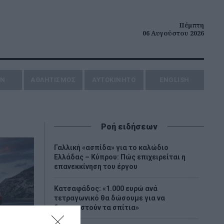
Πέμπτη
06 Αυγούστου 2026
ΗΝ
ΑΘΛΗΤΙΣΜΟΣ
AYTOKINHTO
ENGLISH
Ροή ειδήσεων
Γαλλική «ασπίδα» για το καλώδιο
Ελλάδας – Κύπρου: Πώς επιχειρείται η
επανεκκίνηση του έργου
Κατσαφάδος: «1.000 ευρώ ανά
τετραγωνικό θα δώσουμε για να
ξαναχτιστούν τα σπίτια»