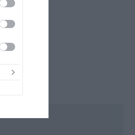
Σάκκαρη στο Τορόντο – Πρόκριση στους
«32»
Τραμπ: «Δεν θέλω να σκοτώνονται
άνθρωποι» – Νέο μήνυμα για το Ιράν