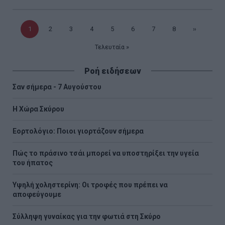
Τρέχουσα
1
Σελίδα
2
Σελίδα
3
Σελίδα
4
Σελίδα
5
Σελίδα
6
Σελίδα
7
Σελίδα
8
Επόμενη
››
σελίδα
Τελευταία
Τελευταία »
σελίδα
σελίδα
Ροή ειδήσεων
Σαν σήμερα - 7 Αυγούστου
Η Χώρα Σκύρου
Εορτολόγιο: Ποιοι γιορτάζουν σήμερα
Πώς το πράσινο τσάι μπορεί να υποστηρίξει την υγεία
του ήπατος
Υψηλή χοληστερίνη: Οι τροφές που πρέπει να
αποφεύγουμε
Σύλληψη γυναίκας για την φωτιά στη Σκύρο