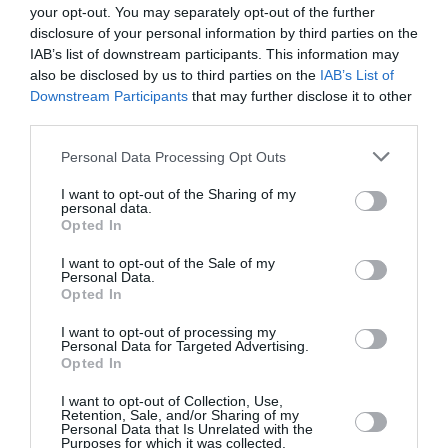
your opt-out. You may separately opt-out of the further
Το Πακιστάν συνεχίζει τις προσπάθειες
disclosure of your personal information by third parties on the
διαμεσολάβησης μεταξύ των Ηνωμένων Πολιτειών και
IAB’s list of downstream participants. This information may
του Ιράν, ανέφερε ο Πρωθυπουργός της χώρας, Σεχμπάζ
also be disclosed by us to third parties on the
IAB’s List of
Σαρίφ. Το Π...
Downstream Participants
that may further disclose it to other
third parties.
29 Απριλίου 2026
Please note that this website/app uses one or more Google
Personal Data Processing Opt Outs
services and may gather and store information including but
not limited to your visit or usage behaviour. You may click to
I want to opt-out of the Sharing of my
personal data.
grant or deny consent to Google and its third-party tags to
Opted In
use your data for below specified purposes in below Google
consent section.
I want to opt-out of the Sale of my
Personal Data.
Opted In
I want to opt-out of processing my
Personal Data for Targeted Advertising.
Opted In
I want to opt-out of Collection, Use,
Retention, Sale, and/or Sharing of my
Personal Data that Is Unrelated with the
Purposes for which it was collected.