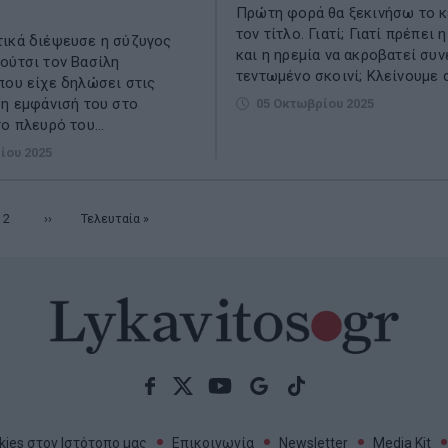
Πρώτη φορά θα ξεκινήσω το κ
τον τίτλο. Γιατί; Γιατί πρέπει 
ικά διέψευσε η σύζυγος
και η ηρεμία να ακροβατεί συ
ούτσι τον Βασίλη
τεντωμένο σκοινί; Κλείνουμε σ
που είχε δηλώσει στις
 η εμφάνισή του στο
05 Οκτωβρίου 2025
ο πλευρό του...
ίου 2025
υσα
Σελίδα
2
Επόμενη
››
Τελευταία
Τελευταία »
σελίδα
σελίδα
ies στον Ιστότοπο μας
Επικοινωνία
Newsletter
Media Kit