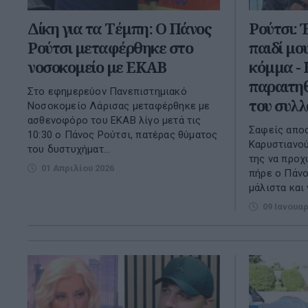
Δίκη για τα Τέμπη: Ο Πάνος
Ρούτσι: 
Ρούτσι μεταφέρθηκε στο
παιδί μου
νοσοκομείο με ΕΚΑΒ
κόμμα - 
παραιτηθ
Στο εφημερεύον Πανεπιστημιακό
του συλλ
Νοσοκομείο Λάρισας μεταφέρθηκε με
ασθενοφόρο του ΕΚΑΒ λίγο μετά τις
Σαφείς αποσ
10:30 ο Πάνος Ρούτσι, πατέρας θύματος
Καρυστιανού
του δυστυχήματ...
της να προχ
01 Απριλίου 2026
πήρε ο Πάνο
μάλιστα και ν
09 Ιανουαρ