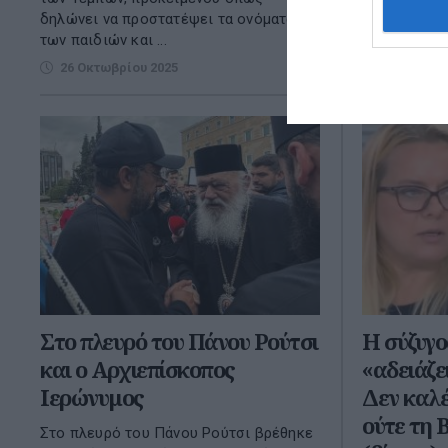
15 Οκτωβρ
δηλώνει να προστατέψει τα ονόματα
των παιδιών και ...
26 Οκτωβρίου 2025
Στο πλευρό του Πάνου Ρούτσι
Η σύζυγο
και ο Αρχιεπίσκοπος
«αδειάζε
Ιερώνυμος
Δεν καλέ
ούτε τη 
Στο πλευρό του Πάνου Ρούτσι βρέθηκε