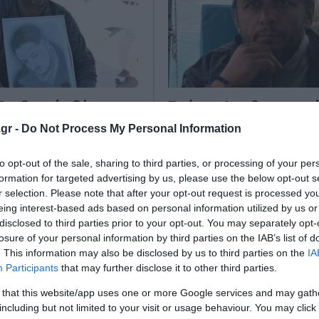
Προθεσμία δέκα
Ρούτσι: Δεν θα υποστ
πό την Εισαγγελία
κίνημα της Καρυστιαν
gr -
Do Not Process My Personal Information
ια να ορίσει τις
ήταν καταστροφικό
ς στη σορό του γιου
to opt-out of the sale, sharing to third parties, or processing of your per
Αρνητικός φάνηκε να είναι ο 
formation for targeted advertising by us, please use the below opt-out s
Ρούτσι στο ενδεχόμενο δημιο
r selection. Please note that after your opt-out request is processed y
ενός κόμματος από την Μαρία
eing interest-based ads based on personal information utilized by us or
με δεκαήμερη προθεσμία,
Καρυστιανού, σημειώνοντας ότ
disclosed to third parties prior to your opt-out. You may separately opt-
λθει και να καταθέσει για
τέτοιο θα «είναι κα...
losure of your personal information by third parties on the IAB’s list of
ν εξετάσεων που επιθυμεί
06 Νοεμβρίου 2025
. This information may also be disclosed by us to third parties on the
IA
υ γιου του απέστειλε στον
Participants
that may further disclose it to other third parties.
ίου 2025
 that this website/app uses one or more Google services and may gath
including but not limited to your visit or usage behaviour. You may click 