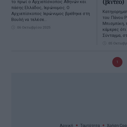
(βίντεο)
το πρωί ο Αρχιεπίσκοπος Αθηνών και
πάσης Ελλάδος, Ιερώνυμος. Ο
Κατηγορηματ
Αρχιεπίσκοπος Ιερώνυμος βρέθηκε στη
του Πάνου Ρ
Βουλή να τελέσε...
Μπισμπίκη, 
06 Οκτωβρίου 2025
κάμερες ότι
Σύνταγμα, στ
05 Οκτωβρ
Τρέχο
1
σελίδα
Αρχική
Ταυτότητα
Χρήση Cook