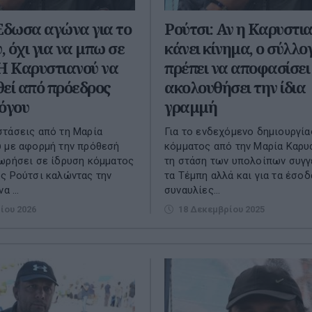
Έδωσα αγώνα για το
Ρούτσι: Αν η Καρυστι
, όχι για να μπω σε
κάνει κίνημα, ο σύλλο
Η Καρυστιανού να
πρέπει να αποφασίσει
εί από πρόεδρος
ακολουθήσει την ίδια
όγου
γραμμή
τάσεις από τη Μαρία
Για το ενδεχόμενο δημιουργία
 με αφορμή την πρόθεσή
κόμματος από την Μαρία Καρυ
ωρήσει σε ίδρυση κόμματος
τη στάση των υπολοίπων συγ
ς Ρούτσι καλώντας την
τα Τέμπη αλλά και για τα έσοδ
α ...
συναυλίες...
ίου 2026
18 Δεκεμβρίου 2025