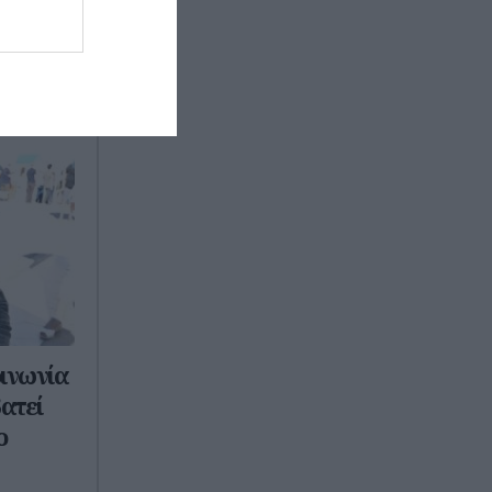
οινωνία
ατεί
ο