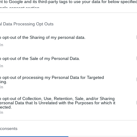
 to Google and its third-party tags to use your data for below specifi
ogle consent section.
l Data Processing Opt Outs
o opt-out of the Sharing of my personal data.
In
o opt-out of the Sale of my Personal Data.
In
γγελισμό ο Πάνος
Πάνος Ρούτσι: “Έδωσ
to opt-out of processing my Personal Data for Targeted
ing.
ε υπέρταση και τάση
υπόσχεση στο παιδί μ
In
ας
τους βάλω όλους φυλ
o opt-out of Collection, Use, Retention, Sale, and/or Sharing
ersonal Data that Is Unrelated with the Purposes for which it
λισμό μεταφέρθηκε αργά το
Λίγα 24ωρα μετά την ολοκλήρ
lected.
In
ρίτης ο Πάνος Ρούτσι. Ο
πολυήμερης απεργίας πείνας,
 22χρονου Ντένις που
Ρούτσι μίλησε στην Αναστασία
στο δυστύχημα των Τεμπών
και στην κάμερα της εκπομπής
consents
«Εξελίξεις Τώ...