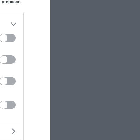
ed purposes
α
ου να
ακή”
ωση της
 ο Πάνος
 Γιάμαλη