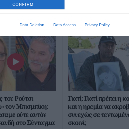
ίου 2025
12 Οκτωβρίου 2025
CONFIRM
Data Deletion
Data Access
Privacy Policy
ς του Ρούτσι
Γιατί; Γιατί πρέπει η κ
ι» τον Μπισμπίκη:
και η ηρεμία να ακροβ
σαμε ούτε αυτόν
συνεχώς σε τεντωμέν
Βανδή στο Σύνταγμα
σκοινί;