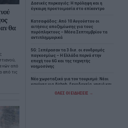
Δασικές πυρκαγιές: Η πρόληψη και η
έγκαιρη προετοιμασία στο επίκεντρο
ανού
γος
Κατσαφάδος: Από 10 Αυγούστου οι
 αν θα
αιτήσεις αποζημίωσης για τους
πυρόπληκτους – Μέσα Σεπτεμβρίου τα
αντιπλημμυρικά
5G: Ξεπέρασαν τα 3 δισ. οι συνδρομές
ς
παγκοσμίως – Η Ελλάδα περνά στην
στιανού,
εποχή του 6G και της τεχνητής
γενών από
νοημοσύνης
α από τις
Νέο χωροταξικό για τον τουρισμό: Νέοι
κανόνες για Airbnb, ξενοδοχεία, νησιά και
περιοχές Natura
ΟΛΕΣ ΟΙ ΕΙΔΗΣΕΙΣ →
«Τουρισμός για Όλους 2026-2027»:
Συνεχίζονται οι αιτήσεις – Ποιοι
υποβάλλουν σήμερα
Πόρτο Γερμενό: Σε εξέλιξη οι εργασίες