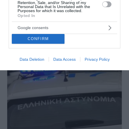
Retention, Sale, and/or Sharing of my
Personal Data that Is Unrelated with the
Πειραιάς: Συνελήφθη 21χρονος με πάνω από
Purposes for which it was collected.
10 κιλά κάνναβης πριν ταξιδέψει για Κω
Opted In
Στη σύλληψη ενός 21χρονου προχώρησαν στελέχη του
Google consents
Λιμενικού στον λιμένα Πειραιά, στο πλαίσιο ελέγχων για
την αποτροπή διακίνησης ναρκωτικών μέσω των λι...
CONFIRM
04 Ιουλίου 2026
Data Deletion
Data Access
Privacy Policy