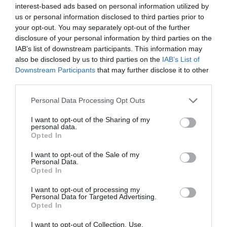
interest-based ads based on personal information utilized by
Τροχαίο ατύχημα σημειώθηκε το απόγευμα του
us or personal information disclosed to third parties prior to
Σαββάτου στον Πειραιά με δύο τραυματίες.
your opt-out. You may separately opt-out of the further
Συγκεκριμένα δύο ΙΧ και ένα αστικό λεωφορείο
disclosure of your personal information by third parties on the
συγκρούστηκαν στην...
IAB’s list of downstream participants. This information may
also be disclosed by us to third parties on the
IAB’s List of
11 Ιουλίου 2026
Downstream Participants
that may further disclose it to other
third parties.
Please note that this website/app uses one or more Google
Personal Data Processing Opt Outs
services and may gather and store information including but
not limited to your visit or usage behaviour. You may click to
I want to opt-out of the Sharing of my
personal data.
grant or deny consent to Google and its third-party tags to
Opted In
use your data for below specified purposes in below Google
consent section.
I want to opt-out of the Sale of my
Personal Data.
Opted In
I want to opt-out of processing my
Personal Data for Targeted Advertising.
Opted In
I want to opt-out of Collection, Use,