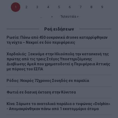
Τρέχουσα
1
Σελίδα
2
Σελίδα
3
Σελίδα
4
Σελίδα
5
Σελίδα
6
Σελίδα
7
Σελίδα
8
Σελίδα
9
σελίδα
…
Επόμενη
››
Τελευταία
Τελευταία »
σελίδα
σελίδα
Ροή ειδήσεων
Ρωσία: Πάνω από 450 ουκρανικά drones καταρρίφθηκαν
τη νύχτα – Νεκροί σε δύο περιφέρειες
Χαρδαλιάς: Ξεκινάμε στην Ηλιούπολη την κατασκευή της
πρώτης από τις τρεις Στέγες Υποστηριζόμενης
Διαβίωσης ΑμεΑ που χρηματοδοτεί η Περιφέρεια Αττικής
με πόρους του ΕΣΠΑ
Ρόδος: Νεκρός 72χρονος Σουηδός σε παραλία
Φωτιά σε δασική έκταση στην Κόνιτσα
Κίνα: Σάρωσε τα ανατολικά παράλια ο τυφώνας «Dolphin»
- Απομακρύνθηκαν πάνω από 1 εκατομμύριο άτομα