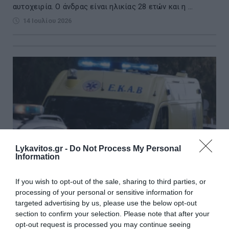
αυτοχειρία. Ο άνδρας είναι ηλικίας 28 ετών και η ...
14 Ιουλίου 2026
Lykavitos.gr -
Do Not Process My Personal
Information
If you wish to opt-out of the sale, sharing to third parties, or
processing of your personal or sensitive information for
targeted advertising by us, please use the below opt-out
Τροχαίο με την εμπλοκή λεωφορείου και δύο
section to confirm your selection. Please note that after your
opt-out request is processed you may continue seeing
ΙΧ στον Πειραιά – Δύο τραυματίες