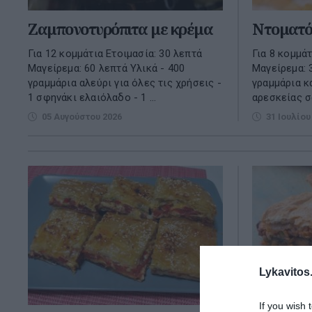
Ζαμπονοτυρόπιτα με κρέμα
Ντοματό
Για 12 κομμάτια Ετοιμασία: 30 λεπτά
Για 8 κομμάτ
Μαγείρεμα: 60 λεπτά Υλικά - 400
Μαγείρεμα: 
γραμμάρια αλεύρι για όλες τις χρήσεις -
γραμμάρια κ
1 σφηνάκι ελαιόλαδο - 1 ...
αρεσκείας σα
05 Αυγούστου 2026
31 Ιουλίου
Lykavitos.
If you wish 