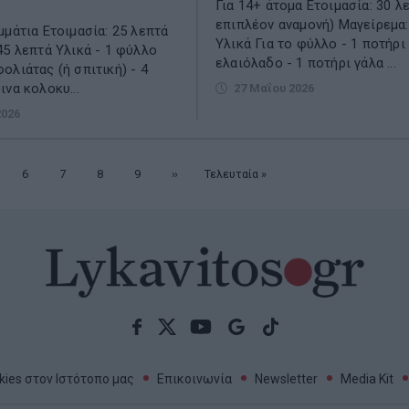
Για 14+ άτομα Ετοιμασία: 30 λ
επιπλέον αναμονή) Μαγείρεμα:
μμάτια Ετοιμασία: 25 λεπτά
Υλικά Για το φύλλο - 1 ποτήρι
45 λεπτά Υλικά - 1 φύλλο
ελαιόλαδο - 1 ποτήρι γάλα ...
ολιάτας (ή σπιτική) - 4
ινα κολοκυ...
27 Μαΐου 2026
2026
λίδα
Σελίδα
6
Σελίδα
7
Σελίδα
8
Σελίδα
9
Επόμενη
››
Τελευταία
Τελευταία »
σελίδα
σελίδα
ies στον Ιστότοπο μας
Επικοινωνία
Newsletter
Media Kit