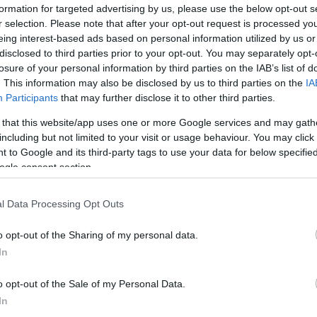
πιτα
Μελιτζανόπιτα χωριάτ
formation for targeted advertising by us, please use the below opt-out s
r selection. Please note that after your opt-out request is processed y
μα Ετοιμασία: 20 λεπτά
Για 16 άτομα Ετοιμασία: 30 λε
eing interest-based ads based on personal information utilized by us or
100 λεπτά Υλικά - 1 χταπόδι
Μαγείρεμα: 60 λεπτά Υλικά - 1
disclosed to third parties prior to your opt-out. You may separately opt-
λό) - 1 ποτήρι λευκό ξηρό
χωριάτικα φύλλα της αγοράς -
losure of your personal information by third parties on the IAB’s list of
έσκες ντο...
μελιτζάνες φλάσκες - 4-5 ξερά
. This information may also be disclosed by us to third parties on the
IA
Participants
that may further disclose it to other third parties.
 2026
16 Ιουλίου 2026
 that this website/app uses one or more Google services and may gath
including but not limited to your visit or usage behaviour. You may click 
 to Google and its third-party tags to use your data for below specifi
ogle consent section.
l Data Processing Opt Outs
o opt-out of the Sharing of my personal data.
In
o opt-out of the Sale of my Personal Data.
In
πιτα
Κοτόπιτα με μανιτάρι