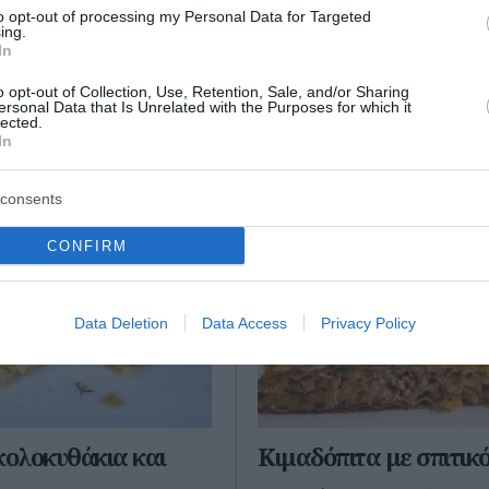
σφολιάτα
to opt-out of processing my Personal Data for Targeted
μάτια Ετοιμασία: 10 λεπτά
ing.
60 λεπτά Υλικά - 2 φύλλα
In
Για πυρέξ 20x10 εκατοστών Ετ
6 ντοματάκια πομοντόρο - 2
20 λεπτά Μαγείρεμα: 70 λεπτά 
o opt-out of Collection, Use, Retention, Sale, and/or Sharing
ια (ψιλοκ...
κουταλάκια σούπας ελαιόλαδο
ersonal Data that Is Unrelated with the Purposes for which it
lected.
κομμάτια από στήθος κοτόπ...
 2026
In
09 Ιουνίου 2026
consents
CONFIRM
Data Deletion
Data Access
Privacy Policy
κολοκυθάκια και
Κιμαδόπιτα με σπιτικ