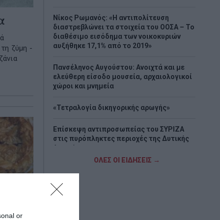
α
Νίκος Ρωμανός: «Η αντιπολίτευση
διαστρεβλώνει τα στοιχεία του ΟΟΣΑ – Το
διαθέσιμο εισόδημα των νοικοκυριών
τά
αυξήθηκε 17,1% από το 2019»
 τη ζύμη -
ζάνια
Πανσέληνος Αυγούστου: Ανοιχτά και με
ελεύθερη είσοδο μουσεία, αρχαιολογικοί
χώροι και μνημεία
«Τετραλογία δικηγορικής αρωγής»
Επίσκεψη αντιπροσωπείας του ΣΥΡΙΖΑ
στις πυρόπληκτες περιοχές της Δυτικής
Αττικής
ΟΛΕΣ ΟΙ ΕΙΔΗΣΕΙΣ →
Χαλκίδα: Ανασύρθηκε χωρίς τις αισθήσεις
του άνδρας από την θάλασσα
Στρατηγική επένδυση του EFA GROUP στη
Fractal για την ανάπτυξη προηγμένων
sonal or
αμυντικών τεχνολογιών σε Ελλάδα και