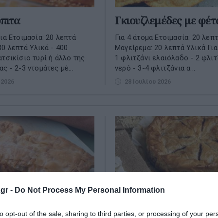
πιτα
Γκιουζλεμέδες με φέτ
ια Ετοιμασία: 20 λεπτά
Για 4 άτομα Ετοιμασία: 20 λεπ
30 λεπτά Υλικά - 400
Μαγείρεμα: 20 λεπτά Υλικά Για
ατσικίσιο τυρί ή άλλο της
1 φλιτζάνι ελαιόλαδο - 2 φλιτ
ς - 2-3 ντομάτες μέ...
νερό - 3-4 φλιτζάνια α...
 2026
28 Ιουλίου 2026
gr -
Do Not Process My Personal Information
to opt-out of the sale, sharing to third parties, or processing of your per