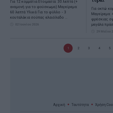
Για 12 κομμάτια Ετοιμασία: 30 λεπτά (+
αναμονή για το φούσκωμα) Μαγείρεμα:
Για οκτώ κο
60 λεπτά Υλικά Για το φύλλο - 3
Μαγείρεμα: 
κουταλάκια σούπας ελαιόλαδο ...
φρέσκιας σφ
μεγάλα πράσ
02 Ιουνίου 2026
29 Μαΐου 
Τρέχουσα
1
Σελίδα
2
Σελίδα
3
Σελίδα
4
Σε
5
σελίδα
Αρχική
Ταυτότητα
Χρήση Cook