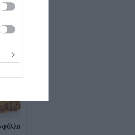
οιμασία:
Υλικά - 2
 - 7-8
ό φύλλο