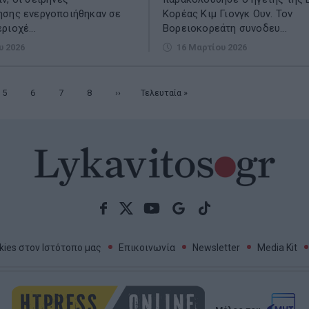
ησης ενεργοποιήθηκαν σε
Κορέας Κιμ Γιονγκ Ουν. Τον
ριοχέ...
Βορειοκορεάτη συνοδευ...
υ 2026
16 Μαρτίου 2026
Σελίδα
5
Σελίδα
6
Σελίδα
7
Σελίδα
8
Επόμενη
››
Τελευταία
Τελευταία »
σελίδα
σελίδα
ies στον Ιστότοπο μας
Επικοινωνία
Newsletter
Media Kit