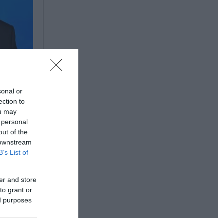
υμε
 που
sonal or
να
ection to
ou may
 personal
ικά
out of the
τύξει η
 downstream
 Πούτιν.
B’s List of
σε ότι η
er and store
to grant or
ed purposes