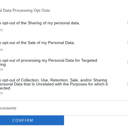
l Data Processing Opt Outs
o opt-out of the Sharing of my personal data.
In
o opt-out of the Sale of my Personal Data.
In
to opt-out of processing my Personal Data for Targeted
ing.
In
επιβεβαιώνουν την
Ανησυχία για την εμβ
φή μόνο του ενός
των ιρανικών πυραύλω
o opt-out of Collection, Use, Retention, Sale, and/or Sharing
ersonal Data that Is Unrelated with the Purposes for which it
ου πυραυλικού
Ξεπερνούν τα 4.000
lected.
In
ίου του Ιράν
χιλιόμετρα
οφή περίπου του ενός
Στο στόχαστρο ιρανικής πυρα
consents
εκτεταμένου πυραυλικού
επίθεσης βρέθηκε η
 του Ιράν μπορούν να
αμερικανοβρετανική στρατιωτ
CONFIRM
υν με βεβαιότητα οι
στο Ντιέγκο Γκαρσία, στον Ινδ