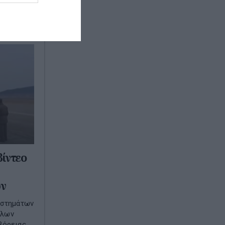
..
βίντεο
ν
υστημάτων
ύλων
Βόρειας