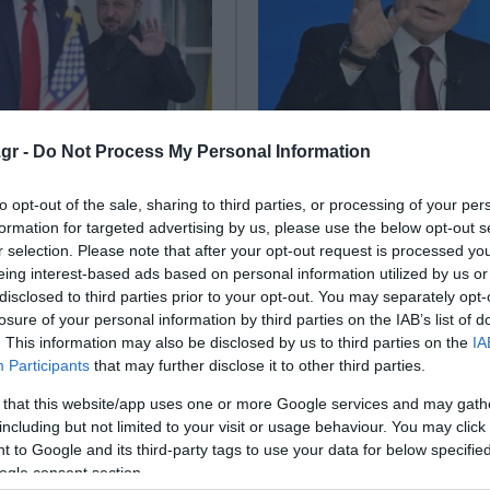
gr -
Do Not Process My Personal Information
 Ζελένσκι σε Τραμπ
Πούτιν: Θα αναπτύξο
έλλειψη πυραύλων
πυραυλικά συστήματα
to opt-out of the sale, sharing to third parties, or processing of your per
κρανία
κανείς δεν θα μπορεί 
formation for targeted advertising by us, please use the below opt-out s
αποκρούσει
r selection. Please note that after your opt-out request is processed y
επιστολή προς τον Πρόεδρο
eing interest-based ads based on personal information utilized by us or
όναλντ Τραμπ, απέστειλε ο
Σε νέα αναφορά για τα πυραυλ
disclosed to third parties prior to your opt-out. You may separately opt-
ς Ουκρανίας, Βολοντίμιρ
συστήματα που μπορεί να αναπ
losure of your personal information by third parties on the IAB’s list of
Ο Ουκρανός Πρόεδρος
Ρωσία προχώρησε ο Βλαντίμιρ
. This information may also be disclosed by us to third parties on the
IA
..
Ο Πρόεδρος της Ρωσίας δήλω
Participants
that may further disclose it to other third parties.
Μόσχα θα συ...
2026
 that this website/app uses one or more Google services and may gath
13 Μαΐου 2026
including but not limited to your visit or usage behaviour. You may click 
 to Google and its third-party tags to use your data for below specifi
ogle consent section.