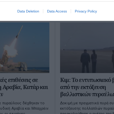
ιτείες. ...
Ωκεανό. Κανένας από τους πυρ.
υ 2026
21 Μαρτίου 2026
Data Deletion
Data Access
Privacy Policy
ές επιθέσεις σε
Κιμ: Το εντυπωσιακό 
 Αραβία, Κατάρ και
από την εκτόξευση
ν
βαλλιστικών πυραύλω
ε πυραύλους δέχθηκαν το
Δοκιμή με πραγματικά πυρά σ
ουδική Αραβία και Μπαχρέιν.
εκτόξευσης πολλαπλών πυρα
ν, οι σειρήνες
παρακολούθησε ο ηγέτης της 