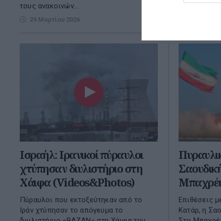
τους ανακοινών...
Ηνωμένες Πολ
29 Μαρτίου 2026
27 Μαρτίο
Ισραήλ: Ιρανικοί πύραυλοι
Πυραυλικ
χτύπησαν διυλιστήριο στη
Σαουδική
Χάιφα (Videos&Photos)
Μπαχρέι
Πύραυλοι που εκτοξεύτηκαν από το
Επιθέσεις μ
Ιράν χτύπησαν το απόγευμα το
Κατάρ, η Σα
διυλιστήριο «BAZAN» στη Χάιφα του
Στο Μπαχρέι