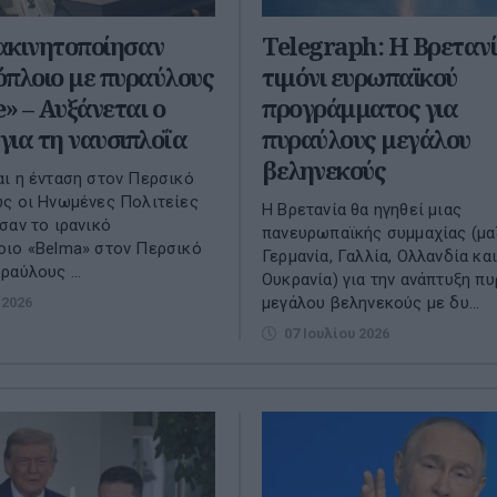
ακινητοποίησαν
Telegraph: Η Βρετανί
πλοιο με πυραύλους
τιμόνι ευρωπαϊκού
e» – Αυξάνεται ο
προγράμματος για
 για τη ναυσιπλοΐα
πυραύλους μεγάλου
βεληνεκούς
ι η ένταση στον Περσικό
ς οι Ηνωμένες Πολιτείες
Η Βρετανία θα ηγηθεί μιας
σαν το ιρανικό
πανευρωπαϊκής συμμαχίας (μα
οιο «Belma» στον Περσικό
Γερμανία, Γαλλία, Ολλανδία και
ραύλους ...
Ουκρανία) για την ανάπτυξη π
μεγάλου βεληνεκούς με δυ...
 2026
07 Ιουλίου 2026