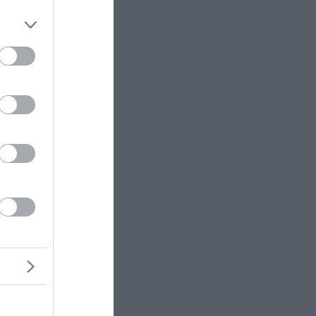
έλεια
ν –
υλικής
ική βάση
ικό