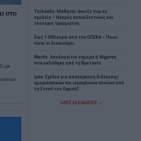
α στο
Ταϊλάνδη: Μαθητής άνοιξε πυρ σε
σχολείο – Νεκρός εκπαιδευτικός και
τέσσερις τραυματίες
Έως 1.000 ευρώ από τον ΟΠΕΚΑ – Ποιοι
είναι οι δικαιούχοι
Marfin: Απολογείται σήμερα η 46χρονη
που εκδόθηκε από τη Βρετανία
ζί με
Ιράν: Σχέδιο για απαγόρευση διέλευσης
υραύλων
αμερικανικών και ισραηλινών πλοίων από
τα Στενά του Ορμούζ
Σαν σήμερα - 7 Αυγούστου
ΟΛΕΣ ΟΙ ΕΙΔΗΣΕΙΣ →
Η Χώρα Σκύρου
Εορτολόγιο: Ποιοι γιορτάζουν σήμερα