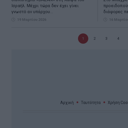
Ισραήλ. Μέχρι τώρα δεν έχει γίνει
προειδοποί
γνωστό αν υπάρχου...
διάφορες πε
19 Μαρτίου 2026
16 Μαρτίο
Τρέχουσα
1
Σελίδα
2
Σελίδα
3
Σελίδα
4
σελίδα
Αρχική
Ταυτότητα
Χρήση Cook