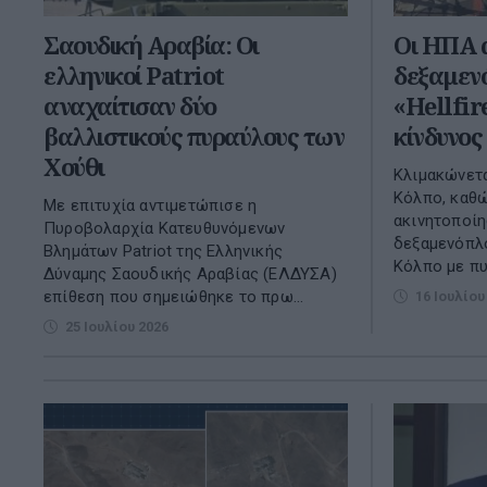
Σαουδική Αραβία: Οι
Οι ΗΠΑ 
ελληνικοί Patriot
δεξαμενό
αναχαίτισαν δύο
«Hellfir
βαλλιστικούς πυραύλους των
κίνδυνος
Χούθι
Κλιμακώνετα
Κόλπο, καθώ
Με επιτυχία αντιμετώπισε η
ακινητοποίη
Πυροβολαρχία Κατευθυνόμενων
δεξαμενόπλ
Βλημάτων Patriot της Ελληνικής
Κόλπο με πυ
Δύναμης Σαουδικής Αραβίας (ΕΛΔΥΣΑ)
επίθεση που σημειώθηκε το πρω...
16 Ιουλίου
25 Ιουλίου 2026