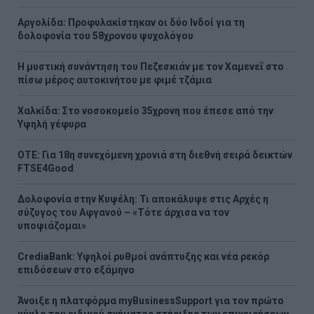
Αργολίδα: Προφυλακίστηκαν οι δύο Ινδοί για τη
δολοφονία του 58χρονου ψυχολόγου
Η μυστική συνάντηση του Πεζεσκιάν με τον Χαμενεΐ στο
πίσω μέρος αυτοκινήτου με φιμέ τζάμια
Χαλκίδα: Στο νοσοκομείο 35χρονη που έπεσε από την
Υψηλή γέφυρα
ΟΤΕ: Για 18η συνεχόμενη χρονιά στη διεθνή σειρά δεικτών
FTSE4Good
Δολοφονία στην Κυψέλη: Τι αποκάλυψε στις Αρχές η
σύζυγος του Αφγανού – «Τότε άρχισα να τον
υποψιάζομαι»
CrediaBank: Υψηλοί ρυθμοί ανάπτυξης και νέα ρεκόρ
επιδόσεων στο εξάμηνο
Άνοιξε η πλατφόρμα myBusinessSupport για τον πρώτο