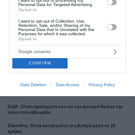
I want to opt-out of processing my
Personal Data for Targeted Advertising.
Opted In
I want to opt-out of Collection, Use,
Retention, Sale, and/or Sharing of my
Σαν σήμερα - 19 Απριλίου
Personal Data that Is Unrelated with the
Purposes for which it was collected.
Opted In
Γεγονότα 531 – Μάχη του Καλλίνικου: Ο Βυζαντινός
στρατός υπό τις οδηγίες του Βελισαρίου ηττάται από
Google consents
τους Πέρσες στη βόρεια Συρία 1770 – Ο πλοίαρ...
19 Απριλίου 2022
CONFIRM
Ροή ειδήσεων
Data Deletion
Data Access
Privacy Policy
Ολοκληρώθηκαν 325 αυτοψίες στις πυρόπληκτες
περιοχές – «Κόκκινα» 118 κτίρια
ΕΟΔΥ: 23 νέα κρούσματα του ιού του Δυτικού Νείλου την
τελευταία εβδομάδα
Ζάκυνθος: Οκτώ καταγγελίες για βιασμό μέσα σε 20
ημέρες