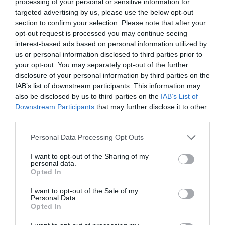
processing of your personal or sensitive information for
targeted advertising by us, please use the below opt-out
section to confirm your selection. Please note that after your
Σαν σήμερα - 19 Απριλίου
opt-out request is processed you may continue seeing
interest-based ads based on personal information utilized by
Γεγονότα 531 – Μάχη του Καλλίνικου: Ο Βυζαντινός
us or personal information disclosed to third parties prior to
στρατός υπό τις οδηγίες του Βελισαρίου ηττάται από
your opt-out. You may separately opt-out of the further
τους Πέρσες στη βόρεια Συρία 1770 – Ο πλοίαρ...
disclosure of your personal information by third parties on the
19 Απριλίου 2024
IAB’s list of downstream participants. This information may
also be disclosed by us to third parties on the
IAB’s List of
Downstream Participants
that may further disclose it to other
third parties.
Please note that this website/app uses one or more Google
Personal Data Processing Opt Outs
services and may gather and store information including but
not limited to your visit or usage behaviour. You may click to
I want to opt-out of the Sharing of my
personal data.
grant or deny consent to Google and its third-party tags to
Opted In
use your data for below specified purposes in below Google
consent section.
I want to opt-out of the Sale of my
Personal Data.
Opted In