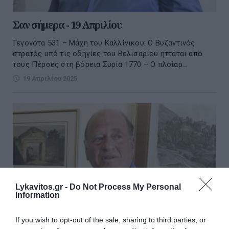
Σαν σήμερα - 19 Απριλίου
Γεγονότα 531 – Μάχη του Καλλίνικου: Ο Βυζαντινός
στρατός υπό τις οδηγίες του Βελισαρίου ηττάται από
τους Πέρσες στη βόρεια Συρία 1770 – Ο πλοίαρ...
19 Απριλίου 2025
Lykavitos.gr -
Do Not Process My Personal
Information
If you wish to opt-out of the sale, sharing to third parties, or