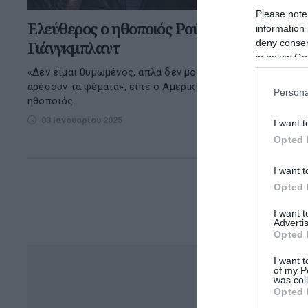
Please note
Ελεύθερος ο ηθοποιός Ρούντι
Συνελήφθ
information 
deny consent
Γιάνγκμπλαντ
ηθοποιός
in below Go
Ρούντι Γ
«Δεν είμαι θυμωμένος, απλά δεν μου
αρέσουν τα ψέματα», είπε ο Αμερικανός
Ο 42χρονος
Persona
ηθοποιός.
φέρεται να 
τον αστυνομ
03 Ιανουαρίου 2025
I want t
Opted 
02 Ιανουαρ
I want t
Opted 
I want 
Advertis
Opted 
I want t
of my P
was col
Opted 