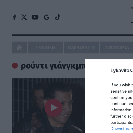
ΠΟΛΙΤΙΚΗ
ΠΑΡΑΣΚΗΝΙΟ
ΟΙΚΟΝΟΜΙΑ
ρούντι γιάνγκμπλαντ
Lykavitos.
If you wish 
sensitive in
confirm you
continue se
information 
further disc
participants
Downstream 