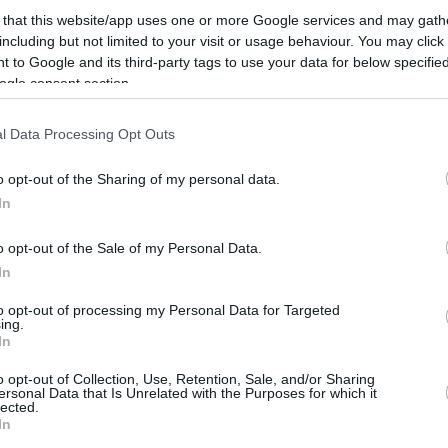
 that this website/app uses one or more Google services and may gath
η στο Γαλάτσι ο
including but not limited to your visit or usage behaviour. You may click 
 to Google and its third-party tags to use your data for below specifi
 του Χόλιγουντ,
ogle consent section.
ιάνγκμπλαντ
 Αμερικανός ηθοποιός
l Data Processing Opt Outs
έβγαλε μαχαίρι και απείλησε
ικό.
o opt-out of the Sharing of my personal data.
In
ίου 2025
o opt-out of the Sale of my Personal Data.
In
to opt-out of processing my Personal Data for Targeted
ing.
In
o opt-out of Collection, Use, Retention, Sale, and/or Sharing
ersonal Data that Is Unrelated with the Purposes for which it
lected.
In