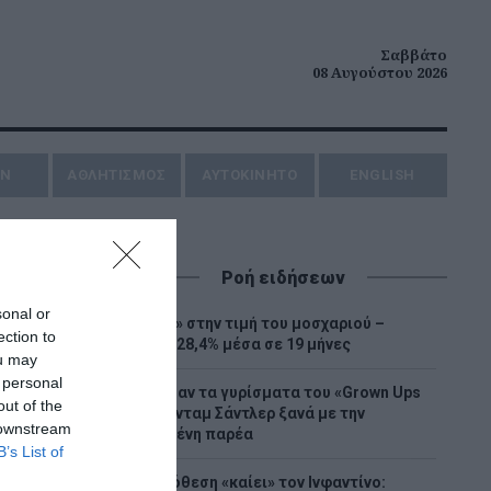
Σαββάτο
08 Αυγούστου 2026
ΗΝ
ΑΘΛΗΤΙΣΜΟΣ
AYTOKINHTO
ENGLISH
Ροή ειδήσεων
sonal or
«Φωτιά» στην τιμή του μοσχαριού –
ection to
Αύξηση 28,4% μέσα σε 19 μήνες
ou may
 personal
Ξεκίνησαν τα γυρίσματα του «Grown Ups
out of the
3» – Ο Άνταμ Σάντλερ ξανά με την
 downstream
αγαπημένη παρέα
B’s List of
Νέα υπόθεση «καίει» τον Ινφαντίνο: