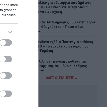
Καταγγελίες για εξαψήφια αποζημίωση
er and store
από την UEFA σε γυναίκα με την οποία
to grant or
φέρεται να είχε σχέση
ed purposes
e-ΕΦΚΑ – ΔΥΠΑ: Πληρωμές 56,7 εκατ. ευρώ
έως τις 14 Αυγούστου – Ποιοι πάνε
«ταμείο»
Τα επικίνδυνα σχέδια Πούτιν για επίθεση
στο ΝΑΤΟ – Το εφιαλτικό σενάριο που
τρέμει η Ευρώπη
Νέα εξέλιξη στη μεγάλη υπόθεση της
ρωσόφωνης μαφίας – Δύο συλλήψεις
στην Αθήνα
ΟΛΕΣ ΟΙ ΕΙΔΗΣΕΙΣ →
Απάντηση ΠΑΣΟΚ σε Σκέρτσο:: «Οι πίνακες
και οι αναλύσεις του διαρκούν όσο ένα
ηλιοβασίλεμα»
Ιταλία: Σε κόκκινο συναγερμό και οι 27
πόλεις λόγω καύσωνα – Έως 48°C στη