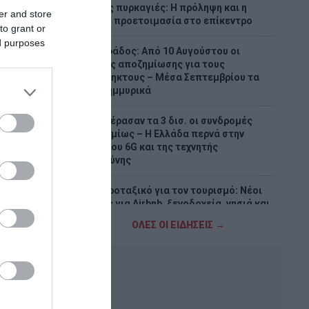
Δασικές πυρκαγιές: Η πρόληψη και η
er and store
έγκαιρη προετοιμασία στο επίκεντρο
to grant or
ed purposes
Κατσαφάδος: Από 10 Αυγούστου οι
αιτήσεις αποζημίωσης για τους
πυρόπληκτους – Μέσα Σεπτεμβρίου τα
αντιπλημμυρικά
5G: Ξεπέρασαν τα 3 δισ. οι συνδρομές
παγκοσμίως – Η Ελλάδα περνά στην
εποχή του 6G και της τεχνητής
νοημοσύνης
Νέο χωροταξικό για τον τουρισμό: Νέοι
κανόνες για Airbnb, ξενοδοχεία, νησιά και
περιοχές Natura
ΟΛΕΣ ΟΙ ΕΙΔΗΣΕΙΣ →
«Τουρισμός για Όλους 2026-2027»:
Συνεχίζονται οι αιτήσεις – Ποιοι
υποβάλλουν σήμερα
Πόρτο Γερμενό: Σε εξέλιξη οι εργασίες