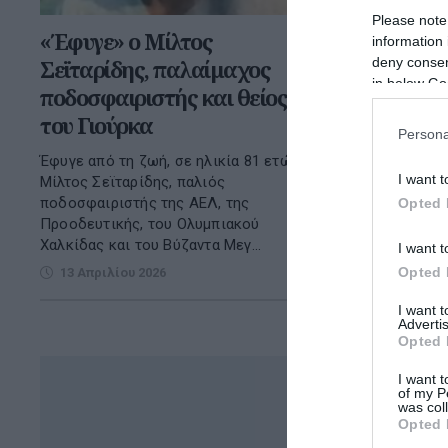
Please note
«Έφυγε» ο Μίλτος
information 
deny consent
Σεϊταρίδης, παλαίμαχος
in below Go
ποδοσφαιριστής και θείος
του Γιούρκα
Persona
Έφυγε από τη ζωή, σε ηλικία 81 ετών, ο
I want t
Μίλτος Σεϊταρίδης, παλιός
ποδοσφαιριστής της ΑΕΛ, της
Opted 
Προοδευτικής, του Ολυμπιακού
Χαλκίδας και του Βύζαντα Μεγ...
I want t
Opted 
13 Απριλίου 2026
I want 
Advertis
Opted 
I want t
of my P
was col
Opted 