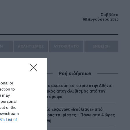
Σαββάτο
08 Αυγούστου 2026
ΗΝ
ΑΘΛΗΤΙΣΜΟΣ
AYTOKINHTO
ENGLISH
Ροή ειδήσεων
sonal or
Φωτιά σε ακατοίκητο κτίριο στην Αθήνα:
ection to
Δραματικός απεγκλωβισμός από τον
ou may
δεύτερο όροφο
 personal
out of the
Τελωνείο Ευζώνων: «Βούλιαξε» από
 downstream
Βαλκάνιους τουρίστες – Πάνω από 4 ώρες
B’s List of
η αναμονή