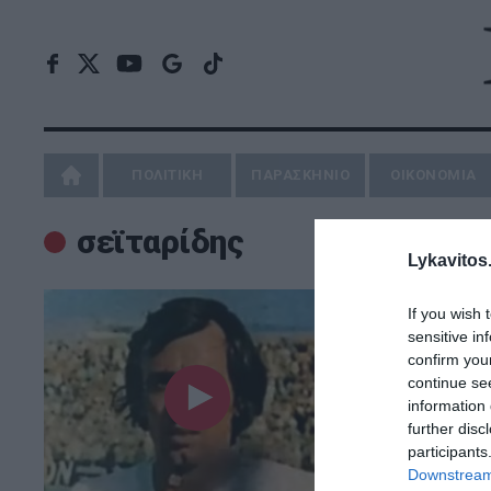
ΠΟΛΙΤΙΚΗ
ΠΑΡΑΣΚΗΝΙΟ
ΟΙΚΟΝΟΜΙΑ
σεϊταρίδης
Lykavitos.
If you wish 
sensitive in
confirm you
continue se
information 
further disc
participants
Downstream 