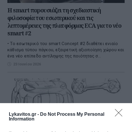
Η smart παρουσιάζει τη σχεδιαστική
φιλοσοφία του εσωτερικού και τις
λεπτομέρειες της πλατφόρμας ECA για τo νέo
smart #2
• Το εσωτερικό του smart Concept #2 διαθέτει ενιαίο
κάθισμα τύπου πάγκου, εξαιρετική αξιοποίηση χώρου και
ένα νέο επίπεδο αντίληψης της ποιότητας σ...
23 Ιουνίου 2026
Lykavitos.gr -
Do Not Process My Personal
Information