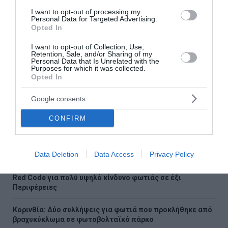
57χρονης από την Κυψέλη
I want to opt-out of processing my
Personal Data for Targeted Advertising.
Ρέθυμνο: Άγριος ξυλοδαρμός 51χρονου Βρετανού – Πέντε
Opted In
συλλήψεις
I want to opt-out of Collection, Use,
Retention, Sale, and/or Sharing of my
Συρία: Πώς ένα ξεχασμένο σημειωματάριο οδήγησε στα
Personal Data that Is Unrelated with the
Purposes for which it was collected.
ίχνη αρχικατασκόπου του Άσαντ
Opted In
Λόττο: Τα αποτελέσματα της κλήρωσης του Σαββάτου
Google consents
Αυτοί είναι οι έξι όροι του Ιράν προς τις ΗΠΑ για τα Στενά
CONFIRM
του Ορμούζ
Αλεξανδρούπολη: Χωρίς τις αισθήσεις του ανασύρθηκε
Data Deletion
Data Access
Privacy Policy
77χρονος από πηγάδι
Red Code για πολύ υψηλό κίνδυνο φωτιάς σε έξι
Περιφέρειες
Κορινθία: Δύο συλλήψεις για φωτιά που προκλήθηκε από
βραχυκύκλωμα σε φωτοβολταϊκό πάρκο