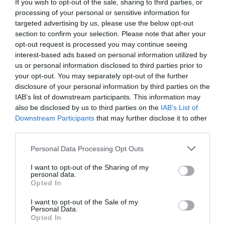
If you wish to opt-out of the sale, sharing to third parties, or
processing of your personal or sensitive information for
targeted advertising by us, please use the below opt-out
section to confirm your selection. Please note that after your
opt-out request is processed you may continue seeing
interest-based ads based on personal information utilized by
Αλλαγή προοπτικής: η smart δίνει μία πρώτη
us or personal information disclosed to third parties prior to
εικόνα του νέου της διθέσιου με το smart
your opt-out. You may separately opt-out of the further
disclosure of your personal information by third parties on the
Concept #2
IAB’s list of downstream participants. This information may
Η smart αποκαλύπτει τις πρώτες σχεδιαστικές εικόνες
also be disclosed by us to third parties on the
IAB’s List of
του διθέσιου Concept #2, προσφέροντας μια
Downstream Participants
that may further disclose it to other
συναρπαστική πρώτη ματιά στην επανεφεύρεση ενός
third parties.
εικον...
Please note that this website/app uses one or more Google
Personal Data Processing Opt Outs
20 Απριλίου 2026
services and may gather and store information including but
not limited to your visit or usage behaviour. You may click to
I want to opt-out of the Sharing of my
personal data.
grant or deny consent to Google and its third-party tags to
Ροή ειδήσεων
Opted In
use your data for below specified purposes in below Google
Ποιο λάθος κάνουμε όταν κόβουμε το καρπούζι
consent section.
I want to opt-out of the Sale of my
Personal Data.
Opted In
Θρίλερ στον Λυκαβηττό: Εξετάζεται η διαδρομή της