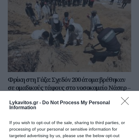
Φρίκη στη Γάζα: Σχεδόν 200 άτομα βρέθηκαν
σε ομαδικούς τάφους στο νοσοκομείο Νάσερ –
Σοροί με δεμένα χέρια
Lykavitos.gr -
Do Not Process My Personal
Συνεργεία της πολιτικής προστασίας στη Γάζα
Information
ανακάλυψαν ομαδικούς τάφους με τουλάχιστον 180
πτώματα στο ιατρικό συγκρότημα Νάσερ στη Χαν Γιούνις.
If you wish to opt-out of the sale, sharing to third parties, or
Τα μα...
processing of your personal or sensitive information for
21 Απριλίου 2024
targeted advertising by us, please use the below opt-out