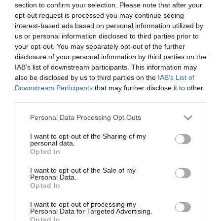
section to confirm your selection. Please note that after your
opt-out request is processed you may continue seeing
interest-based ads based on personal information utilized by
us or personal information disclosed to third parties prior to
your opt-out. You may separately opt-out of the further
disclosure of your personal information by third parties on the
IAB’s list of downstream participants. This information may
also be disclosed by us to third parties on the
IAB’s List of
Downstream Participants
that may further disclose it to other
third parties.
Please note that this website/app uses one or more Google
Personal Data Processing Opt Outs
services and may gather and store information including but
not limited to your visit or usage behaviour. You may click to
I want to opt-out of the Sharing of my
personal data.
grant or deny consent to Google and its third-party tags to
Opted In
use your data for below specified purposes in below Google
Τραγωδία στα Τέμπη: Έχουν ταυτοποιηθεί
consent section.
I want to opt-out of the Sale of my
Personal Data.
όλες οι σοροί, εκτός ενός άνδρα (Video)
Opted In
Τι αναφέρει η προϊστάμενη της ιατροδικαστικής Λάρισας
I want to opt-out of processing my
για τις ταυτοποιήσεις των νεκρών του σιδηροδρομικού
Personal Data for Targeted Advertising.
Opted In
δυστυχήματος στα Τέμπη.