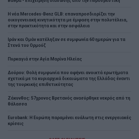
Βάθρα - Επιχείρηση διάσωσης από την Πυροσβεστική
Η νέα Mercedes-Benz GLB: επαναπροσδιορίζει την
οικογενειακή κινητικότητα με έμφαση στην πολυτέλεια,
στην πρακτικότητα και στην ασφάλεια
Ιράν και Ομάν κατέληξαν σε συμφωνία 60 ημερών για τα
Στενά του Ορμούζ
Πυρκαγιά στην Aγία Μαρίνα Ηλείας
Δούρου: Θολή συμφωνία που αφήνει ανοικτά ερωτήματα
σχετικά με τα κυριαρχικά δικαιώματα της Ελλάδας έναντι
της τουρκικής επιθετικότητας
Ζάκυνθος: 57χρονος Βρετανός ανασύρθηκε νεκρός από τη
θάλασσα
Eurobank: Η Ευρώπη παραμένει ευάλωτη στις ενεργειακές
κρίσεις