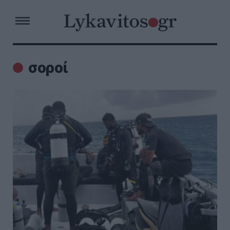
σοροί