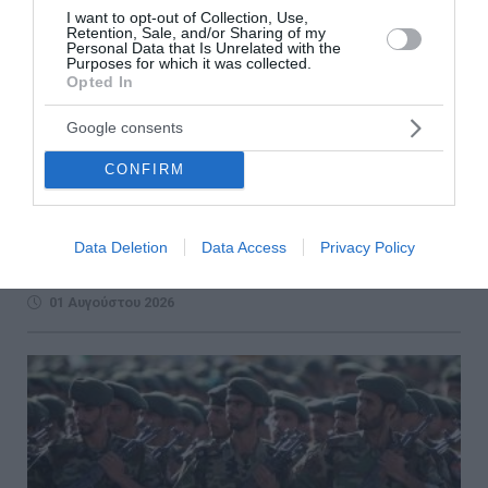
I want to opt-out of Collection, Use,
Retention, Sale, and/or Sharing of my
Personal Data that Is Unrelated with the
Purposes for which it was collected.
Opted In
Αγώνας δρόμου για την παράκαμψη των
Google consents
Στενών του Ορμούζ – Σαουδική Αραβία, ΗΑΕ
CONFIRM
και Ιράκ επενδύουν σε νέες υποδομές
Το πιεστικό πρόβλημα που έχει δημιουργηθεί για την
Data Deletion
Data Access
Privacy Policy
εμπορική ναυσιπλοΐα στα Στενά του Ορμούζ εξαιτίας του
πολέμου ωθεί τις πετρελαιοπαραγωγές χώρες του...
01 Αυγούστου 2026