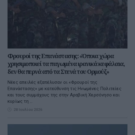
Φρουροί της Επανάστασης: «Όποια χώρα
χρησιμοποιεί τα παγωμένα ιρανικά κεφάλαια,
δεν θα περνά από τα Στενά του Ορμούζ»
Νέες απειλές εξαπέλυσαν οι «Φρουροί της
Επανάστασης» με κατεύθυνση τις Ηνωμένες Πολιτείες
και τους συμμάχους της στην Αραβική Χερσόνησο και
κυρίως τη ...
28 Ιουλίου 2026