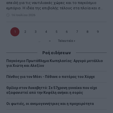
απειλή για τις ναυτιλιακές χώρες και το παγκόσμιο
εμπόριο. Η ιδέα της επιβολής τέλους στα πλοία και σ...
16 Ιουλίου 2026
Τρέχουσα
1
Σελίδα
2
Σελίδα
3
Σελίδα
4
Σελίδα
5
Σελίδα
6
Σελίδα
7
Σελίδα
8
Σελίδα
9
σελίδα
…
Επόμενη
››
Τελευταία
Τελευταία »
σελίδα
σελίδα
Ροή ειδήσεων
Παγκόσμιο Πρωτάθλημα Κωπηλασίας: Αργυρό μετάλλιο
για Χιώτη και Αλεξίου
Πένθος για τον Μέσι - Πέθανε ο πατέρας του Χόρχε
Θρίλερ στον Λυκαβηττό: Σε 57χρονη γυναίκα που είχε
εξαφανιστεί από την Κυψέλη ανήκει η σορός
Οι φωτιές, οι ανεμογεννήτριες και η προχειρότητα