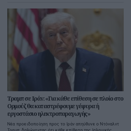
Τραμπ σε Ιράν: «Για κάθε επίθεση σε πλοίο στο
Ορμούζ θα καταστρέφουμε γέφυρα ή
εργοστάσιο ηλεκτροπαραγωγής»
Νέα προειδοποίηση προς το Ιράν απηύθυνε ο Ντόναλντ
Τραμπ, δηλώνοντας ότι κάθε επίθεση της Ισλαμικής