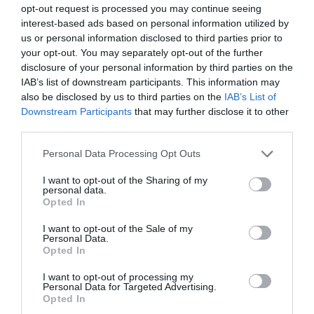
opt-out request is processed you may continue seeing
interest-based ads based on personal information utilized by
Επίθεση σε ελληνόκτητο φορτηγό πλοίο στα
us or personal information disclosed to third parties prior to
your opt-out. You may separately opt-out of the further
Στενά του Ορμούζ – Πυρκαγιά και αγνοούμενος
disclosure of your personal information by third parties on the
ναυτικός
IAB’s list of downstream participants. This information may
also be disclosed by us to third parties on the
IAB’s List of
Το ελληνικών συμφερόντων φορτηγό πλοίο Minoan
Downstream Participants
that may further disclose it to other
Pioneer, χτυπήθηκε από βλήμα στα Στενά του Ορμούζ τα
third parties.
ξημερώματα της Τρίτης (04.08.2026)) και σύμφωνα με ...
04 Αυγούστου 2026
Please note that this website/app uses one or more Google
Personal Data Processing Opt Outs
services and may gather and store information including but
not limited to your visit or usage behaviour. You may click to
I want to opt-out of the Sharing of my
personal data.
grant or deny consent to Google and its third-party tags to
Opted In
use your data for below specified purposes in below Google
consent section.
I want to opt-out of the Sale of my
Personal Data.
Opted In
I want to opt-out of processing my
Personal Data for Targeted Advertising.
Opted In