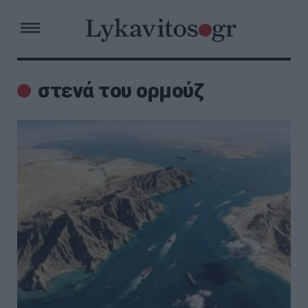
στενά του ορμούζ