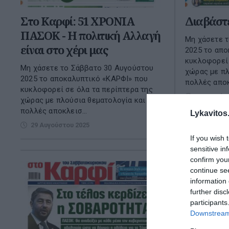
Στο Καρφί: 51 ΧΡΟΝΙΑ
Διαβάστ
ΠΑΣΟΚ - Η πολιτική Αλλαγή
Μη χάσετε 
είναι στο χέρι μας
2025 το απο
κυκλοφορεί 
Μη χάσετε το Σάββατο 30 Αυγούστου
χώρας με πλ
2025 το αποκαλυπτικό «ΚΑΡΦΙ» που
πολλές αποκ
κυκλοφορεί σε όλα τα περίπτερα της
22 Αυγούσ
χώρας με πλούσια θεματολογία και
πολλές αποκλεισ...
Lykavitos.
29 Αυγούστου 2025
If you wish 
sensitive in
confirm you
continue se
information 
further disc
participants
Downstream 