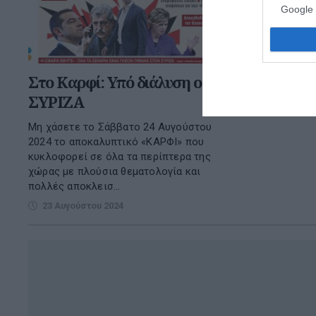
Google 
Στο Καρφί: Υπό διάλυση ο
ΣΥΡΙΖΑ
Μη χάσετε το Σάββατο 24 Αυγούστου
2024 το αποκαλυπτικό «ΚΑΡΦΙ» που
κυκλοφορεί σε όλα τα περίπτερα της
χώρας με πλούσια θεματολογία και
πολλές αποκλεισ...
23 Αυγούστου 2024