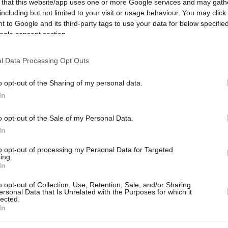
 that this website/app uses one or more Google services and may gath
including but not limited to your visit or usage behaviour. You may click 
 to Google and its third-party tags to use your data for below specifi
ogle consent section.
ε στο «Καρφί»
Διαβάστε στο «Καρφί
l Data Processing Opt Outs
το Σάββατο 21 Δεκεμβρίου
Μη χάσετε το Σάββατο 14 Δεκ
καλυπτικό «Κάρφι». ΤΟΝ
2024 το αποκαλυπτικό «Καρφί
o opt-out of the Sharing of my personal data.
ΒΟΥΛΗ… ΠΩΣ Ο
Διαβάστε: ΜΟΝΟ ΤΟ ΠΑΣΟΚ Μ
In
ΗΣ ΑΝΑΓΚΑΣΕ ΤΟΝ
ΝΑ ΔΩΣΕΙ ΤΕΛΟΣ ΣΤΗΝ ΕΞΟΥΣ
ΝΑ ΥΙΟΘΕΤΗΣΕΙ ΤΙΣ...
ΝΔ Η μεγ...
o opt-out of the Sale of my Personal Data.
ρίου 2024
13 Δεκεμβρίου 2024
In
to opt-out of processing my Personal Data for Targeted
ing.
In
o opt-out of Collection, Use, Retention, Sale, and/or Sharing
ersonal Data that Is Unrelated with the Purposes for which it
lected.
In