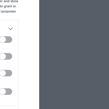
er and store
to grant or
ed purposes
»
εμβρίου
».
ΠΟΡΕΙ… …
ΙΑ ΤΗΣ