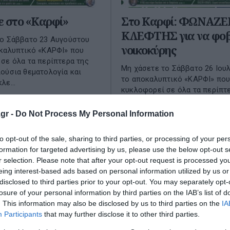
ε στο «Καρφί»
Στο Καρφί: ΦΩΝΑΖΕΙ
ΚΛΕΦΤΗΣ για να φοβ
το Σάββατο 23 Αυγούστου
νοικοκύρης
καλυπτικό «ΚΑΡΦΙ» που
σε όλα τα περίπτερα της
Μη χάσετε το Σάββατο 26 Ιου
ούσια θεματολογία και
το αποκαλυπτικό «ΚΑΡΦΙ» πο
λε...
κυκλοφορεί σε όλα τα περίπτ
του 2025
χώρας με πλούσια θεματολογί
πολλές αποκλειστι...
gr -
Do Not Process My Personal Information
25 Ιουλίου 2025
to opt-out of the sale, sharing to third parties, or processing of your per
formation for targeted advertising by us, please use the below opt-out s
r selection. Please note that after your opt-out request is processed y
eing interest-based ads based on personal information utilized by us or
disclosed to third parties prior to your opt-out. You may separately opt-
losure of your personal information by third parties on the IAB’s list of
. This information may also be disclosed by us to third parties on the
IA
Participants
that may further disclose it to other third parties.