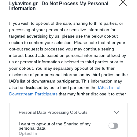
Lykavitos.gr -
Do Not Process My Personal
Information
If you wish to opt-out of the sale, sharing to third parties, or
processing of your personal or sensitive information for
targeted advertising by us, please use the below opt-out
section to confirm your selection. Please note that after your
opt-out request is processed you may continue seeing
interest-based ads based on personal information utilized by
Σαν σήμερα - 18 Οκτωβρίου
us or personal information disclosed to third parties prior to
your opt-out. You may separately opt-out of the further
Γεγονότα 1356: Σεισμός 7,1 Ρίχτερ με επίκεντρο την
disclosure of your personal information by third parties on the
πόλη Βασιλεία της Ελβετίας και 1.000 θύματα. Πρόκειται
IAB’s list of downstream participants. This information may
για τον πιο καταστρεπτικό σεισμό στην ιστ...
also be disclosed by us to third parties on the
IAB’s List of
18 Οκτωβρίου 2025
Downstream Participants
that may further disclose it to other
third parties.
Please note that this website/app uses one or more Google
Personal Data Processing Opt Outs
services and may gather and store information including but
not limited to your visit or usage behaviour. You may click to
I want to opt-out of the Sharing of my
personal data.
grant or deny consent to Google and its third-party tags to
Opted In
use your data for below specified purposes in below Google