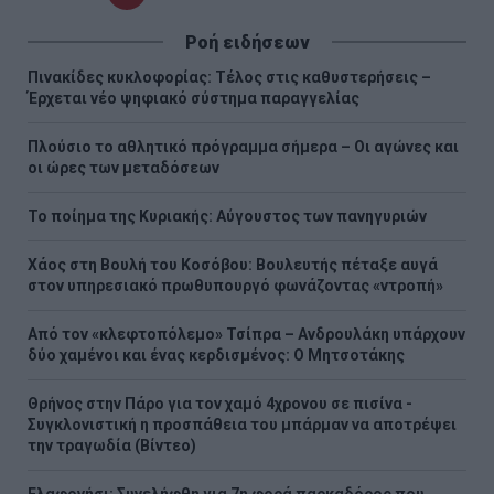
σελίδα
σελίδα
σελίδα
Ροή ειδήσεων
Πινακίδες κυκλοφορίας: Τέλος στις καθυστερήσεις –
Έρχεται νέο ψηφιακό σύστημα παραγγελίας
Πλούσιο το αθλητικό πρόγραμμα σήμερα – Οι αγώνες και
οι ώρες των μεταδόσεων
Το ποίημα της Κυριακής: Αύγουστος των πανηγυριών
Χάος στη Βουλή του Κοσόβου: Βουλευτής πέταξε αυγά
στον υπηρεσιακό πρωθυπουργό φωνάζοντας «ντροπή»
Από τον «κλεφτοπόλεμο» Τσίπρα – Ανδρουλάκη υπάρχουν
δύο χαμένοι και ένας κερδισμένος: Ο Μητσοτάκης
Θρήνος στην Πάρο για τον χαμό 4χρονου σε πισίνα -
Συγκλονιστική η προσπάθεια του μπάρμαν να αποτρέψει
την τραγωδία (Βίντεο)
Ελαφονήσι: Συνελήφθη για 7η φορά παρκαδόρος που