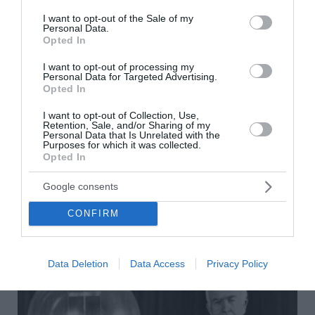
consent section.
I want to opt-out of the Sale of my
Personal Data.
Opted In
I want to opt-out of processing my
Personal Data for Targeted Advertising.
Opted In
I want to opt-out of Collection, Use,
Retention, Sale, and/or Sharing of my
Personal Data that Is Unrelated with the
Purposes for which it was collected.
Σαν σήμερα - 4 Σεπτεμβρίου
Opted In
Γεγονότα 1609: O εξερευνητής Χένρι Χάντσον
Google consents
ανακαλύπτει το νησί του Μανχάταν. 1682: Ο βρετανός
αστρονόμος Έντμουντ Χάλεϊ παρατηρεί για πρώτη φορά...
CONFIRM
04 Σεπτεμβρίου 2025
Data Deletion
Data Access
Privacy Policy