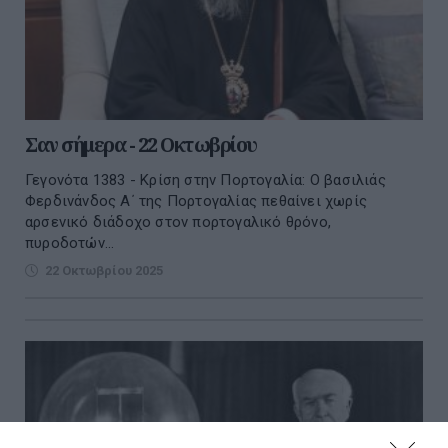
Σαν σήμερα - 22 Οκτωβρίου
Γεγονότα 1383 - Κρίση στην Πορτογαλία: Ο βασιλιάς
Φερδινάνδος Α΄ της Πορτογαλίας πεθαίνει χωρίς
αρσενικό διάδοχο στον πορτογαλικό θρόνο,
πυροδοτών...
22 Οκτωβρίου 2025