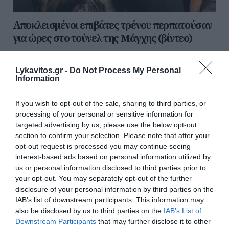
Αποκλεισμένοι επιβάτες τρένου περπατούσαν
για ώρες στο τούνελ της Μάγχης (βίντεο)
Δεκάδες άνθρωποι αποκλείστηκαν επί ώρα μέσα στο
τούνελ της Μάγχης όταν ένα τρένο από το Καλέ της
Lykavitos.gr -
Do Not Process My Personal
Γαλλίας με προορισμό τη Βρετανία χάλασε. Βίντεο που
Information
ε...
24 Αυγούστου 2022
If you wish to opt-out of the sale, sharing to third parties, or
processing of your personal or sensitive information for
targeted advertising by us, please use the below opt-out
section to confirm your selection. Please note that after your
opt-out request is processed you may continue seeing
interest-based ads based on personal information utilized by
us or personal information disclosed to third parties prior to
your opt-out. You may separately opt-out of the further
disclosure of your personal information by third parties on the
IAB’s list of downstream participants. This information may
also be disclosed by us to third parties on the
IAB’s List of
Downstream Participants
that may further disclose it to other