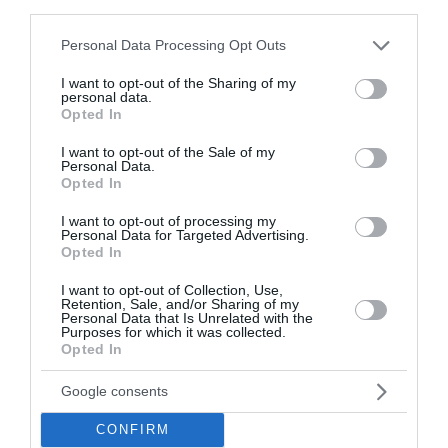
third parties.
Please note that this website/app uses one or more Google
Personal Data Processing Opt Outs
services and may gather and store information including but
not limited to your visit or usage behaviour. You may click to
I want to opt-out of the Sharing of my
personal data.
Σαν σήμερα - 6 Μαΐου
grant or deny consent to Google and its third-party tags to
Opted In
use your data for below specified purposes in below Google
Γεγονότα 1682: μεταφέρεται στις Βερσαλλίες η βασιλική
consent section.
I want to opt-out of the Sale of my
αυλή της Γαλλίας υπό την ηγεσία του Λουδοβίκου ΙΔ'.
Personal Data.
Opted In
1825: παραδίδεται στον Ιμπραήμ το Νεόκ...
06 Μαΐου 2022
I want to opt-out of processing my
Personal Data for Targeted Advertising.
Opted In
Ροή ειδήσεων
I want to opt-out of Collection, Use,
Οι φωτιές, οι ανεμογεννήτριες και η προχειρότητα
Retention, Sale, and/or Sharing of my
Personal Data that Is Unrelated with the
Purposes for which it was collected.
Δυτική Αττική: Αντιδιαβρωτικά έργα πριν τις
Opted In
φθινοπωρινές βροχές – Η επόμενη ημέρα μετά τη μεγάλη
φωτιά
Google consents
Άνδρος: Το καταπράσινο διαμάντι των Κυκλάδων που
CONFIRM
μαγεύει κάθε επισκέπτη