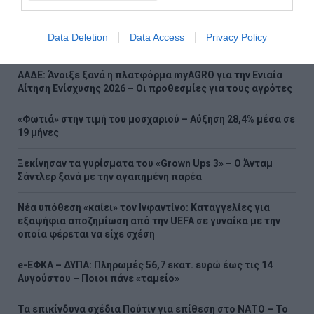
Αμαζόνιος: Στο χαμηλότερο επίπεδο δεκαετίας η
Data Deletion
Data Access
Privacy Policy
αποψίλωση – Μείωση 37%
ΑΑΔΕ: Άνοιξε ξανά η πλατφόρμα myAGRO για την Ενιαία
Αίτηση Ενίσχυσης 2026 – Οι προθεσμίες για τους αγρότες
«Φωτιά» στην τιμή του μοσχαριού – Αύξηση 28,4% μέσα σε
19 μήνες
Ξεκίνησαν τα γυρίσματα του «Grown Ups 3» – Ο Άνταμ
Σάντλερ ξανά με την αγαπημένη παρέα
Νέα υπόθεση «καίει» τον Ινφαντίνο: Καταγγελίες για
εξαψήφια αποζημίωση από την UEFA σε γυναίκα με την
οποία φέρεται να είχε σχέση
e-ΕΦΚΑ – ΔΥΠΑ: Πληρωμές 56,7 εκατ. ευρώ έως τις 14
Αυγούστου – Ποιοι πάνε «ταμείο»
Τα επικίνδυνα σχέδια Πούτιν για επίθεση στο ΝΑΤΟ – Το