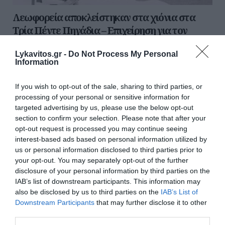
Λεωφορεία αποκλείστηκαν στα χιόνια στα
Τρία Πέντε Πηγάδια – Επιχείρηση για τον
απεγκλωβισμό των επιβατών
Lykavitos.gr -
Do Not Process My Personal
Τουλάχιστον τρία λεωφορεία που είχαν μεταβεί την
Information
Κυριακή (12/1) στο χιονοδρομικό κέντρο Τρία Πέντε
Πηγάδια έχουν αποκλειστεί στην κάθοδο από αυτό εξαι...
If you wish to opt-out of the sale, sharing to third parties, or
12 Ιανουαρίου 2025
processing of your personal or sensitive information for
targeted advertising by us, please use the below opt-out
section to confirm your selection. Please note that after your
Ροή ειδήσεων
opt-out request is processed you may continue seeing
interest-based ads based on personal information utilized by
Ελαφονήσι: Συνελήφθη για 7η φορά παρκαδόρος που
us or personal information disclosed to third parties prior to
«ψάρευε» πελάτες – Αστυνομικοί παρίσταναν τους
your opt-out. You may separately opt-out of the further
τουρίστες
disclosure of your personal information by third parties on the
IAB’s list of downstream participants. This information may
Μπακαλιάρος ογκρατέν
also be disclosed by us to third parties on the
IAB’s List of
Downstream Participants
that may further disclose it to other
Γιάννης Κωνσταντέλιας: Έγινε ξανά πατέρας – Απέκτησε
third parties.
και δεύτερο παιδί