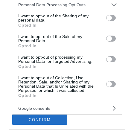
Please note that this website/app uses one or more Google
Personal Data Processing Opt Outs
Καιρός: «Καμίνι» η χώρα με έως 39°C – Άνεμοι έως 7
services and may gather and store information including but
μποφόρ και υψηλός κίνδυνος πυρκαγιάς
not limited to your visit or usage behaviour. You may click to
I want to opt-out of the Sharing of my
personal data.
grant or deny consent to Google and its third-party tags to
Opted In
Χανιά: 17χρονη κατήγγειλε ότι 24χρονος την κλείδωσε σε
use your data for below specified purposes in below Google
σπίτι – Συνελήφθη για ενδοοικογενειακή βία
consent section.
I want to opt-out of the Sale of my
Personal Data.
Κολομβία: 1 δισ. δολάρια από τις ΗΠΑ στον νέο
Opted In
φιλοτραμπικό πρόεδρο – «Αμείλικτος πόλεμος» στα
καρτέλ
I want to opt-out of processing my
Personal Data for Targeted Advertising.
Opted In
Σοβαρό τροχαίο στο Λαγονήσι: Μηχανή της ΔΙΑΣ
συγκρούστηκε με αυτοκίνητο – Δύο αστυνομικοί
I want to opt-out of Collection, Use,
τραυματίες
Retention, Sale, and/or Sharing of my
Personal Data that Is Unrelated with the
Purposes for which it was collected.
Σαν σήμερα - 9 Αυγούστου
Opted In
Το Πατητήρι Αλοννήσου
Google consents
Ποιο λάθος κάνουμε όταν κόβουμε το καρπούζι
CONFIRM