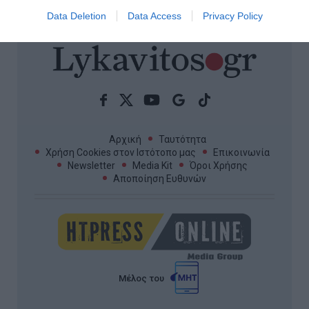
ΟΛΕΣ ΟΙ ΕΙΔΗΣΕΙΣ →
Data Deletion
Data Access
Privacy Policy
Αρχική
Ταυτότητα
Χρήση Cookies στον Ιστότοπο μας
Επικοινωνία
Newsletter
Media Kit
Όροι Χρήσης
Αποποίηση Ευθυνών
Μέλος του