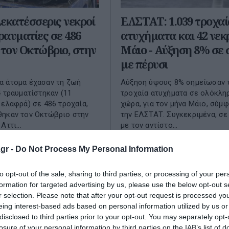
εκατέσσερις νεκροί
ΕΛΣΤΑΤ: 1.039 τροχαί
τραυματίες σε 486
ατυχήματα και 42 νεκρ
 τον Οκτώβριο, στην
Μάιο - Αύξηση 8% σε
με πέρυσι
α άτομα έχασαν τη ζωή
Αύξηση ύψους 8% σημείωσαν 
4 τραυματίστηκαν (11
τροχαία ατυχήματα σε ολόκλη
 ελαφρά) σε 486 τροχαία,
χώρα, για τον μήνα Μάιο, σύμ
θηκαν τον Οκτώβριο στην
την ΕΛΣΤΑΤ. Συγκεκριμένα, σε
Αττι...
με τον αντίστο...
ίου 2025
31 Ιουλίου 2025
gr -
Do Not Process My Personal Information
to opt-out of the sale, sharing to third parties, or processing of your per
formation for targeted advertising by us, please use the below opt-out s
r selection. Please note that after your opt-out request is processed y
eing interest-based ads based on personal information utilized by us or
disclosed to third parties prior to your opt-out. You may separately opt-
losure of your personal information by third parties on the IAB’s list of