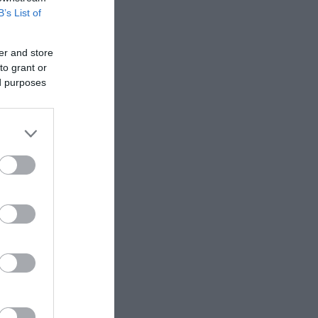
B’s List of
METLEN: Iστορικά υψηλές επιδόσεις στο
'A εξάμηνο 2026 - Kαθαρά κέρδη 313 εκατ.
er and store
ευρώ
to grant or
τά
ed purposes
Μαζική επίθεση με drones: Η Ρωσία
ανακοινώνει 605 καταρρίψεις
α
η
ε
που
ης
σχα (11-
.