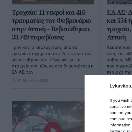
Τροχαία: 11 νεκροί και 416
ΕΛ.ΑΣ: Δ
τραυματίες τον Φεβρουάριο
και 554 
στην Αττική – Βεβαιώθηκαν
τροχαία,
33.749 παραβάσεις
Αττική
Τραγικός ο απολογισμός από τα
Δεκατέσσερ
τροχαία ατυχήματα στην Αττική και τον
τους και 55
μήνα Φεβρουάριο. Σύμφωνα με τα
σοβαρά, 543
στοιχεία που έδωσε στη δημοσιότητα η
που σημειώ
ΕΛ.ΑΣ. τον ...
περιοχή της 
01 Μαρτίου 2026
02 Νοεμβρ
Lykavitos.
If you wish 
sensitive in
confirm you
continue se
information 
further disc