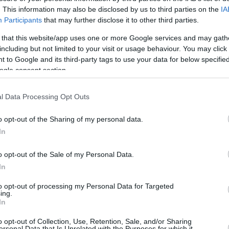
. This information may also be disclosed by us to third parties on the
IA
Participants
that may further disclose it to other third parties.
 that this website/app uses one or more Google services and may gath
including but not limited to your visit or usage behaviour. You may click 
 ο απολογισμός τον
ΕΛΑΣ: Μειώθηκαν κα
 to Google and its third-party tags to use your data for below specifi
ogle consent section.
 στην Αττική: 14
17,2% τα θανατηφόρ
αι 668 τραυματίες σε
τροχαία ατυχήματα τ
l Data Processing Opt Outs
άντα τον Μάιο
διάρκεια του Πάσχα σ
σχέση με το 2024
o opt-out of the Sharing of my personal data.
α άτομα έχασαν τη ζωή
In
8 τραυματίστηκαν (12
Λιγότερα τροχαία ατυχήματα 
 ελαφρά) σε 573 τροχαία,
οδήγησαν στην απώλεια ζωών
o opt-out of the Sale of my Personal Data.
ηκαν τον Μάιο, στην
καταγράφηκαν στη διάρκεια τ
Αττικής...
In
εορταστικής περιόδου του Πά
27 Απριλίου 2025) σε ολόκλη..
 2025
to opt-out of processing my Personal Data for Targeted
ing.
28 Απριλίου 2025
In
o opt-out of Collection, Use, Retention, Sale, and/or Sharing
ersonal Data that Is Unrelated with the Purposes for which it