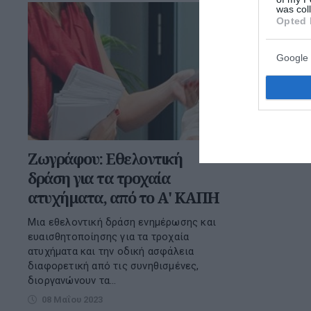
was col
Opted 
Google 
Ζωγράφου: Εθελοντική
δράση για τα τροχαία
ατυχήματα, από το Α' ΚΑΠΗ
Μια εθελοντική δράση ενημέρωσης και
ευαισθητοποίησης για τα τροχαία
ατυχήματα και την οδική ασφάλεια
διαφορετική από τις συνηθισμένες,
διοργανώνουν τα...
08 Μαΐου 2023