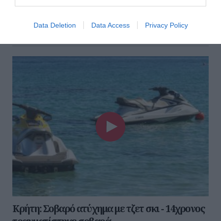
Λευκάδα. Σύμφωνα με τις πρώτες πληροφορίες, ένας
50χρονος επέβαινε σε θαλαμηγό και είχε βγει μια β...
Data Deletion
Data Access
Privacy Policy
21 Ιουλίου 2023
Κρήτη: Σοβαρό ατύχημα με τζετ σκι - 14χρονος