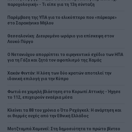
παροχολογική» - Τι είπε για τη 13η σύνταξη
Παρέμβαση της ΥΠΑ για το ελικόπτερο που «πάρκαρε»
στο Σαρακήνικο Μήλου
Θεσσαλονίκη: Διευρυμένο ωράριο για επίσκεψη στον
Λευκό Πύργο
Ο Νετανιάχου απορρίπτει το ειρηνευτικό σχέδιο των ΗΠΑ
για τη Γάζα και ζητά τον αφοπλισμό της Χαμάς
Χακάν Φιντάν: Η λύση των δύο κρατών αποτελεί την
ιδανική επιλογή για την Κύπρο
Φωτιά σε χαμηλή βλάστηση στο Κορωπί Αττικής - Ήχησε
το 112, επιχειρούν εναέρια μέσα
Κλείνει τα 88 του χρόνια ο Ότο Ρεχάγκελ: Η ανάρτηση και
οι θερμές ευχές από την Εθνική Ελλάδος
Μοτζταμπά Χαμενεΐ: Στη δημοσιότητα το πρώτο βίντεο