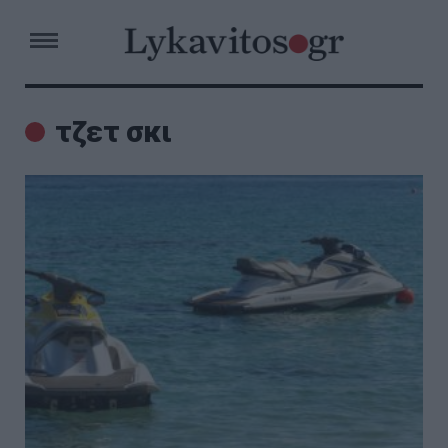
τζετ σκι