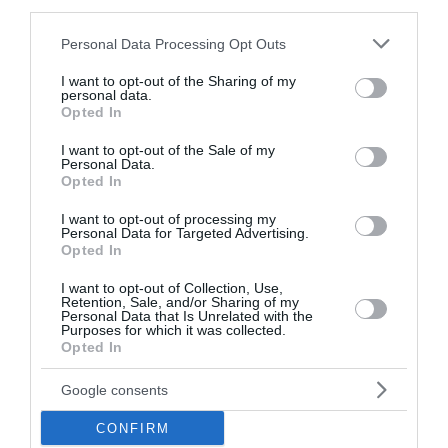
third parties.
15 Σεπτεμβρίου 2023
Please note that this website/app uses one or more Google
Personal Data Processing Opt Outs
services and may gather and store information including but
not limited to your visit or usage behaviour. You may click to
I want to opt-out of the Sharing of my
personal data.
grant or deny consent to Google and its third-party tags to
Opted In
use your data for below specified purposes in below Google
consent section.
I want to opt-out of the Sale of my
Personal Data.
Opted In
I want to opt-out of processing my
Personal Data for Targeted Advertising.
Opted In
I want to opt-out of Collection, Use,
Retention, Sale, and/or Sharing of my
Personal Data that Is Unrelated with the
Purposes for which it was collected.
Opted In
Λευκάδα: Ατύχημα με τσετ σκι -
Google consents
Τραυματίστηκε στον αυχένα 50χρονος
CONFIRM
Ατύχημα με τσετ σκι σημειώθηκε την Παρασκευή στη