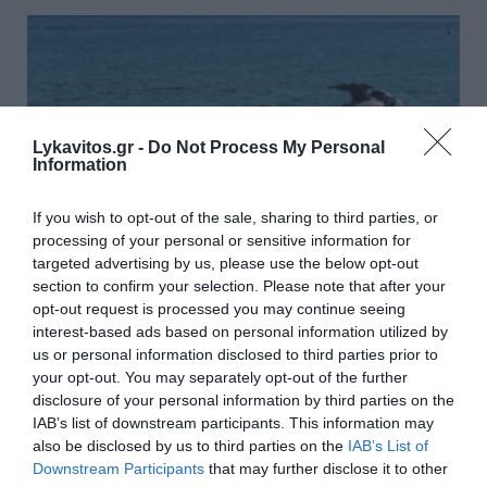
Lykavitos.gr -
Do Not Process My Personal
Information
If you wish to opt-out of the sale, sharing to third parties, or
processing of your personal or sensitive information for
targeted advertising by us, please use the below opt-out
section to confirm your selection. Please note that after your
opt-out request is processed you may continue seeing
interest-based ads based on personal information utilized by
Εύβοια: Αγνοείται 19χρονος που έκανε βόλτα
us or personal information disclosed to third parties prior to
με τζετ σκι
your opt-out. You may separately opt-out of the further
disclosure of your personal information by third parties on the
Σε εξέλιξη βρίσκονται έρευνες για τον εντοπισμό ενός
IAB’s list of downstream participants. This information may
19χρονου, ο οποίος έκανε βόλτα με τζετ σκι σε
also be disclosed by us to third parties on the
IAB’s List of
θαλάσσια περιοχή στα Βασιλικά της Εύβοιας. Οι έρ...
Downstream Participants
that may further disclose it to other