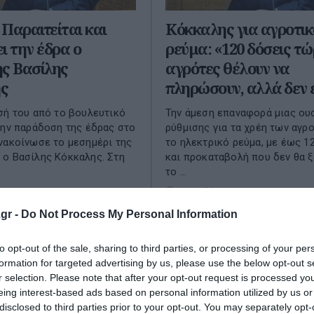
Παραιτείται και
Κόκκαλης για αγροτικ
ι την έδρα ο
ρεύμα: «120 δόσεις τώ
ς Βασίλης
αγρότες θέλουν να
ς
πληρώσουν, αλλά δεν 
σή του από το βουλευτικό
Την άμεση επαναφορά μιας ου
την παράδοση της έδρας στο
ρύθμισης για τα χρέη των αγρ
νακοίνωσε το μεσημέρι της
το ηλεκτρικό ρεύμα, με έως 1
ο Βασίλης Κόκκαλης. Στη
και προκαταβολή που δεν θα 
το ...
 2026
14 Ιουλίου 2026
gr -
Do Not Process My Personal Information
to opt-out of the sale, sharing to third parties, or processing of your per
formation for targeted advertising by us, please use the below opt-out s
r selection. Please note that after your opt-out request is processed y
eing interest-based ads based on personal information utilized by us or
disclosed to third parties prior to your opt-out. You may separately opt-