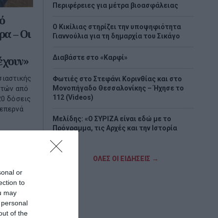
Περιφέρειες για μέτρα βιοασφάλειας
ό
Ο Κικίλιας στηρίζει την υποψηφιότητα
ρα – Οι
Γιαννούλια για τη δημαρχία του Σικάγο
Διαβάστε στο «Καρφί»
έχουν»
σιαστικής
Φωτιές στο Στεφάνι Κορινθίας και στο
Μονοπήγαδο Θεσσαλονίκης – Ήχησε το
οτών από
112 (Videos)
20 δόσεις
ξεπερνά
Μελίδης: «Ο ΣΥΡΙΖΑ είναι εδώ με το
Πρόγραμμα, τις Αρχές και την Ιστορία
μας»
Σαμοθράκη: Ιταλίδα έχασε τις αισθήσεις
ΟΛΕΣ ΟΙ ΕΙΔΗΣΕΙΣ →
της ενώ κολυμπούσε – Τι είπε ο
sonal or
ναυαγοσώστης που την έσωσε
ection to
ou may
Χαλκιδική: Επιχείρηση μεταφοράς
 personal
49χρονης Γερμανίδας που τραυματίστηκε
out of the
σε δύσβατο σημείο