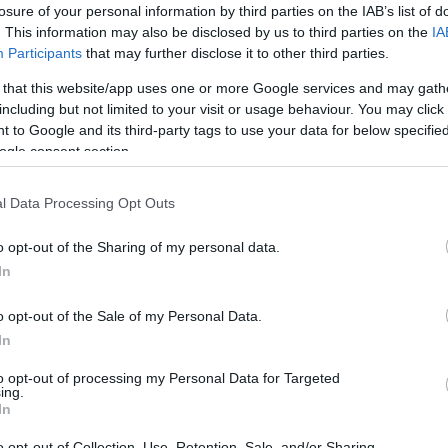
losure of your personal information by third parties on the IAB’s list of
. This information may also be disclosed by us to third parties on the
IA
Participants
that may further disclose it to other third parties.
 that this website/app uses one or more Google services and may gath
including but not limited to your visit or usage behaviour. You may click 
: «Καταρρέει το
Κόκκαλης: Να
 to Google and its third-party tags to use your data for below specifi
για την ευλογιά –
αποκατασταθούν οι αδ
ogle consent section.
ν προχωρά η λύση
στις αποζημιώσεις
 η Ευρώπη;»
κτηνοτρόφων λόγω
l Data Processing Opt Outs
ζωονόσων
φείς απαντήσεις για τη
o opt-out of the Sharing of my personal data.
της ευλογιάς των
Στη Βουλή φέρνει το ζήτημα 
In
ν και για τις επιλογές που
αποζημιώσεων των κτηνοτρό
η χώρα προκειμένου να
επλήγησαν από ζωονόσους ο
o opt-out of the Sale of my Personal Data.
ριορι...
Τομεάρχης Αγροτικής Ανάπτυξ
In
Τροφίμων και βουλευτής Λά...
 2026
to opt-out of processing my Personal Data for Targeted
08 Μαΐου 2026
ing.
In
o opt-out of Collection, Use, Retention, Sale, and/or Sharing