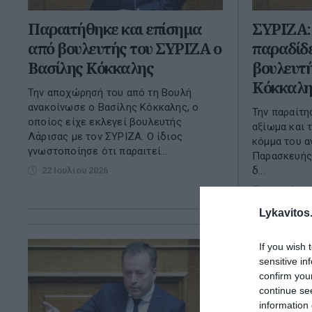
Παραιτήθηκε και επίσημα
ΣΥΡΙΖΑ: 
από βουλευτής του ΣΥΡΙΖΑ ο
παραδίδε
Βασίλης Κόκκαλης
βουλευτή
Κόκκαλη
Την αποχώρησή του από τη Βουλή
ανακοίνωσε ο Βασίλης Κόκκαλης, ο
Την παραίτη
οποίος είχε εκλεγεί βουλευτής
αξίωμα και 
Λάρισας με τον ΣΥΡΙΖΑ. Ο ίδιος
κόμμα του α
γνωστοποίησε ότι παραιτεί...
Παρασκευής 
δ...
22 Ιουλίου 2026
17 Ιουλίου
Lykavitos.
If you wish 
sensitive in
confirm you
continue se
information 