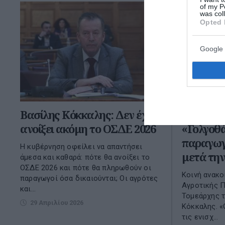
of my P
was col
Opted 
Google 
Βασίλης Κόκκαλης: Δεν έχει
Βασίλης
ανοίξει ακόμη το ΟΣΔΕ 2026
«Γολγοθ
παραγωγώ
Η κυβέρνηση οφείλει να απαντήσει
μετά τη
άμεσα και καθαρά: πότε θα ανοίξει το
ΟΣΔΕ 2026 και πότε θα πληρωθούν οι
Κοινή ανακ
παραγωγοί όσα δικαιούνται; Οι αγρότες
Αγροτικής Π
και...
Τομεάρχης τ
29 Απριλίου 2026
Κόκκαλης. «
τις ενισχ...