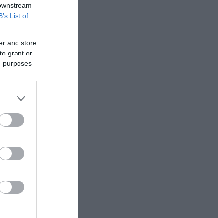
 downstream
B’s List of
Σενάρια για τον Μοτζτάμπα Χαμενεΐ: Τι
αναφέρεται για την κατάσταση της υγείας
του και γιατί παραμένει μυστήριο
er and store
to grant or
ed purposes
ικίες
των
φων που
ης και