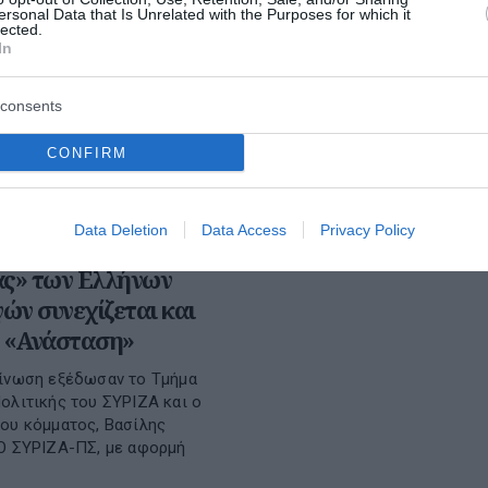
ersonal Data that Is Unrelated with the Purposes for which it
lected.
In
consents
CONFIRM
Data Deletion
Data Access
Privacy Policy
 Κόκκαλης: Ο
άς» των Ελλήνων
ν συνεχίζεται και
ν «Ανάσταση»
οίνωση εξέδωσαν το Τμήμα
ολιτικής του ΣΥΡΙΖΑ και ο
ου κόμματος, Βασίλης
Ο ΣΥΡΙΖΑ-ΠΣ, με αφορμή