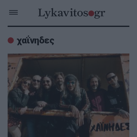
χαΐνηδες