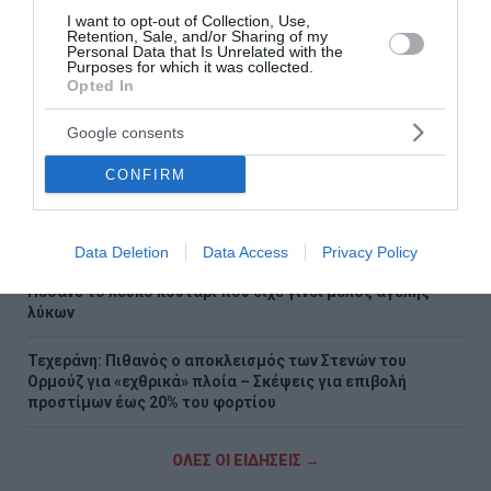
I want to opt-out of Collection, Use,
Δύο ακόμη αποχωρήσεις από το κόμμα Καρυστιανού με
Retention, Sale, and/or Sharing of my
Personal Data that Is Unrelated with the
αιχμές για «αρχηγισμό»
Purposes for which it was collected.
Opted In
Δυσκόλεψε η πρόκριση για τον ΠΑΟΚ – Ήττα 1-0 από την
Άντερλεχτ στην Τούμπα
Google consents
Τραγωδία στη Marfin: Έφτασε στην Ελλάδα η 46χρονη
CONFIRM
κατηγορούμενη που είχε συλληφθεί στο Λονδίνο
Τζόκερ: Η κλήρωση της Πέμπτης - Οι τυχεροί αριθμοί
Data Deletion
Data Access
Privacy Policy
Πέθανε το λευκό κουτάβι που είχε γίνει μέλος αγέλης
λύκων
Τεχεράνη: Πιθανός ο αποκλεισμός των Στενών του
Ορμούζ για «εχθρικά» πλοία – Σκέψεις για επιβολή
προστίμων έως 20% του φορτίου
ΟΛΕΣ ΟΙ ΕΙΔΗΣΕΙΣ →