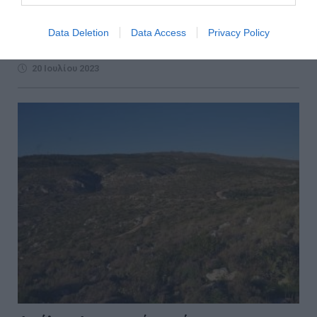
Η μεγαλύτερη φυτεία στο νομό Λάρισας ήταν αυτή που
εντοπίστηκε την Τρίτη στην ορεινή περιοχή
Data Deletion
Data Access
Privacy Policy
Γκουνταμάνιο της Ροδιάς του Δήμου Τυρνάβου από το
Τμήμα Δ...
20 Ιουλίου 2023