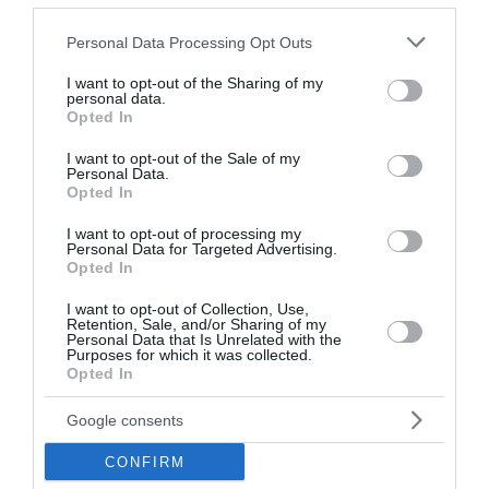
02 Αυγούστου 2023
Please note that this website/app uses one or more Google
Personal Data Processing Opt Outs
services and may gather and store information including but
not limited to your visit or usage behaviour. You may click to
I want to opt-out of the Sharing of my
personal data.
grant or deny consent to Google and its third-party tags to
Opted In
use your data for below specified purposes in below Google
consent section.
I want to opt-out of the Sale of my
Personal Data.
Opted In
I want to opt-out of processing my
Personal Data for Targeted Advertising.
Opted In
I want to opt-out of Collection, Use,
Retention, Sale, and/or Sharing of my
Personal Data that Is Unrelated with the
Purposes for which it was collected.
Opted In
Google consents
Λάρισα: Οικογένεια συνελήφθη για την
μεγαλύτερη χασισοφυτεία στο νομό
CONFIRM