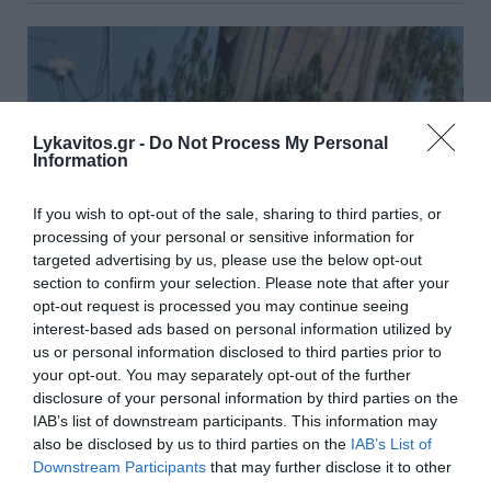
Lykavitos.gr -
Do Not Process My Personal
Information
If you wish to opt-out of the sale, sharing to third parties, or
processing of your personal or sensitive information for
targeted advertising by us, please use the below opt-out
section to confirm your selection. Please note that after your
opt-out request is processed you may continue seeing
interest-based ads based on personal information utilized by
us or personal information disclosed to third parties prior to
Κάλυμνος: Στο κτήμα καλλιεργούσαν
your opt-out. You may separately opt-out of the further
χασισοφυτεία και στο σπίτι είχαν εκρηκτικά
disclosure of your personal information by third parties on the
IAB’s list of downstream participants. This information may
Επ’ αυτοφώρω εντοπίστηκαν από αστυνομικούς του
also be disclosed by us to third parties on the
IAB’s List of
τοπικού τμήματος δύο Έλληνες, την στιγμή που έκαναν
Downstream Participants
that may further disclose it to other
καλλιεργητικές εργασίες σε έναν ειδικά διαμορφωμένο...
third parties.