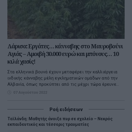
Λάρισα: Εργάτες… κάνναβης στο Μαυροβούνι
Αγιάς – Αμοιβή 30.000 ευρώ και μπόνους… 10
κιλά χασίς!
Στα ελληνικά βουνά έχουν μεταφέρει την καλλιέργεια
ινδικής κάνναβης μέλη εγκληματικών ομάδων από την
Αλβανία, όπως προκύπτει από τις μέχρι τώρα έρευνε...
07 Αυγούστου 2022
Ροή ειδήσεων
Ταϊλάνδη: Μαθητής άνοιξε πυρ σε σχολείο – Νεκρός
εκπαιδευτικός και τέσσερις τραυματίες