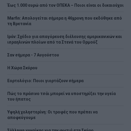
Έως 1.000 ευρώ από τον ΟΠΕΚΑ – Ποιοι είναι οι δικαιούχοι
Marfin: Απολογείται σήμερα η 46χρονη που εκδόθηκε από
τη Βρετανία
Ιράν: Σχέδιο για απαγόρευση διέλευσης αμερικανικών και
ισραηλινών πλοίων από τα Στενά του Ορμούζ
Σαν σήμερα - 7 Αυγούστου
Η Χώρα Σκύρου
Εορτολόγιο: Ποιοι γιορτάζουν σήμερα
Πώς το πράσινο τσάι μπορεί να υποστηρίξει την υγεία
του ήπατος
Υψηλή χοληστερίνη: Οι τροφές που πρέπει να
αποφεύγουμε
Σύλληψη γυναίκας για την φωτιά στη Σκύρο