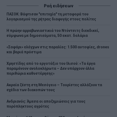
σελίδα
σελίδα
Ροή ειδήσεων
ΠΑΣΟΚ: Βάφτισαν "επιτυχία" τη μεταφορά του
λογαριασμού της ρήτρας διαφυγής στους πολίτες
Η πρώην αρραβωνιαστικιά του Ντόντσιτς διεκδικεί,
σύμφωνα με δημοσιεύματα, 50 εκατ. δολάρια
«Σαφάρι» ελέγχων στις παραλίες: 1.500 αυτοψίες, drones
και βαριά πρόστιμα
Χρηστίδης από το εργοτάξιο του Ιλισού: «Τα έργα
παραμένουν ανολοκλήρωτα – Δεν υπάρχουν άλλα
περιθώρια καθυστέρησης»
Ακραία ζέστη στη Μεσόγειο – Τουρίστες αλλάζουν τα
σχέδια των διακοπών τους
Ανδριανός: Άμεσα οι αποζημιώσεις για τους
πυρόπληκτους αγρότες