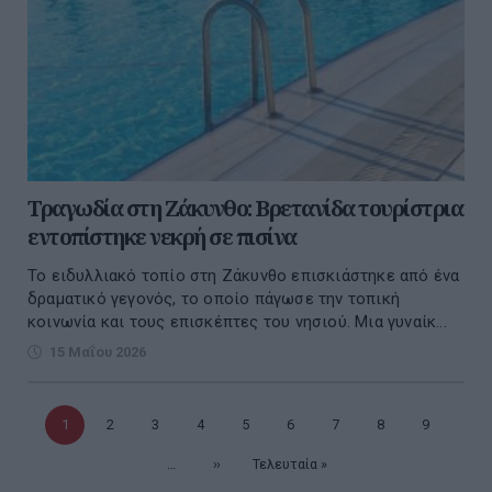
Τραγωδία στη Ζάκυνθο: Βρετανίδα τουρίστρια
εντοπίστηκε νεκρή σε πισίνα
Το ειδυλλιακό τοπίο στη Ζάκυνθο επισκιάστηκε από ένα
δραματικό γεγονός, το οποίο πάγωσε την τοπική
κοινωνία και τους επισκέπτες του νησιού. Μια γυναίκ...
15 Μαΐου 2026
Τρέχουσα
1
Σελίδα
2
Σελίδα
3
Σελίδα
4
Σελίδα
5
Σελίδα
6
Σελίδα
7
Σελίδα
8
Σελίδα
9
σελίδα
…
Επόμενη
››
Τελευταία
Τελευταία »