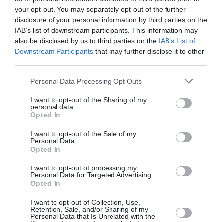
Σύμφωνα με την αυτόματη λύση του Γεωδυναμικού Ινσ...
your opt-out. You may separately opt-out of the further
22 Ιουνίου 2026
disclosure of your personal information by third parties on the
IAB’s list of downstream participants. This information may
also be disclosed by us to third parties on the
IAB’s List of
Downstream Participants
that may further disclose it to other
third parties.
Please note that this website/app uses one or more Google
Personal Data Processing Opt Outs
services and may gather and store information including but
not limited to your visit or usage behaviour. You may click to
I want to opt-out of the Sharing of my
personal data.
grant or deny consent to Google and its third-party tags to
Opted In
use your data for below specified purposes in below Google
consent section.
I want to opt-out of the Sale of my
Personal Data.
Opted In
I want to opt-out of processing my
Personal Data for Targeted Advertising.
Opted In
Ζάκυνθος: Απαγορεύεται και φέτος η
I want to opt-out of Collection, Use,
πρόσβαση στην παραλία «Ναυάγιο»
Retention, Sale, and/or Sharing of my
Personal Data that Is Unrelated with the