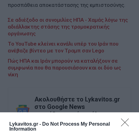
προσπάθεια αποκατάστασης της εμπιστοσύνης.
Σε αδιέξοδο οι συνομιλίες ΗΠΑ - Χαμάς λόγω της
αδιάλλακτης στάσης της τρομοκρατικής
οργάνωσης
Το YouTube κλείνει κανάλι υπέρ του Ιράν που
ανέβαζε βίντεο με τον Τραμπ σαν Lego
Πώς ΗΠΑ και Ιράν μπορούν να καταλήξουν σε
συμφωνία που θα παρουσιάσουν και οι δύο ως
νίκη
Ακολουθήστε το Lykavitos.gr
στο Google News
και μάθετε πρώτοι όλες τις
ειδήσεις
Lykavitos.gr -
Do Not Process My Personal
Information