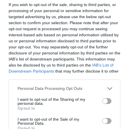
If you wish to opt-out of the sale, sharing to third parties, or
processing of your personal or sensitive information for
Ροή ειδήσεων
targeted advertising by us, please use the below opt-out
section to confirm your selection. Please note that after your
Άνδρος: Το καταπράσινο διαμάντι των Κυκλάδων που
opt-out request is processed you may continue seeing
μαγεύει κάθε επισκέπτη
interest-based ads based on personal information utilized by
us or personal information disclosed to third parties prior to
Αμαζόνιος: Στο χαμηλότερο επίπεδο δεκαετίας η
your opt-out. You may separately opt-out of the further
αποψίλωση – Μείωση 37%
disclosure of your personal information by third parties on the
IAB’s list of downstream participants. This information may
ΑΑΔΕ: Άνοιξε ξανά η πλατφόρμα myAGRO για την Ενιαία
also be disclosed by us to third parties on the
IAB’s List of
Αίτηση Ενίσχυσης 2026 – Οι προθεσμίες για τους αγρότες
Downstream Participants
that may further disclose it to other
third parties.
«Φωτιά» στην τιμή του μοσχαριού – Αύξηση 28,4% μέσα σε
19 μήνες
Please note that this website/app uses one or more Google
Personal Data Processing Opt Outs
services and may gather and store information including but
Ξεκίνησαν τα γυρίσματα του «Grown Ups 3» – Ο Άνταμ
not limited to your visit or usage behaviour. You may click to
I want to opt-out of the Sharing of my
Σάντλερ ξανά με την αγαπημένη παρέα
personal data.
grant or deny consent to Google and its third-party tags to
Opted In
use your data for below specified purposes in below Google
Νέα υπόθεση «καίει» τον Ινφαντίνο: Καταγγελίες για
consent section.
I want to opt-out of the Sale of my
εξαψήφια αποζημίωση από την UEFA σε γυναίκα με την
Personal Data.
οποία φέρεται να είχε σχέση
Opted In