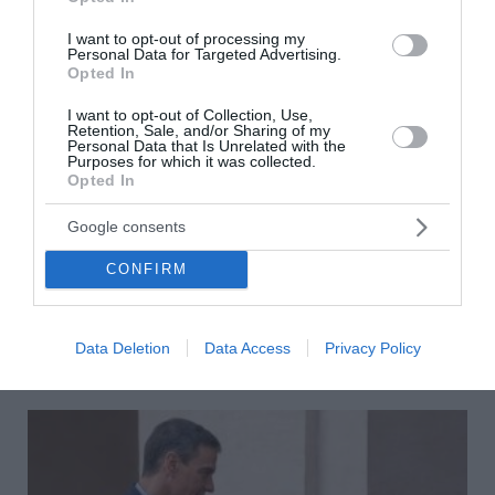
e-ΕΦΚΑ – ΔΥΠΑ: Πληρωμές 56,7 εκατ. ευρώ έως τις 14
I want to opt-out of processing my
Personal Data for Targeted Advertising.
Αυγούστου – Ποιοι πάνε «ταμείο»
Opted In
Τα επικίνδυνα σχέδια Πούτιν για επίθεση στο ΝΑΤΟ – Το
I want to opt-out of Collection, Use,
εφιαλτικό σενάριο που τρέμει η Ευρώπη
Retention, Sale, and/or Sharing of my
Personal Data that Is Unrelated with the
Purposes for which it was collected.
Νέα εξέλιξη στη μεγάλη υπόθεση της ρωσόφωνης μαφίας
Opted In
– Δύο συλλήψεις στην Αθήνα
Google consents
Απάντηση ΠΑΣΟΚ σε Σκέρτσο:: «Οι πίνακες και οι
αναλύσεις του διαρκούν όσο ένα ηλιοβασίλεμα»
CONFIRM
ΟΛΕΣ ΟΙ ΕΙΔΗΣΕΙΣ →
Data Deletion
Data Access
Privacy Policy
διαβάστε ακόμη