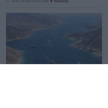
18:20 | 07 Αυγούστου 2026
Πλανήτης
Ιράν και Ομάν κατέληξαν σε
συμφωνία 60 ημερών για τα
Στενά του Ορμούζ