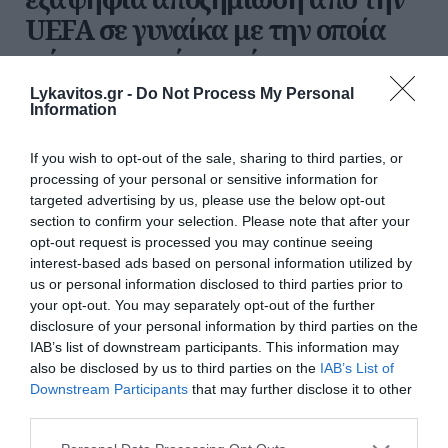
UEFA σε γυναίκα με την οποία
φέρεται να είχε σχέση
Lykavitos.gr -
Do Not Process My Personal
Νέες καταγγελίες για τον Τζιάνι Ινφαντίνο: Η UEFA
Information
επιβεβαιώνει αποζημίωση και κάλυψη MBA σε
πρώην εργαζόμενη, ενώ η FIFA διαψεύδει
If you wish to opt-out of the sale, sharing to third parties, or
κατηγορηματικά τους ισχυρισμούς περί προσωπικής
processing of your personal or sensitive information for
σχέσης.
targeted advertising by us, please use the below opt-out
14:30 | 08 Αυγούστου 2026
Αθλητισμός
section to confirm your selection. Please note that after your
opt-out request is processed you may continue seeing
interest-based ads based on personal information utilized by
us or personal information disclosed to third parties prior to
your opt-out. You may separately opt-out of the further
disclosure of your personal information by third parties on the
IAB’s list of downstream participants. This information may
also be disclosed by us to third parties on the
IAB’s List of
Downstream Participants
that may further disclose it to other
third parties.
Please note that this website/app uses one or more Google