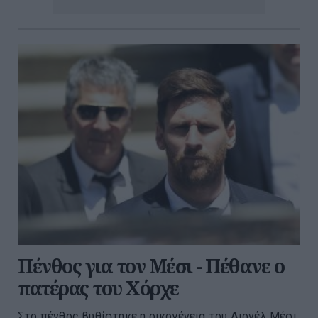
Πένθος για τον Μέσι - Πέθανε ο
πατέρας του Χόρχε
Στο πένθος βυθίστηκε η οικογένεια του Λιονέλ Μέσι,