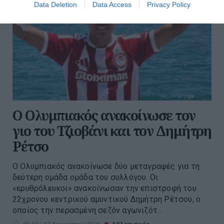
Data Deletion
Data Access
Privacy Policy
O Ολυμπιακός ανακοίνωσε τον
γιο του Τζιοβάνι και τον Δημήτρη
Ρέτσο
Ο Ολυμπιακός ανακοίνωσε δύο μεταγραφές για τη
δεύτερη ομάδα ομάδα του συλλόγου. Οι
«ερυθρόλευκοι» ανακοίνωσαν την επιστροφή του
22χρονου κεντρικού αμυντικού Δημήτρη Ρέτσου, ο
οποίος την περασμένη σεζόν αγωνιζότ...