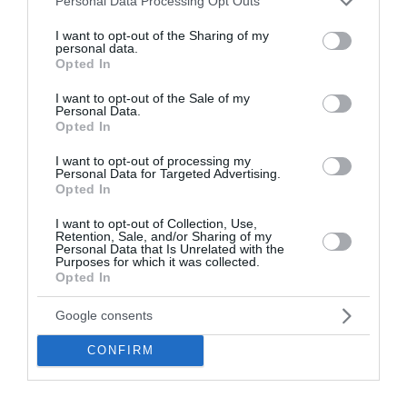
Personal Data Processing Opt Outs
services and may gather and store information including but
not limited to your visit or usage behaviour. You may click to
I want to opt-out of the Sharing of my
personal data.
grant or deny consent to Google and its third-party tags to
Opted In
use your data for below specified purposes in below Google
consent section.
I want to opt-out of the Sale of my
Eurojackpot: Τα αποτελέσματα
Personal Data.
Opted In
της κλήρωσης της Παρασκευής
I want to opt-out of processing my
Personal Data for Targeted Advertising.
Πραγματοποιήθηκε το βράδυ της Πέμπτης η
Opted In
κλήρωση 253 του Eurojackpot. Στην πρώτη, τη
δεύτερη και την τρίτη κατηγορία δεν βρέθηκαν
I want to opt-out of Collection, Use,
Retention, Sale, and/or Sharing of my
τυχεροί στην Ελλάδα. Στην τέταρτη κατηγορία
Personal Data that Is Unrelated with the
αναδείχθηκε 1 τυχερός που κερδί...
Purposes for which it was collected.
Opted In
22:35 | 07 Αυγούστου 2026
Αθλητισμός
Google consents
CONFIRM