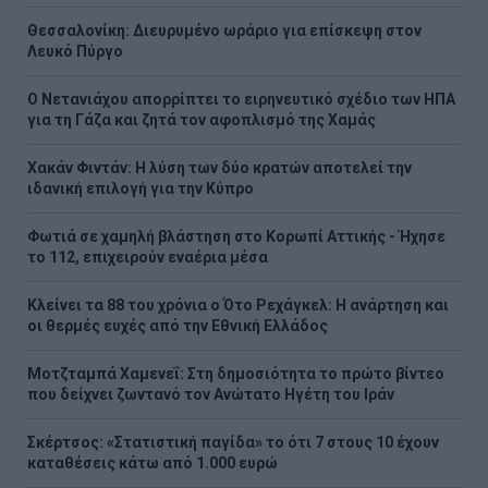
Θεσσαλονίκη: Διευρυμένο ωράριο για επίσκεψη στον
Λευκό Πύργο
Ο Νετανιάχου απορρίπτει το ειρηνευτικό σχέδιο των ΗΠΑ
για τη Γάζα και ζητά τον αφοπλισμό της Χαμάς
Χακάν Φιντάν: Η λύση των δύο κρατών αποτελεί την
ιδανική επιλογή για την Κύπρο
Φωτιά σε χαμηλή βλάστηση στο Κορωπί Αττικής - Ήχησε
το 112, επιχειρούν εναέρια μέσα
Κλείνει τα 88 του χρόνια ο Ότο Ρεχάγκελ: Η ανάρτηση και
οι θερμές ευχές από την Εθνική Ελλάδος
Μοτζταμπά Χαμενεΐ: Στη δημοσιότητα το πρώτο βίντεο
που δείχνει ζωντανό τον Ανώτατο Ηγέτη του Ιράν
Σκέρτσος: «Στατιστική παγίδα» το ότι 7 στους 10 έχουν
καταθέσεις κάτω από 1.000 ευρώ