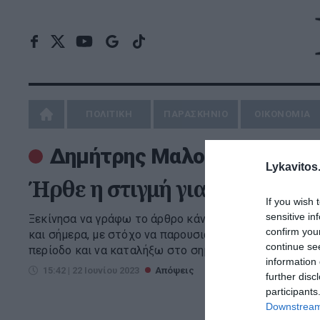
ΠΟΛΙΤΙΚΗ
ΠΑΡΑΣΚΗΝΙΟ
ΟΙΚΟΝΟΜΙΑ
Δημήτρης Μαλούχος
Lykavitos.
Ήρθε η στιγμή για το άλμα στ
If you wish 
sensitive in
Ξεκίνησα να γράφω το άρθρο κάνοντας μια ιστορική α
confirm you
και σήμερα, με στόχο να παρουσιάσω τα γεγονότα που
continue se
περίοδο και να καταλήξω στο σημαντικό διακύβευμα τω
information 
15:42 | 22 Ιουνίου 2023
Απόψεις
further disc
participants
Downstream 