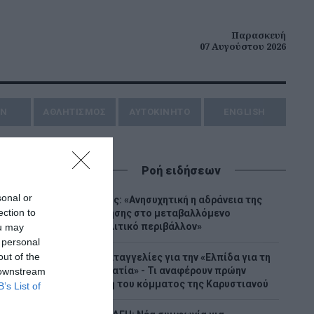
Παρασκευή
07 Αυγούστου 2026
ΗΝ
ΑΘΛΗΤΙΣΜΟΣ
AYTOKINHTO
ENGLISH
Ροή ειδήσεων
sonal or
Κατρίνης: «Ανησυχητική η αδράνεια της
ection to
κυβέρνησης στο μεταβαλλόμενο
γεωπολιτικό περιβάλλον»
ou may
 personal
out of the
Νέες καταγγελίες για την «Ελπίδα για τη
Δημοκρατία» - Τι αναφέρουν πρώην
 downstream
στελέχη του κόμματος της Καρυστιανού
B’s List of