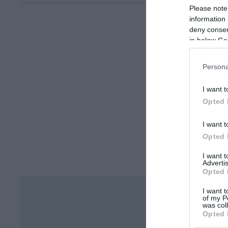
Please note
information 
deny consent
in below Go
Persona
I want t
Opted 
I want t
Opted 
I want 
Advertis
Opted 
I want t
of my P
was col
Opted 